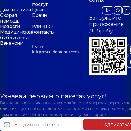
сетях:
послуг
Диагностика
Цены
Скорая
Врачи
Загружайте
помощь
приложение
Новости
Клиники
Добробут:
Медицинская
Контакты
библиотека
Вакансии
Почта:
info@med.dobrobut.com
Узнавай первым о пакетах услуг!
Важна информация о том, как не заболеть и уберечь здоровье в
близких. Цикл подготовленных экспертами сезонных рекоменда
тематических советов наших врачей… Будьте здоровы!
Подписатьс