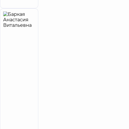
Баркая
8
Анастасия
лет опыта
принимает
детей
Витальевна
Психолог;
Психолог
детский;
Психотерапевт
Медицинский
центр
«Добробут».
Центр
психического
здоровья на
Воздушных
Сил, 56
Медицинский
Центр
«Добробут»
для всей