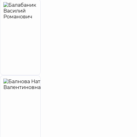
Балабаник
17
Василий
лет опыта
Романович
5
68
отзывов
Уролог;
Врач
ультразвуковой
диагностики
Запись к врачу
Балнова
37
Наталья
лет опыта
Валентиновна
5
216
отзывов
Врач
ультразвуковой
диагностики