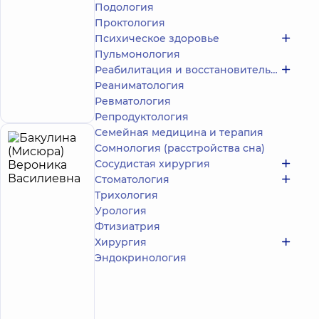
Уролог
Подология
Проктология
Многопрофильный
Психическое здоровье
Медицинский
Пульмонология
Центр «Добробут»
24/7 на просп.
Реабилитация и восстановительное лечение
Николая Бажана
Реаниматология
просп. Николая
Запись к врачу
Ревматология
Бажана, 12-А, г. Киев
Репродуктология
Семейная медицина и терапия
Бакулина
Сомнология (расстройства сна)
13
(Мисюра)
Сосудистая хирургия
лет опыта
Стоматология
Вероника
Трихология
Василиевна
Урология
4.9
252
/ 5
отзыва
Фтизиатрия
Хирургия
Стоматолог-
ортодонт
Эндокринология
Стоматология
DDC для всей
семьи на