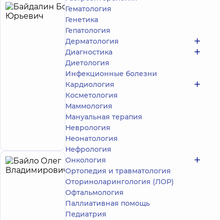
Гематология
Байдалин
33
Генетика
Борис
лет опыта
Гепатология
Юрьевич
Дерматология
4.9
464
Диагностика
/ 5
отзыва
Диетология
Невролог
Инфекционные болезни
Кардиология
Многопрофильный
Медицинский
Косметология
Центр «Добробут»
Маммология
24/7 на просп.
Мануальная терапия
Николая Бажана
Неврология
просп. Николая
Запись к врачу
Бажана, 12-А, г. Киев
Неонатология
Нефрология
Онкология
Байло
29
Ортопедия и травматология
Олег
лет опыта
Оториноларингология (ЛОР)
Владимирович
Офтальмология
5
87
Паллиативная помощь
отзывов
Педиатрия