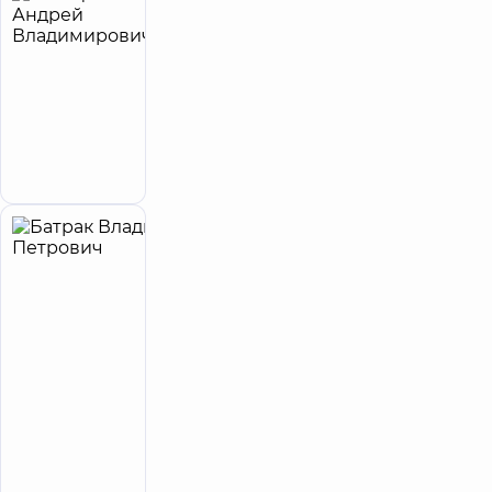
Басацкий
28
Андрей
лет опыта
Владимирович
5
41
отзыв
Хирург
эндоваскулярный
Запись к врачу
Батрак
26
Владимир
лет опыта
Петрович
5
92
отзыва
Ортопед-
травматолог
Многопрофильный
Медицинский
Центр «Добробут»
24/7 на просп.