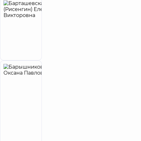
Барташевская
7
(Рисенгин)
лет опыта
Елена
Викторовна
Терапевт
Запись к врачу
Барышникова
10
Оксана
лет опыта
Павловна
4.9
211
/ 5
отзывов
Акушер-
гинеколог;
Врач
ультразвуковой
диагностики
Запись к врачу