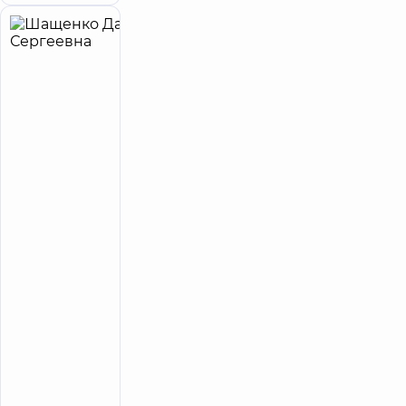
Шащенко
4
Дарья
лет опыта
принимает
детей
Сергеевна
5
11
отзывов
Дерматовенеролог;
Дерматовенеролог
детский;
Трихолог
Медицинский
Центр
«Добробут»
для всей
семьи на
Софиевской
Борщаговке
Медицинский
Центр
«Добробут» для
всей семьи в
ЖК