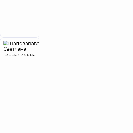
5
30
Отзывы
Хирург
эндоваскулярный
Запись к врачу
Шаповалова
26
Светлана
лет опыта
Эксперт
Геннадиевна
5
395
отзывов
Кардиолог
Медицинский
Центр
«Добробут»
для всей
семьи на
Оболони
просп.
Владимира
Ивасюка (Героев