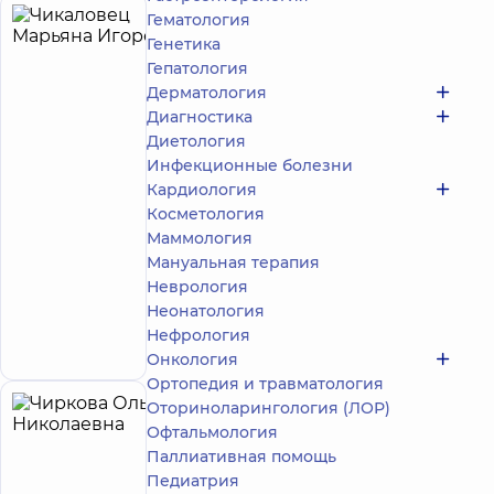
Гематология
Чикаловец
6
Генетика
Марьяна
лет опыта
принимает
Гепатология
детей
Игоревна
Дерматология
5
373
Диагностика
отзыва
Диетология
Педиатр;
Инфекционные болезни
Гастроэнтеролог
Кардиология
детский
Косметология
Многопрофильный
Маммология
Медицинский
Мануальная терапия
Центр «Добробут»
Неврология
24/7 на просп.
Неонатология
Николая Бажана
просп. Николая
Запись к врачу
Нефрология
Бажана, 12-А, г. Киев
Онкология
Ортопедия и травматология
Оториноларингология (ЛОР)
Чиркова
32
Офтальмология
Ольга
лет опыта
Паллиативная помощь
Николаевна
Педиатрия
4.9
71