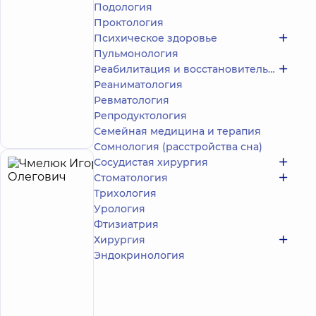
Подология
/ 5
отзыв
Проктология
Пульмонолог
Психическое здоровье
Пульмонология
Многопрофильный
Медицинский
Реабилитация и восстановительное лечение
Центр «Добробут»
Реаниматология
24/7 на просп.
Ревматология
Николая Бажана
Репродуктология
просп. Николая
Запись к врачу
Бажана, 12-А, г. Киев
Семейная медицина и терапия
Сомнология (расстройства сна)
Сосудистая хирургия
Чмелюк
18
Стоматология
Игорь
лет опыта
Трихология
Олегович
Урология
5
40
Фтизиатрия
Отзывы
Хирургия
Хирург;
Эндокринология
Пластический
хирург
Многопрофильный