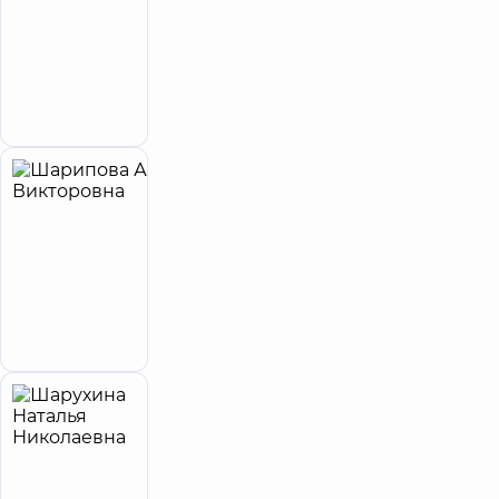
Викторовна
Аллерголог
детский
Запись к врачу
Шарипова
7
Алина
лет опыта
принимает
детей
Викторовна
Офтальмолог;
Офтальмолог
детский
Запись к врачу
Шарухина
26
Наталья
лет опыта
Николаевна
5
559