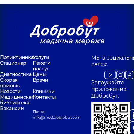
Поликлиника
Услуги
Мы в социальн
Стационар
Пакети
сетях:
послуг
Диагностика
Цены
Скорая
Врачи
Загружайте
помощь
приложение
Новости
Клиники
Добробут:
Медицинская
Контакты
библиотека
Вакансии
Почта:
info@med.dobrobut.com