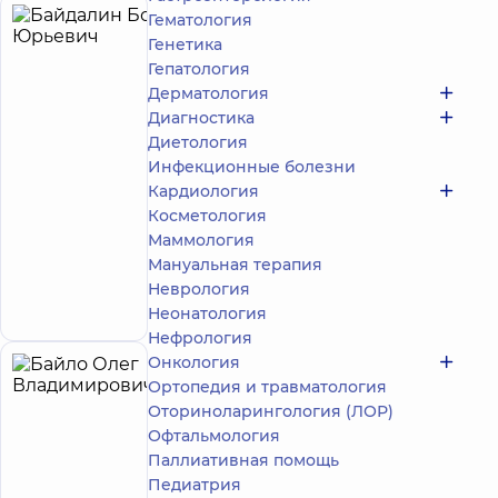
Гематология
Байдалин
33
Генетика
Борис
лет опыта
Гепатология
Юрьевич
Дерматология
4.9
464
Диагностика
/ 5
отзыва
Диетология
Невролог
Инфекционные болезни
Кардиология
Многопрофильный
Медицинский
Косметология
Центр «Добробут»
Маммология
24/7 на просп.
Мануальная терапия
Николая Бажана
Неврология
просп. Николая
Запись к врачу
Бажана, 12-А, г. Киев
Неонатология
Нефрология
Онкология
Байло
29
Ортопедия и травматология
Олег
лет опыта
Оториноларингология (ЛОР)
Владимирович
Офтальмология
5
86
Паллиативная помощь
отзывов
Педиатрия