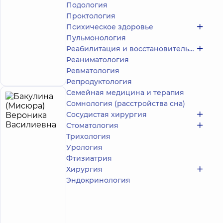
Уролог
Подология
Проктология
Многопрофильный
Психическое здоровье
Медицинский
Пульмонология
Центр «Добробут»
24/7 на просп.
Реабилитация и восстановительное лечение
Николая Бажана
Реаниматология
просп. Николая
Запись к врачу
Ревматология
Бажана, 12-А, г. Киев
Репродуктология
Семейная медицина и терапия
Бакулина
Сомнология (расстройства сна)
13
(Мисюра)
Сосудистая хирургия
лет опыта
Стоматология
Вероника
Трихология
Василиевна
Урология
4.9
252
/ 5
отзыва
Фтизиатрия
Хирургия
Стоматолог-
ортодонт
Эндокринология
Стоматология
DDC для всей
семьи на