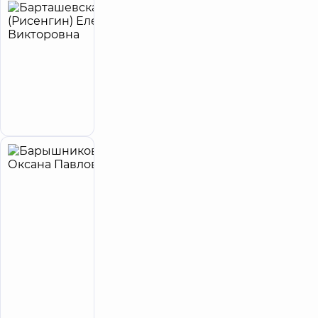
Барташевская
7
(Рисенгин)
лет опыта
Елена
Викторовна
Терапевт
Запись к врачу
Барышникова
10
Оксана
лет опыта
Павловна
4.9
211
/ 5
отзывов
Акушер-
гинеколог;
Врач
ультразвуковой
диагностики
Запись к врачу