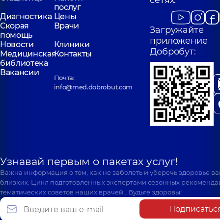
сетях:
послуг
Диагностика
Цены
Скорая
Врачи
Загружайте
помощь
приложение
Новости
Клиники
Добробут:
Медицинская
Контакты
библиотека
Вакансии
Почта:
info@med.dobrobut.com
Узнавай первым о пакетах услуг!
Важна информация о том, как не заболеть и уберечь здоровье в
близких. Цикл подготовленных экспертами сезонных рекоменда
тематических советов наших врачей… Будьте здоровы!
Подписатьс