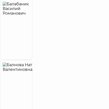
Балабаник
17
Василий
лет опыта
Романович
5
68
отзывов
Уролог;
Врач
ультразвуковой
диагностики
Запись к врачу
Балнова
37
Наталья
лет опыта
Валентиновна
5
216
отзывов
Врач
ультразвуковой
диагностики