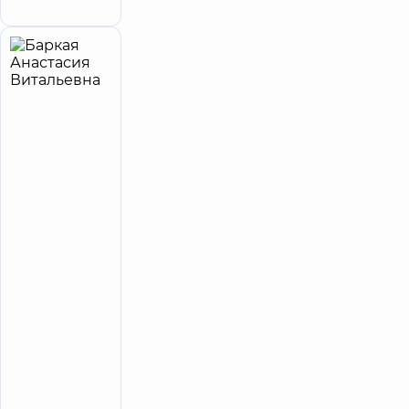
Баркая
8
Анастасия
лет опыта
принимает
детей
Витальевна
Психолог;
Психолог
детский;
Психотерапевт
Медицинский
центр
«Добробут».
Центр
психического
здоровья на
Воздушных
Сил, 56
Медицинский
Центр
«Добробут»
для всей