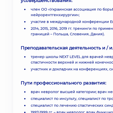
усовершенствования:
член ОО «Украинская ассоциация по борьб
нейрорентгенхирургии»;
участие в международной конференции Ев
2014, 2015, 2016, 2019 гг. тренинги по при
границей – Польша, Словения, Дания).
Преподавательская деятельность и / и
тренер школы NEXT LEVEL для врачей нев
спастичности верхней и нижней конечност
участник и докладчик на конференциях, с
Пути профессионального развития:
врач невролог высшей категории; врач не
специалист по инсульту, специалист по тр
специалист по лечению спастических синд
1997-1999 гг. – врач невролог, врач функ