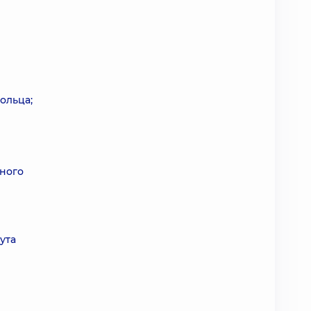
ольца;
много
ута