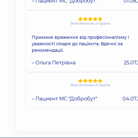
– Пациент МС "Добробут"
01.08
Впечатление от врача
Приємне враження від професіоналізму і
уважності лікаря до пацієнта. Вдячні за
рекомендації.
– Ольга Петрівна
25.07
Впечатление от врача
– Пациент МС "Добробут"
04.07