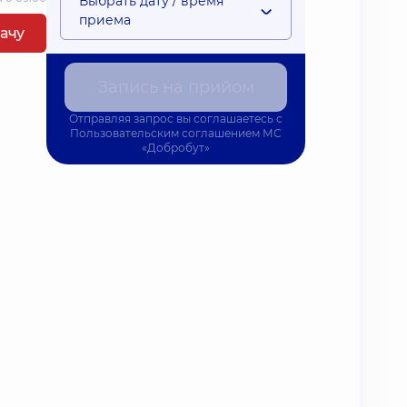
Выбрать дату / время
приема
рачу
Запись на прийом
Отправляя запрос вы соглашаетесь с
Пользовательским соглашением
МС
«Добробут»