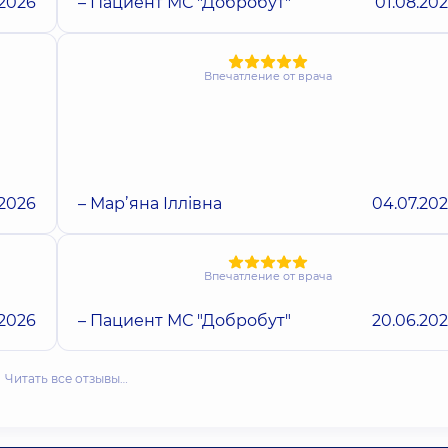
.2026
– Пациент МС "Добробут"
01.08.20
Впечатление от врача
.2026
– Марʼяна Іллівна
04.07.20
Впечатление от врача
.2026
– Пациент МС "Добробут"
20.06.20
Читать все отзывы…