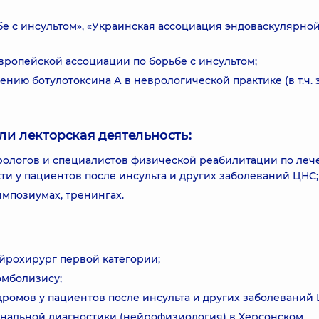
е с инсультом», «Украинская ассоциация эндоваскулярно
ропейской ассоциации по борьбе с инсультом;
менению ботулотоксина А в неврологической практике (в т.ч. 
ли лекторская деятельность:
рологов и специалистов физической реабилитации по ле
и у пациентов после инсульта и других заболеваний ЦНС;
импозиумах, тренингах.
йрохирург первой категории;
омболизису;
ромов у пациентов после инсульта и других заболеваний 
циональной диагностики (нейрофизиология) в Херсонском