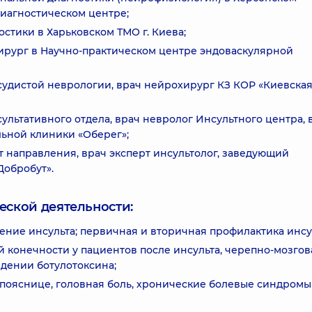
иагностическом центре;
остики в Харьковском ТМО г. Киева;
охирург в Научно-практическом центре эндоваскулярной
сосудистой неврологии, врач нейрохирург КЗ КОР «Киевска
нсультативного отдела, врач невролог Инсультного центра, 
ьной клиники «Оберег»;
ерт направления, врач эксперт инсультолог, заведующий
обробут».
еской деятельности:
чение инсульта; первичная и вторичная профилактика инсу
 конечности у пациентов после инсульта, черепно-мозгов
едении ботулотоксина;
 пояснице, головная боль, хронические болевые синдромы