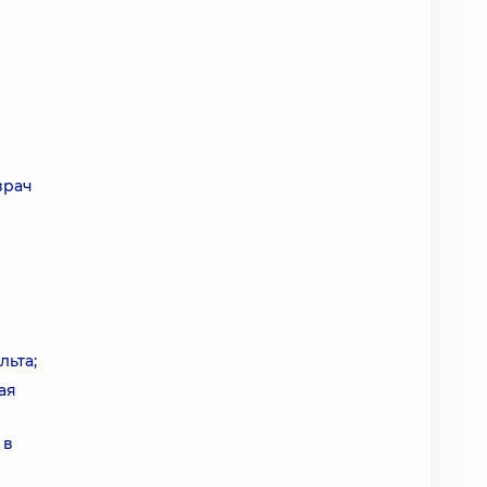
я
врач
льта;
ая
 в