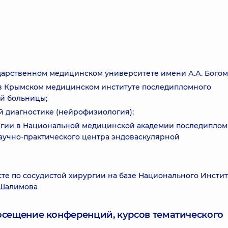
сударственном медицинском университете имени А.А. Богом
ии в Крымском медицинском институте последипломного
ой больницы;
ой диагностике (нейрофизиология);
рургии в Национальной медицинской академии последипло
Научно-практического центра эндоваскулярной
месте по сосудистой хирургии на базе Национального Инстит
 Шалимова
посещение конференций, курсов тематического