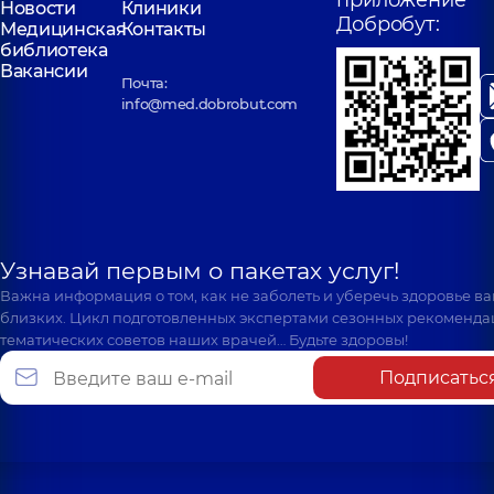
Новости
Клиники
Добробут:
Медицинская
Контакты
библиотека
Вакансии
Почта:
info@med.dobrobut.com
Узнавай первым о пакетах услуг!
Важна информация о том, как не заболеть и уберечь здоровье в
близких. Цикл подготовленных экспертами сезонных рекоменда
тематических советов наших врачей… Будьте здоровы!
Подписатьс