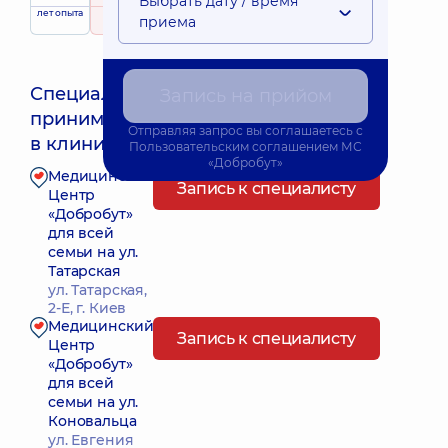
Выбрать дату / время
лет опыта
рейтинг
на основе
принимает
приема
122 отзыва
детей
Специалист
Запись на прийом
принимает
Ближайшее время приема: Завтра о 08:00
Отправляя запрос вы соглашаетесь с
в клиниках:
Пользовательским соглашением
МС
«Добробут»
Медицинский
Запись к специалисту
Центр
«Добробут»
для всей
семьи на ул.
Татарская
ул. Татарская,
2-Е, г. Киев
Медицинский
Запись к специалисту
Центр
«Добробут»
для всей
семьи на ул.
Коновальца
ул. Евгения