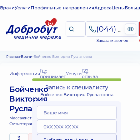
Врачи
Услуги
Профильные направления
Адреса
Цены
Больш
(044) 495-2-888
Заказать звонок
Главная
Врачи
Бойченко Виктория Руслановна
Где
122
Информация
Услуги
принимает
отзыва
Запись к специалисту
Бойченко
Бойченко Виктория Руслановна
Виктория
Руслановна
Массажист;
Массажист детский;
Физиотерапевт;
3
5
/ 5