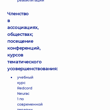
реабилитации
Членство
в
ассоциациях,
обществах;
посещение
конференций,
курсов
тематического
усовершенствования:
учебный
курс
Redcord
Neurac
1 по
современной
терапии