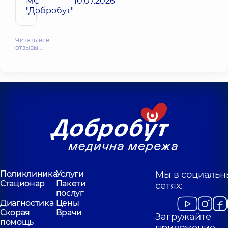
МС
10.07.2026
"Добробут"
Читать все
отзывы…
Поликлиника
Услуги
Мы в социальн
Стационар
Пакети
сетях:
послуг
Диагностика
Цены
Скорая
Врачи
Загружайте
помощь
приложение