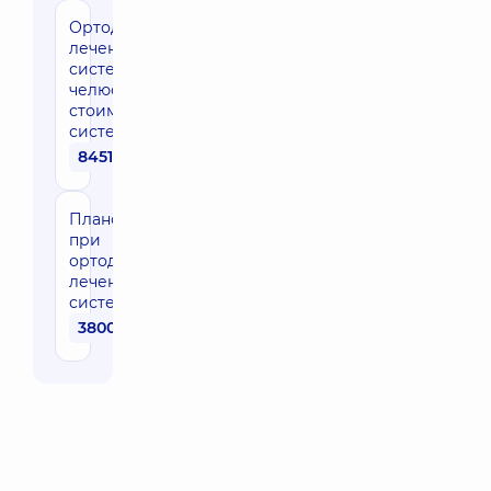
Ортодонтическое
лечение брекет-
системой (две
челюсти, без
стоимости
системы)
84510 грн
Плановый визит
при
ортодонтическом
лечении брекет-
системой
3800 грн