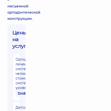
–
несъемной
ортодонтической
конструкции.
Цены
на
услуги:
Ортодонтическое
лечение брекет-
системой (две
челюсти, без
стоимости
системы),
уровень эксперт
124860 грн
Детская