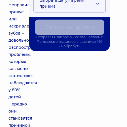
Выбрать дату / время
Неправильный
приема
прикус
или
искривленность
Запись на прийом
зубов –
Отправляя запрос вы соглашаетесь с
довольно
Пользовательским соглашением
МС
«Добробут»
распространенные
проблемы,
которые
согласно
статистике,
наблюдаются
у 80%
детей.
Нередко
они
становятся
причиной