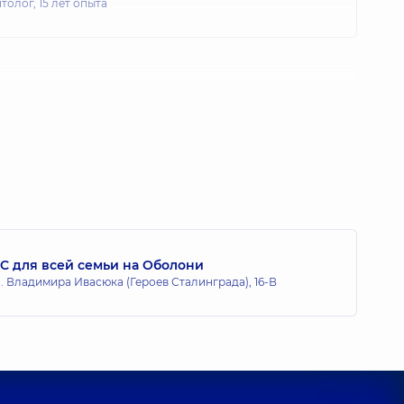
толог,
15 лет опыта
C для всей семьи на Оболони
 Владимира Ивасюка (Героев Сталинграда), 16-В