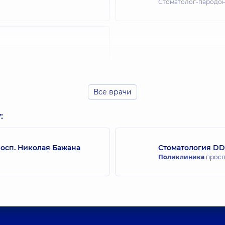
Стоматолог-пародон
Все врачи
:
росп. Николая Бажана
Стоматология DD
Поликлиника
просп.