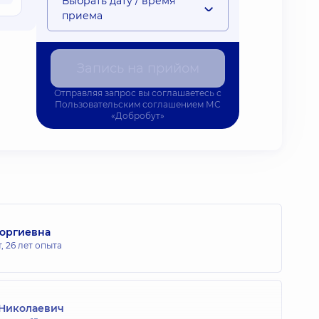
Выбрать дату / время
приема
Запись на прийом
Отправляя запрос вы соглашаетесь с
Пользовательским соглашением
МС
«Добробут»
еоргиевна
т,
26 лет опыта
 Николаевич