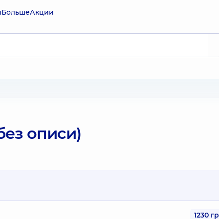
ы
Больше
Акции
без описи)
1230 г