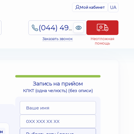
UA
Мой кабинет
(044) 495-2-888
Заказать звонок
Неотложная
помощь
Запись на прийом
КЛКТ (одна челюсть) (без описи)
рн