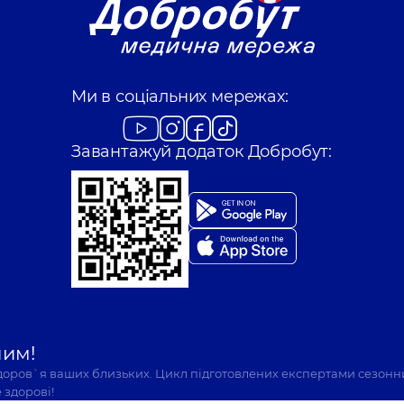
Ми в соціальних мережах:
Завантажуй додаток Добробут:
шим!
здоров`я ваших близьких. Цикл підготовлених експертами сезонн
 здорові!