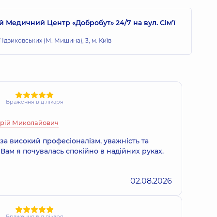
 Медичний Центр «Добробут» 24/7 на вул. Сім’ї
тоній Олександрович
ї Ідзиковських (М. Мишина), 3, м. Київ
 досвіду
я Миколаївна
 досвіду
Враження від лікаря
рій Миколайович
торівна
а високий професіоналізм, уважність та
 досвіду
Вам я почувалась спокійно в надійних руках.
02.08.2026
 Володимирівна
Враження від лікаря