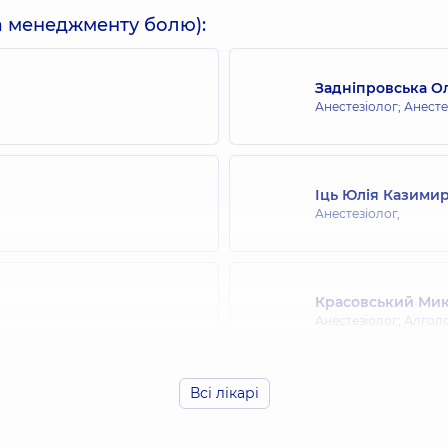
та менеджменту болю):
Задніпровська О
Анестезіолог; Анест
Іць Юлія Казимир
Анестезіолог,
Красовський Ми
Анестезіолог; Алголо
Всі лікарі
Романюк Дмитро
Анестезіолог,