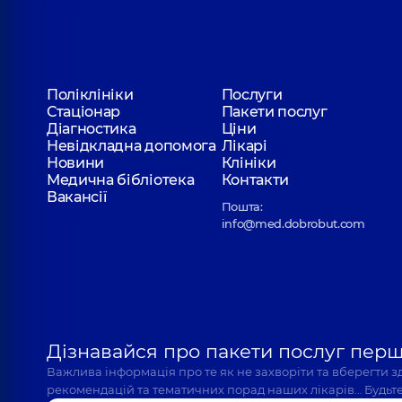
Поліклініки
Послуги
Стаціонар
Пакети послуг
Діагностика
Ціни
Невідкладна допомога
Лікарі
Новини
Клініки
Медична бібліотека
Контакти
Вакансії
Пошта:
info@med.dobrobut.com
Дізнавайся про пакети послуг пер
Важлива інформація про те як не захворіти та вберегти 
рекомендацій та тематичних порад наших лікарів… Будьте