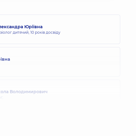
лександра Юріївна
езіолог дитячий,
10 років досвіду
івна
кола Володимирович
г,
 Олександрович