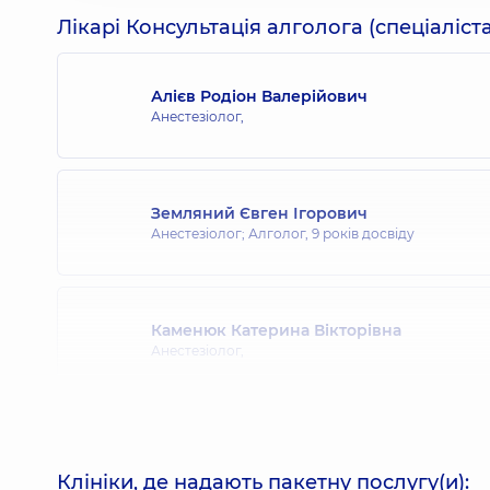
Лікарі Консультація алголога (спеціаліс
Алієв Родіон Валерійович
Анестезіолог,
Земляний Євген Ігорович
Анестезіолог; Алголог,
9 років досвіду
Каменюк Катерина Вікторівна
Анестезіолог,
Плечиста Єлизавета Едуардівна
Анестезіолог,
13 років досвіду
Клініки, де надають пакетну послугу(и):