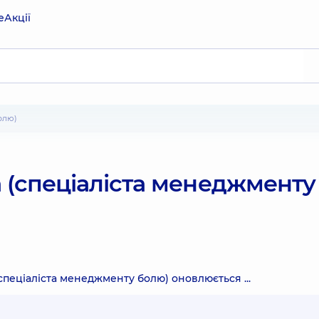
е
Акції
олю)
а (спеціаліста менеджменту
спеціаліста менеджменту болю) оновлюється ...