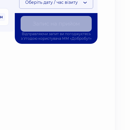
Оберіть дату / час візиту
рн
Запис на прийом
Відправляючи запит ви погоджуєтесь
з
Угодою користувача
ММ «Добробут»