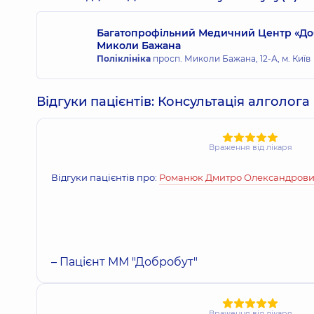
Багатопрофільний Медичний Центр «Доб
Миколи Бажана
Рубан Юрій Миколайович
Поліклініка
просп. Миколи Бажана, 12-А, м. Київ
Анестезіолог,
32 років досвіду
Відгуки пацієнтів: Консультація алголог
Гедз (Товстопят) Ольга Ігорівна
Анестезіолог; Алголог,
5 років досвіду
Враження від лікаря
Відгуки пацієнтів про:
Романюк Дмитро Олександров
Башевська Аліна Олександрівна
Анестезіолог,
8 років досвіду
– Пацієнт ММ "Добробут"
Артимович Наталія Петрівна
Анестезіолог,
18 років досвіду
Враження від лікаря