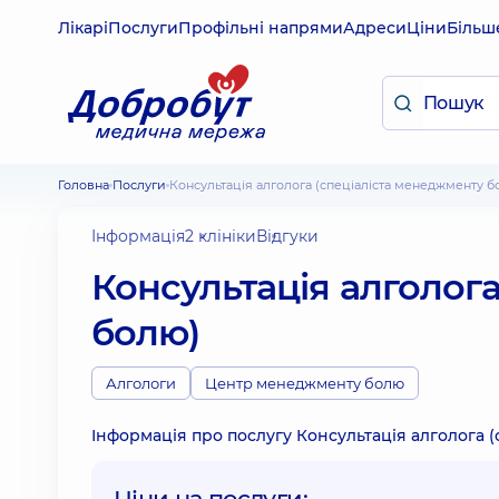
Лікарі
Послуги
Профільні напрями
Адреси
Ціни
Більш
Головна
Послуги
Консультація алголога (спеціаліста менеджменту б
Інформація
2 клініки
Відгуки
Консультація алголог
болю)
Алгологи
Центр менеджменту болю
Інформація про послугу Консультація алголога (
Ціни на послуги: