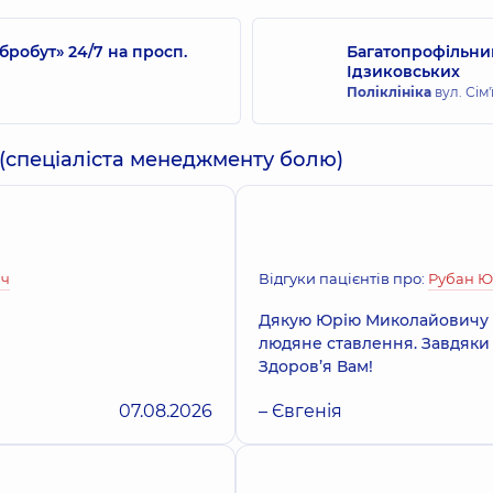
робут» 24/7 на просп.
Багатопрофільний
Ідзиковських
Василевський Ан
Поліклініка
вул. Сім'
Анестезіолог,
5 років
а (спеціаліста менеджменту болю)
Грамма Анастасі
Анестезіолог,
5 років
ич
Відгуки пацієнтів про:
Рубан Ю
Дунайна Леся Вік
Дякую Юрію Миколайовичу з
Анестезіолог,
6 років
людяне ставлення. Завдяки 
Здоров’я Вам!
07.08.2026
– Євгенія
Майковська Анна
Анестезіолог,