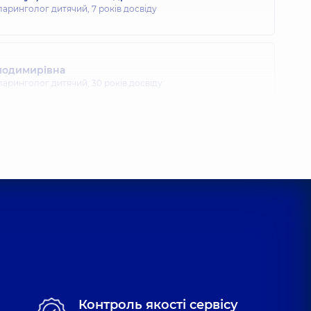
ларинголог дитячий,
7 років досвіду
лодимирівна
ларинголог дитячий,
30 років досвіду
на Олександрівна
ларинголог дитячий,
5 років досвіду
Василівна
ларинголог дитячий,
18 років досвіду
 Володимирович
Контроль якості сервісу
ларинголог дитячий,
4 років досвіду