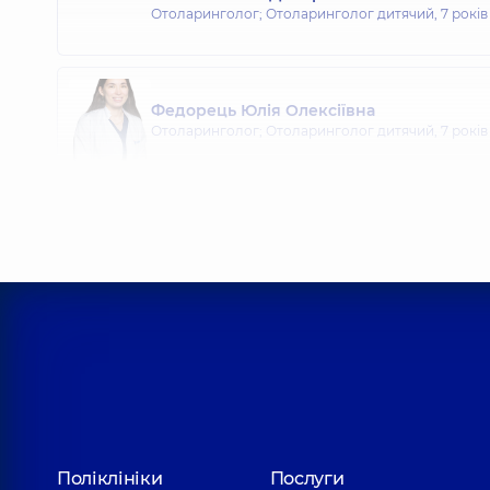
Отоларинголог; Отоларинголог дитячий,
7 років
Федорець Юлія Олексіївна
Отоларинголог; Отоларинголог дитячий,
7 років
Шуляк Максим Андрійович
Отоларинголог; Отоларинголог дитячий,
19 рокі
Романків Святослав Іванович
Отоларинголог; Отоларинголог дитячий,
5 років
Олефіренко Надія Миколаївна
Поліклініки
Послуги
Отоларинголог; Отоларинголог дитячий,
5 років