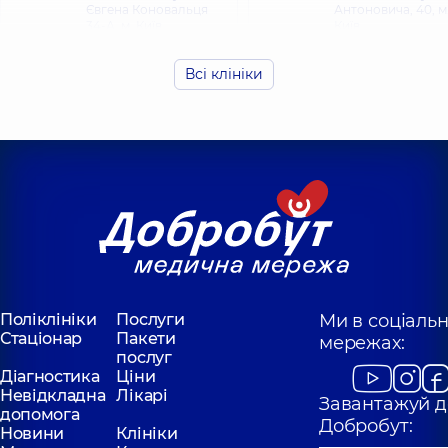
Євгена Коновальця
Антоновича, 40, м
34-А, м. Київ
Київ
Всі клініки
Медичний Центр
Медичний Цен
«Добробут» для
«Добробут» дл
всієї родини в ЖК
всієї родини в
Новопечерські
Голосієві
Липки
Поліклініка
вул.
Самійла Кішки
Поліклініка
вул.
(Маршала Конєва)
Андрія Верхогляда,
10/1, м. Київ
16-А, м. Київ
Поліклініки
Послуги
Ми в соціаль
Стаціонар
Пакети
мережах:
послуг
Діагностика
Ціни
Невідкладна
Лікарі
Завантажуй д
допомога
Добробут:
Новини
Клініки