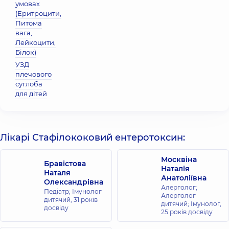
умовах
(Еритроцити,
Питома
вага,
Лейкоцити,
Бiлок)
УЗД
плечового
суглоба
для дітей
Лікарі Стафілококовий ентеротоксин:
Москвіна
Бравістова
Наталія
Наталя
Анатоліївна
Олександрівна
Алерголог;
Педіатр; Імунолог
Алерголог
дитячий,
31 років
дитячий; Імунолог,
досвіду
25 років досвіду