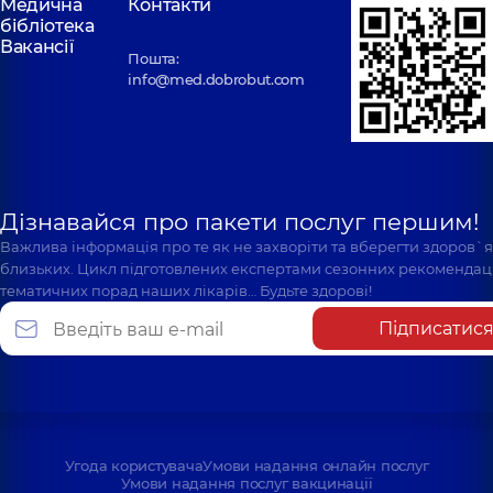
Медична
Контакти
бібліотека
Вакансії
Пошта:
info@med.dobrobut.com
Дізнавайся про пакети послуг першим!
Важлива інформація про те як не захворіти та вберегти здоров`
близьких. Цикл підготовлених експертами сезонних рекомендаці
тематичних порад наших лікарів… Будьте здорові!
Підписатис
Угода користувача
Умови надання онлайн послуг
Умови надання послуг вакцинації