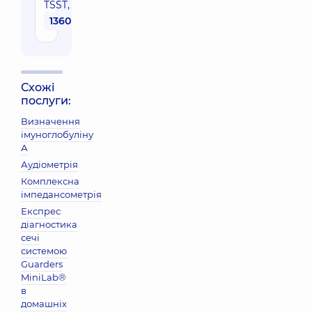
TSST, IgE (m226)
1360 грн
Схожі
послуги:
Визначення
імуноглобуліну
А
Аудіометрія
Комплексна
імпедансометрія
Експрес
діагностика
сечі
системою
Guarders
MiniLab®
в
домашніх