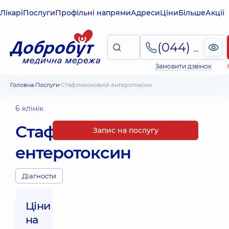
Лікарі
Послуги
Профільні напрями
Адреси
Ціни
Більше
Акції
(044) 495-2-888
Замовити дзвінок
Головна
Послуги
Стафілококовий ентеротоксин
6 клінік
Стафілококовий
Запис на послугу
ентеротоксин
Діагности
Ціни
на