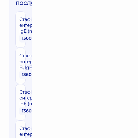
послуги:
Стафілококовий
ентеротоксин А,
IgE (m80)
1360 грн
Стафілококовий
ентеротоксин
B, IgE (m81)
1360 грн
Стафілококовий
ентеротоксин C,
IgE (m223)
1360 грн
Стафілококовий
ентеротоксин