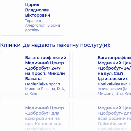
Царик
Владислав
Вікторович
Терапевт;
Алерголог,
15 років
досвіду
Клініки, де надають пакетну послугу(и):
Багатопрофільний
Багатопрофіл
Медичний Центр
Медичний Цен
«Добробут» 24/7
«Добробут» 24/
на просп. Миколи
на вул. Сім’ї
Бажана
Ідзиковських
Поліклініка
просп.
Поліклініка
вул. С
Миколи Бажана, 12-А,
Ідзиковських (М.
м. Київ
Мишина), 3, м. Киї
Медичний Центр
Медичний Цен
«Добробут» для
«Добробут» дл
всієї родини на
всієї родини н
вул. Коновальця
Олімпійській
Поліклініка
вул.
Поліклініка
вул.