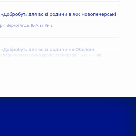
«Добробут» для всієї родини в ЖК Новопечерські
ія Верхогляда, 16-А, м. Київ
«Добробут» для всієї родини на Оболоні
олодимира Івасюка (Героїв Сталінграда), 16-В, м. Київ
«Добробут» для всієї родини на Позняках
гоманова, 21-А, м. Київ