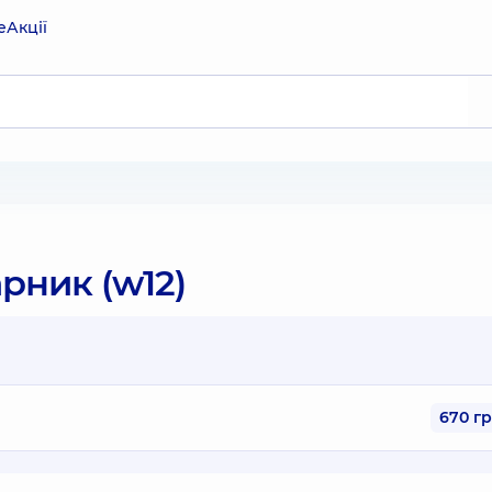
е
Акції
арник (w12)
670 г