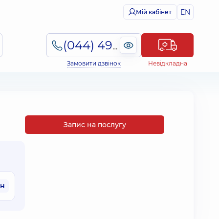
EN
Мій кабінет
(044) 495-2-888
Замовити дзвінок
Невідкладна
Запис на послугу
рн