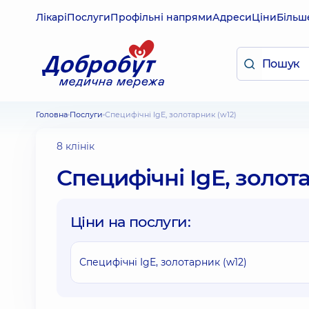
Лікарі
Послуги
Профільні напрями
Адреси
Ціни
Більш
Головна
Послуги
Специфічні IgE, золотарник (w12)
8 клінік
Специфічні IgE, золот
Ціни на послуги:
Специфічні IgE, золотарник (w12)