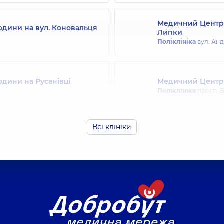
Медичний Центр 
одини на вул. Коновальця
Липки
Поліклініка
вул. Андр
одини на Русанівці
Медичний Центр 
Поліклініка
просп. В
Всі клініки
родини на Святошині
Медичний Центр 
Поліклініка
вул. Дра