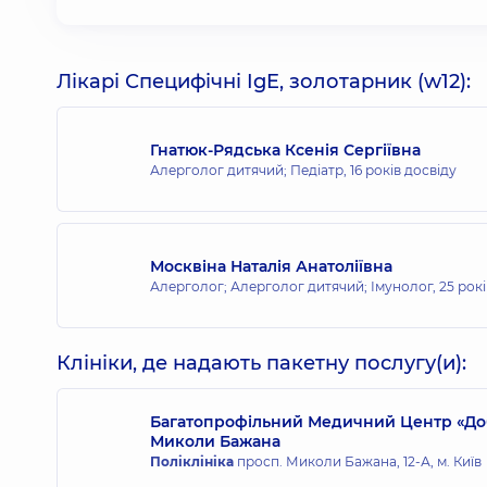
Лікарі Специфічні IgE, золотарник (w12):
Гнатюк-Рядська Ксенія Сергіївна
Алерголог дитячий; Педіатр,
16 років досвіду
Москвіна Наталія Анатоліївна
Алерголог; Алерголог дитячий; Імунолог,
25 рок
Клініки, де надають пакетну послугу(и):
Багатопрофільний Медичний Центр «Доб
Миколи Бажана
Поліклініка
просп. Миколи Бажана, 12-А, м. Київ