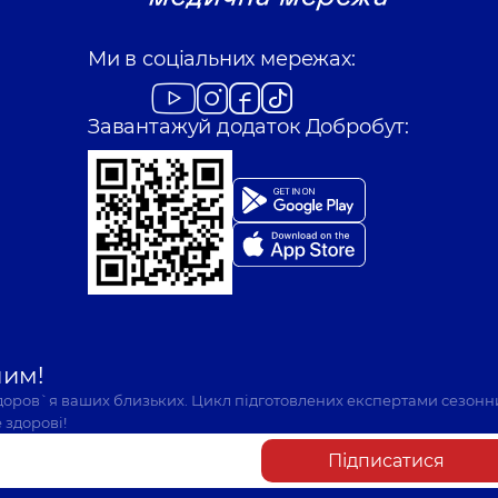
Ми в соціальних мережах:
Завантажуй додаток Добробут:
шим!
здоров`я ваших близьких. Цикл підготовлених експертами сезонн
 здорові!
Підписатися