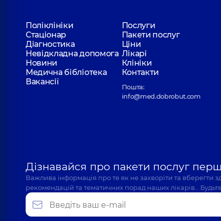
Поліклініки
Послуги
Стаціонар
Пакети послуг
Діагностика
Ціни
Невідкладна допомога
Лікарі
Новини
Клініки
Медична бібліотека
Контакти
Вакансії
Пошта:
info@med.dobrobut.com
Дізнавайся про пакети послуг пер
Важлива інформація про те як не захворіти та вберегти 
рекомендацій та тематичних порад наших лікарів… Будьте