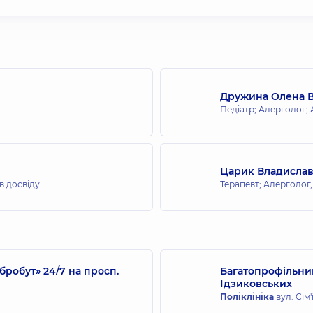
Дружина Олена 
Педіатр; Алерголог;
Царик Владислав
ів досвіду
Терапевт; Алерголог
робут» 24/7 на просп.
Багатопрофільний
Ідзиковських
Поліклініка
вул. Сім'