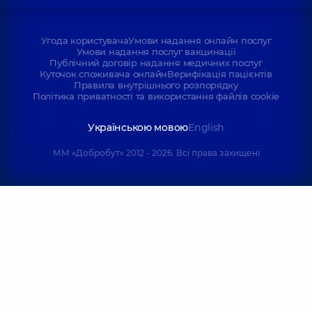
Угода користувача
Умови надання онлайн послуг
Умови надання послуг вакцинації
Публічний договір надання медичних послуг
Куточок споживача онлайн
Верифікація пацієнтів
Правила внутрішнього розпорядку
Політика приватності та використання файлів cookie
Українською мовою
English
ММ «Добробут» 2012 - 2026. Всі права захищені