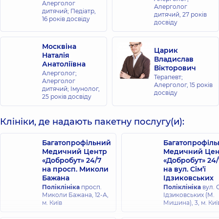
Алерголог
Алерголог
дитячий; Педіатр,
дитячий,
27 років
16 років досвіду
досвіду
Москвіна
Царик
Наталія
Владислав
Анатоліївна
Вікторович
Алерголог;
Терапевт;
Алерголог
Алерголог,
15 років
дитячий; Імунолог,
досвіду
25 років досвіду
Клініки, де надають пакетну послугу(и):
Багатопрофільний
Багатопрофіл
Медичний Центр
Медичний Цен
«Добробут» 24/7
«Добробут» 24/
на просп. Миколи
на вул. Сім’ї
Бажана
Ідзиковських
Поліклініка
просп.
Поліклініка
вул. С
Миколи Бажана, 12-А,
Ідзиковських (М.
м. Київ
Мишина), 3, м. Киї