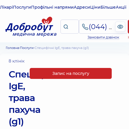
Лікарі
Послуги
Профільні напрями
Адреси
Ціни
Більше
Акції
(044) 495-2-888
Замовити дзвінок
Головна
Послуги
Специфічні IgE, трава пахуча (g1)
8 клінік
Специфічні
Запис на послугу
IgE,
трава
пахуча
(g1)