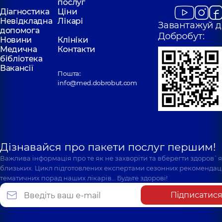
послуг
Київ
Київ
Діагностика
Ціни
Невідкладна
Лікарі
Завантажуй д
допомога
Добробут:
Новини
Клініки
Медична
Контакти
бібліотека
Вакансії
Пошта:
info@med.dobrobut.com
Дізнавайся про пакети послуг першим!
Важлива інформація про те як не захворіти та вберегти здоров`
близьких. Цикл підготовлених експертами сезонних рекомендаці
тематичних порад наших лікарів… Будьте здорові!
Підписатис