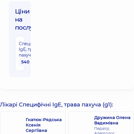
Ціни
на
послуги:
Специфічні
IgE, трава
пахуча (g1)
540 грн
Лікарі Специфічні IgE, трава пахуча (g1):
Дружина Олена
Гнатюк-Рядська
Вадимівна
Ксенія
Педіатр;
Сергіївна
Алерголог;