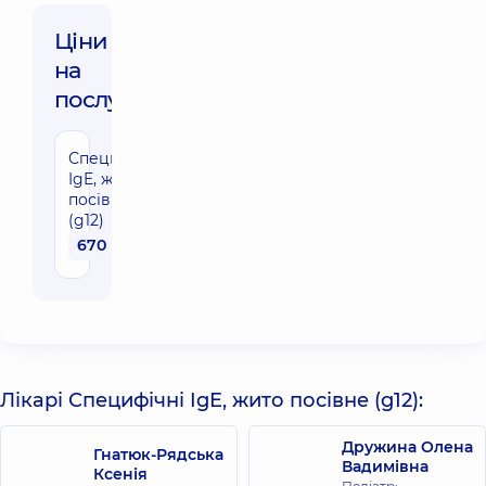
Ціни
на
послуги:
Специфічні
IgE, жито
посівне
(g12)
670 грн
Лікарі Специфічні IgE, жито посівне (g12):
Дружина Олена
Гнатюк-Рядська
Вадимівна
Ксенія