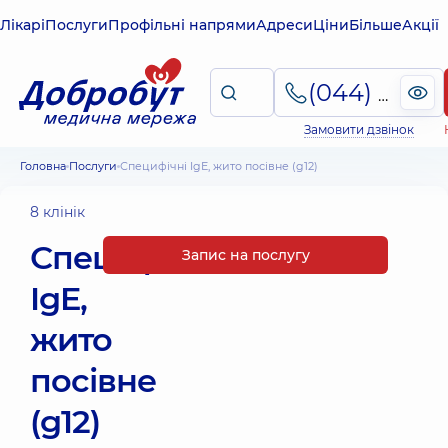
Лікарі
Послуги
Профільні напрями
Адреси
Ціни
Більше
Акції
(044) 495-2-888
Замовити дзвінок
Головна
Послуги
Специфічні IgE, жито посівне (g12)
8 клінік
Специфічні
Запис на послугу
IgE,
жито
посівне
(g12)