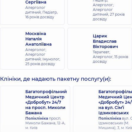
Педіатр;
Сергіївна
Алерголог;
Алерголог
Алерголог
дитячий; Педіатр,
дитячий,
27 років
16 років досвіду
досвіду
Москвіна
Царик
Наталія
Владислав
Анатоліївна
Вікторович
Алерголог;
Терапевт;
Алерголог
Алерголог,
15 років
дитячий; Імунолог,
досвіду
25 років досвіду
Клініки, де надають пакетну послугу(и):
Багатопрофільний
Багатопрофіл
Медичний Центр
Медичний Цен
«Добробут» 24/7
«Добробут» 24/
на просп. Миколи
на вул. Сім’ї
Бажана
Ідзиковських
Поліклініка
просп.
Поліклініка
вул. С
Миколи Бажана, 12-А,
Ідзиковських (М.
м. Київ
Мишина), 3, м. Киї