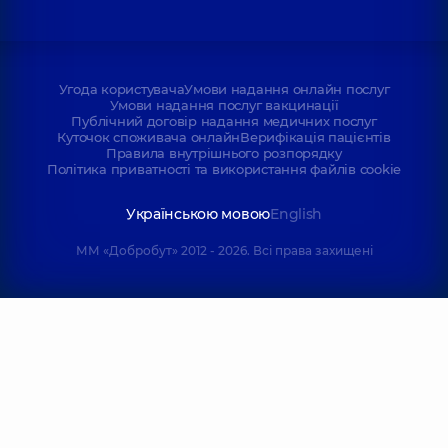
Угода користувача
Умови надання онлайн послуг
Умови надання послуг вакцинації
Публічний договір надання медичних послуг
Куточок споживача онлайн
Верифікація пацієнтів
Правила внутрішнього розпорядку
Політика приватності та використання файлів cookie
Українською мовою
English
ММ «Добробут» 2012 - 2026. Всі права захищені