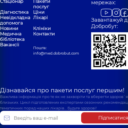
Поліклініка
вул.
Поліклініка
вул.
Стаціонар
Пакети
мережах:
Святошинська, 3-Б, м.
Драгоманова, 21-А
послуг
Київ
Київ
Діагностика
Ціни
Невідкладна
Лікарі
Завантажуй д
допомога
Добробут:
Новини
Клініки
Медична
Контакти
бібліотека
Вакансії
Пошта:
info@med.dobrobut.com
Дізнавайся про пакети послуг першим!
Важлива інформація про те як не захворіти та вберегти здоров`
близьких. Цикл підготовлених експертами сезонних рекомендаці
тематичних порад наших лікарів… Будьте здорові!
Підписатис