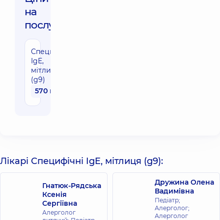
на
послуги:
Специфічні
IgE,
мітлиця
(g9)
570 грн
Лікарі Специфічні IgE, мітлиця (g9):
Дружина Олена
Гнатюк-Рядська
Вадимівна
Ксенія
Педіатр;
Сергіївна
Алерголог;
Алерголог
Алерголог