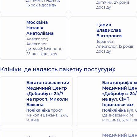
дитячий; Педіатр,
дитячий,
27 років
16 років досвіду
досвіду
Москвіна
Царик
Наталія
Владислав
Анатоліївна
Вікторович
Алерголог;
Терапевт;
Алерголог
Алерголог,
15 років
дитячий; Імунолог,
досвіду
25 років досвіду
Клініки, де надають пакетну послугу(и):
Багатопрофільний
Багатопрофіл
Медичний Центр
Медичний Цен
«Добробут» 24/7
«Добробут» 24/
на просп. Миколи
на вул. Сім’ї
Бажана
Ідзиковських
Поліклініка
просп.
Поліклініка
вул. С
Миколи Бажана, 12-А,
Ідзиковських (М.
м. Київ
Мишина), 3, м. Киї
Медичний Цен