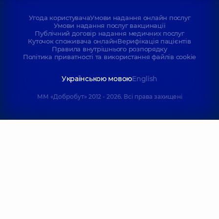
Угода користувача
Умови надання онлайн послуг
Умови надання послуг вакцинації
Публічний договір надання медичних послуг
Куточок споживача онлайн
Верифікація пацієнтів
Правила внутрішнього розпорядку
Політика приватності та використання файлів cookie
Українською мовою
English
ММ «Добробут» 2012 - 2026. Всі права захищені