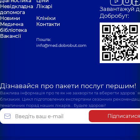
Діагностика
Ціни
Невідкладна
Лікарі
Завантажуй д
допомога
Добробут:
Новини
Клініки
Медична
Контакти
бібліотека
Вакансії
Пошта:
info@med.dobrobut.com
Дізнавайся про пакети послуг першим!
Важлива інформація про те як не захворіти та вберегти здоров`
близьких. Цикл підготовлених експертами сезонних рекомендаці
тематичних порад наших лікарів… Будьте здорові!
Підписатис