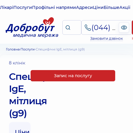
Лікарі
Послуги
Профільні напрями
Адреси
Ціни
Більше
Акції
(044) 495-2-888
Замовити дзвінок
Головна
Послуги
Специфічні IgE, мітлиця (g9)
8 клінік
Специфічні
Запис на послугу
IgE,
мітлиця
(g9)
Ціни