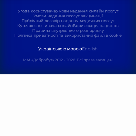
Угода користувача
Умови надання онлайн послуг
Умови надання послуг вакцинації
Публічний договір надання медичних послуг
Куточок споживача онлайн
Верифікація пацієнтів
Правила внутрішнього розпорядку
Політика приватності та використання файлів cookie
Українською мовою
English
ММ «Добробут» 2012 - 2026. Всі права захищені