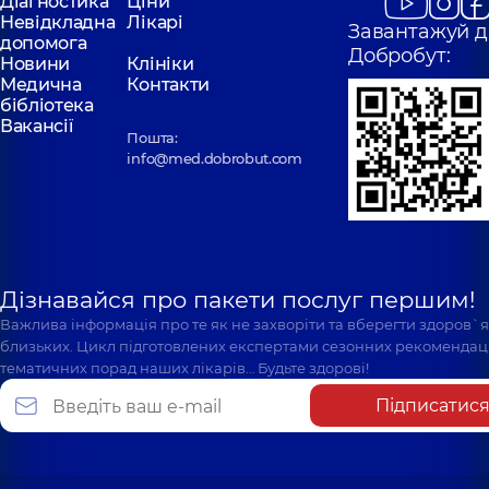
Діагностика
Ціни
Невідкладна
Лікарі
Завантажуй д
допомога
Добробут:
Новини
Клініки
Медична
Контакти
бібліотека
Вакансії
Пошта:
info@med.dobrobut.com
Дізнавайся про пакети послуг першим!
Важлива інформація про те як не захворіти та вберегти здоров`
близьких. Цикл підготовлених експертами сезонних рекомендаці
тематичних порад наших лікарів… Будьте здорові!
Підписатис