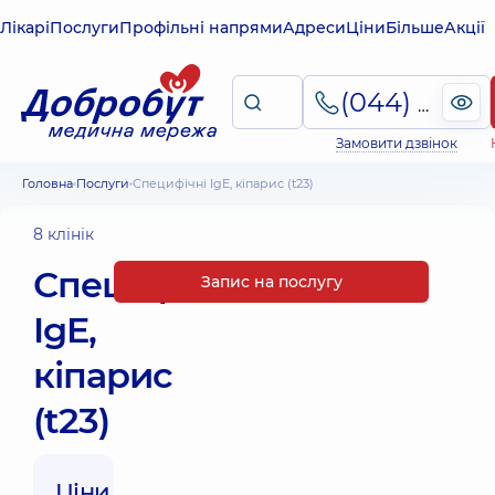
Лікарі
Послуги
Профільні напрями
Адреси
Ціни
Більше
Акції
(044) 495-2-888
Замовити дзвінок
Головна
Послуги
Специфічні IgE, кіпарис (t23)
8 клінік
Специфічні
Запис на послугу
IgE,
кіпарис
(t23)
Ціни