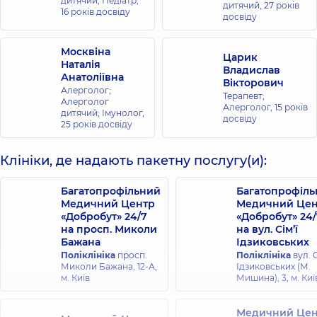
дитячий; Педіатр,
дитячий,
27 років
16 років досвіду
досвіду
Москвіна
Царик
Наталія
Владислав
Анатоліївна
Вікторович
Алерголог;
Терапевт;
Алерголог
Алерголог,
15 років
дитячий; Імунолог,
досвіду
25 років досвіду
Клініки, де надають пакетну послугу(и):
Багатопрофільний
Багатопрофіл
Медичний Центр
Медичний Цен
«Добробут» 24/7
«Добробут» 24/
на просп. Миколи
на вул. Сім’ї
Бажана
Ідзиковських
Поліклініка
просп.
Поліклініка
вул. С
Миколи Бажана, 12-А,
Ідзиковських (М.
м. Київ
Мишина), 3, м. Киї
Медичний Цен