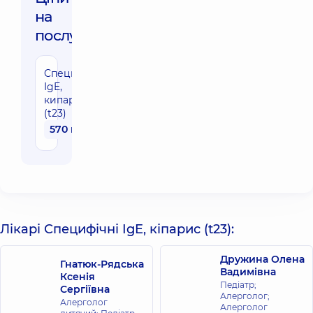
на
послуги:
Специфічні
IgE,
кипарис
(t23)
570 грн
Лікарі Специфічні IgE, кіпарис (t23):
Дружина Олена
Гнатюк-Рядська
Вадимівна
Ксенія
Педіатр;
Сергіївна
Алерголог;
Алерголог
Алерголог