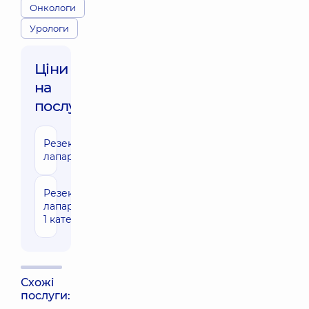
Онкологи
Урологи
Ціни
на
послуги:
Резекція нирки
111020 грн
лапароскопічно
Резекція нирки
91810 грн
лапароскопічно
1 категорії
Схожі
послуги: