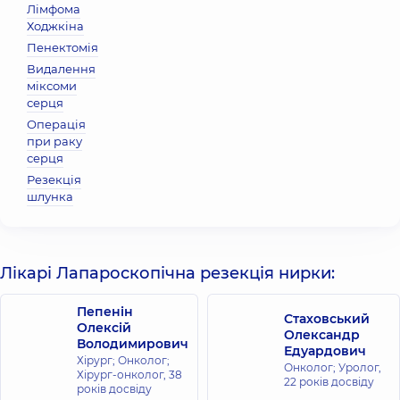
Лімфома
Ходжкіна
Пенектомія
Видалення
міксоми
серця
Операція
при раку
серця
Резекція
шлунка
Лікарі Лапароскопічна резекція нирки:
Пепенін
Стаховський
Олексій
Олександр
Володимирович
Едуардович
Хірург; Онколог;
Онколог; Уролог,
Хірург-онколог,
38
22 років досвіду
років досвіду