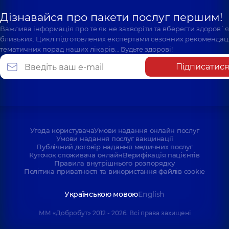
Дізнавайся про пакети послуг першим!
Важлива інформація про те як не захворіти та вберегти здоров`
близьких. Цикл підготовлених експертами сезонних рекомендаці
тематичних порад наших лікарів… Будьте здорові!
Підписатис
Угода користувача
Умови надання онлайн послуг
Умови надання послуг вакцинації
Публічний договір надання медичних послуг
Куточок споживача онлайн
Верифікація пацієнтів
Правила внутрішнього розпорядку
Політика приватності та використання файлів cookie
Українською мовою
English
ММ «Добробут» 2012 - 2026. Всі права захищені