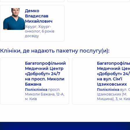
Демко
Владислав
Михайлович
Хірург; Хірург-
онколог,
6 років
досвіду
Клініки, де надають пакетну послугу(и):
Багатопрофільний
Багатопрофіл
Медичний Центр
Медичний Цен
«Добробут» 24/7
«Добробут» 24/
на просп. Миколи
на вул. Сім’ї
Бажана
Ідзиковських
Поліклініка
просп.
Поліклініка
вул. С
Миколи Бажана, 12-А,
Ідзиковських (М.
м. Київ
Мишина), 3, м. Киї