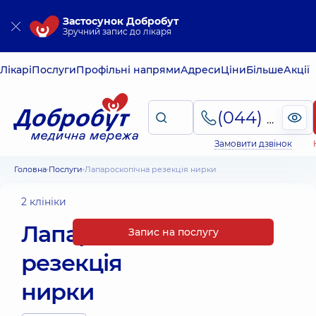
Застосунок Добробут
Зручний запис до лікаря
Лікарі
Послуги
Профільні напрями
Адреси
Ціни
Більше
Акції
(044) 495-2-888
Замовити дзвінок
Головна
Послуги
Лапароскопічна резекція нирки
2 клініки
Лапароскопічна
Запис на послугу
резекція
нирки