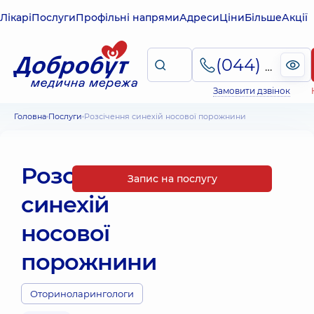
Лікарі
Послуги
Профільні напрями
Адреси
Ціни
Більше
Акції
(044) 495-2-888
Замовити дзвінок
Головна
Послуги
Розсічення синехій носової порожнини
Розсічення
Запис на послугу
синехій
носової
порожнини
Оториноларингологи