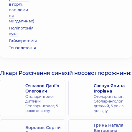
в горлі,
папіломи
на
мигдалинах)
Поліпотомія
вуха
Гайморотомія
Тонзилотомія
Лікарі Розсічення синехій носової порожнини:
Очкалов Даніїл
Савчук Ярина
Олегович
Ігорівна
Отоларинголог
Отоларинголог;
дитячий;
Отоларинголог
Отоларинголог,
5
дитячий,
5 років
років досвіду
досвіду
Гринь Наталя
Боровик Сергій
Вікторівна