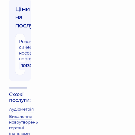
Ціни
на
послуги:
Розсічення
синехій
носової
порожнини
10130 грн
Схожі
послуги:
Аудіометрія
Видалення
новоутворень
гортані
(папіломи