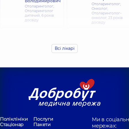
Володимирович
Отоларинголог;
Отоларинголог;
Онколог;
Отоларинголог
Отоларинголог-
дитячий,
6 років
онколог,
23 років
досвіду
досвіду
Клячківська
Клячківський
(Любельчук)
Дмитро
Інна
Всі лікарі
Миколайович
Олександрівна
Отоларинголог;
Отоларинголог;
Отоларинголог
Отоларинголог
дитячий,
7 років
дитячий,
7 років
досвіду
досвіду
Любарець
Федорець Юлія
Ангеліна
Олексіївна
Олександрівна
Отоларинголог;
Отоларинголог;
Отоларинголог
Отоларинголог
дитячий,
7 років
дитячий,
5 років
досвіду
досвіду
Поліклініки
Послуги
Ми в соціаль
Стаціонар
Пакети
мережах: