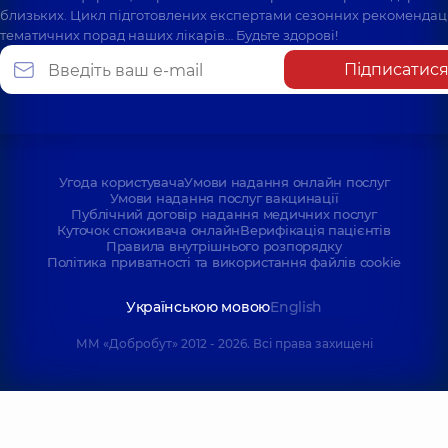
близьких. Цикл підготовлених експертами сезонних рекомендаці
тематичних порад наших лікарів… Будьте здорові!
Підписатис
Угода користувача
Умови надання онлайн послуг
Умови надання послуг вакцинації
Публічний договір надання медичних послуг
Куточок споживача онлайн
Верифікація пацієнтів
Правила внутрішнього розпорядку
Політика приватності та використання файлів cookie
Українською мовою
English
ММ «Добробут» 2012 - 2026. Всі права захищені