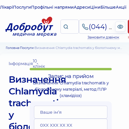
Лікарі
Послуги
Профільні напрями
Адреси
Ціни
Більше
Акції
(044) 495-2-888
Замовити дзвінок
Головна
Послуги
Визначення Chlamydia trachomatis у біологічному матеріалі, метод ПЛР (хламідіоз)
10
Інформація
клінік
Запис на прийом
Визначення
Визначення Chlamydia trachomatis у
Chlamydia
біологічному матеріалі, метод ПЛР
(хламідіоз)
trachomatis
у
біологічному