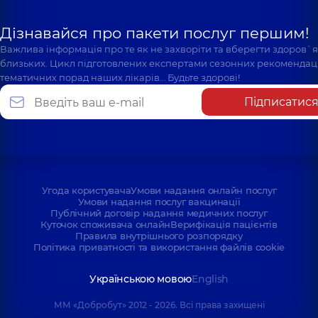
Дізнавайся про пакети послуг першим!
Важлива інформація про те як не захворіти та вберегти здоров`
близьких. Цикл підготовлених експертами сезонних рекомендаці
тематичних порад наших лікарів… Будьте здорові!
Підписатис
Угода користувача
Умови надання онлайн послуг
Умови надання послуг вакцинації
Публічний договір надання медичних послуг
Куточок споживача онлайн
Верифікація пацієнтів
Правила внутрішнього розпорядку
Політика приватності та використання файлів cookie
Українською мовою
English
ММ «Добробут» 2012 - 2026. Всі права захищені