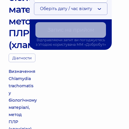
матеріалі,
Оберіть дату / час візиту
метод
Запис на прийом
ПЛР
Відправляючи запит ви погоджуєтесь
(хламідіоз)
з
Угодою користувача
ММ «Добробут»
Діагности
Визначення
Chlamydia
trachomatis
у
біологічному
матеріалі,
метод
ПЛР