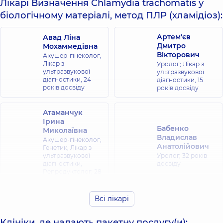
Лікарі Визначення Chlamydia trachomatis у
біологічному матеріалі, метод ПЛР (хламідіоз):
Артем'єв
Авад Ліна
Дмитро
Мохаммедівна
Вікторович
Акушер-гінеколог;
Лікар з
Уролог; Лікар з
ультразвукової
ультразвукової
діагностики,
24
діагностики,
15
років досвіду
років досвіду
Атаманчук
Ірина
Бабенко
Миколаївна
Владислав
Акушер-гінеколог;
Анатолійович
Генетик; Лікар з
ультразвукової
Уролог,
32 років
діагностики;
досвіду
Репродуктолог,
28
років досвіду
Всі лікарі
Будченко
Марина
Бідула Євген
Клініки, де надають пакетну послугу(и):
Анатоліївна