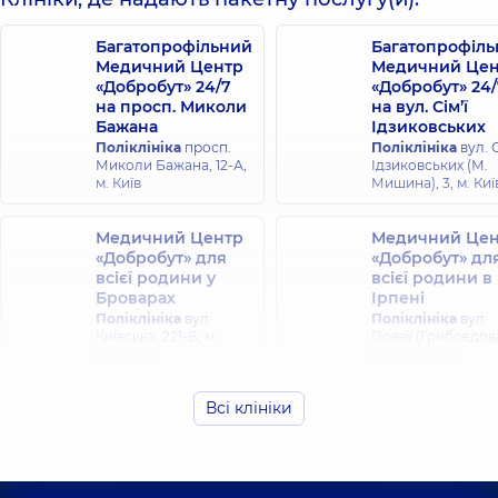
Олександрович
Акушер-гінеколог;
Уролог,
15 років
Лікар з
Багатопрофільний
Багатопрофіл
досвіду
ультразвукової
Медичний Центр
Медичний Цен
діагностики,
15
«Добробут» 24/7
«Добробут» 24/
років досвіду
на просп. Миколи
на вул. Сім’ї
Бажана
Ідзиковських
Поліклініка
просп.
Поліклініка
вул. С
Миколи Бажана, 12-А,
Ідзиковських (М.
м. Київ
Мишина), 3, м. Киї
Медичний Центр
Медичний Цен
«Добробут» для
«Добробут» дл
всієї родини у
всієї родини в
Броварах
Ірпені
Поліклініка
вул.
Поліклініка
вул.
Київська, 221-Б, м.
Поезії (Грибоєдова
Бровари
8-А, м. Ірпінь
Всі клініки
Медичний Центр
Медичний Цен
«Добробут» для
«Добробут» дл
всієї родини в
всієї родини н
Голосієві
Берестейській
Поліклініка
вул.