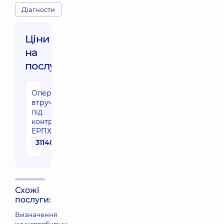
Діагности
Ціни
на
послуги:
Оперативне
втручання
під
контролем
ЕРПХГ
31140 грн
Схожі
послуги:
Визначення