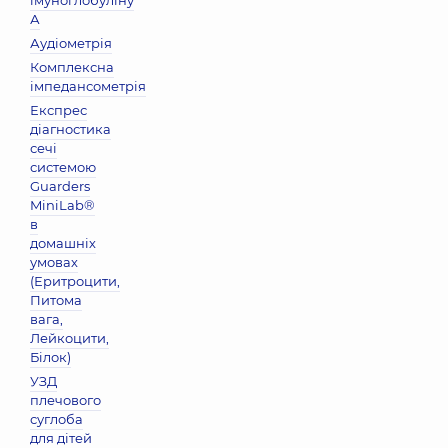
імуноглобуліну
А
Аудіометрія
Комплексна
імпедансометрія
Експрес
діагностика
сечі
системою
Guarders
MiniLab®
в
домашніх
умовах
(Еритроцити,
Питома
вага,
Лейкоцити,
Бiлок)
УЗД
плечового
суглоба
для дітей