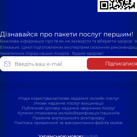
Дізнавайся про пакети послуг першим!
Важлива інформація про те як не захворіти та вберегти здоров`
близьких. Цикл підготовлених експертами сезонних рекомендаці
тематичних порад наших лікарів… Будьте здорові!
Підписатис
Угода користувача
Умови надання онлайн послуг
Умови надання послуг вакцинації
Публічний договір надання медичних послуг
Куточок споживача онлайн
Верифікація пацієнтів
Правила внутрішнього розпорядку
Політика приватності та використання файлів cookie
Українською мовою
English