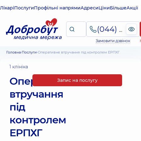
Лікарі
Послуги
Профільні напрями
Адреси
Ціни
Більше
Акції
(044) 495-2-888
Замовити дзвінок
Головна
Послуги
Оперативне втручання під контролем ЕРПХГ
1 клініка
Оперативне
Запис на послугу
втручання
під
контролем
ЕРПХГ