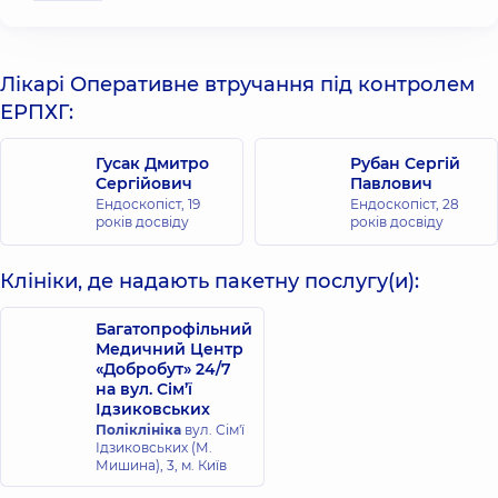
Лікарі Оперативне втручання під контролем
ЕРПХГ:
Гусак Дмитро
Рубан Сергій
Сергійович
Павлович
Ендоскопіст,
19
Ендоскопіст,
28
років досвіду
років досвіду
Клініки, де надають пакетну послугу(и):
Багатопрофільний
Медичний Центр
«Добробут» 24/7
на вул. Сім’ї
Ідзиковських
Поліклініка
вул. Сім'ї
Ідзиковських (М.
Мишина), 3, м. Київ