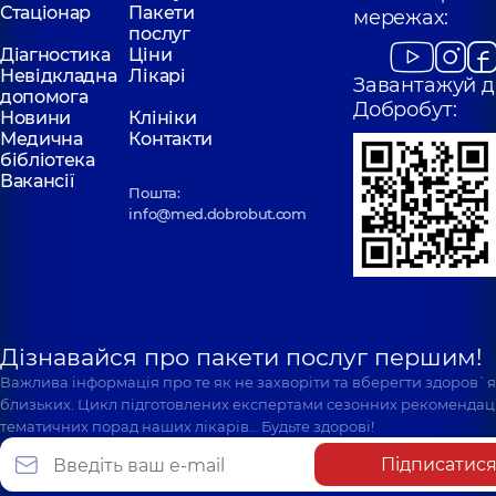
Стаціонар
Пакети
мережах:
послуг
Діагностика
Ціни
Невідкладна
Лікарі
Завантажуй д
допомога
Добробут:
Новини
Клініки
Медична
Контакти
бібліотека
Вакансії
Пошта:
info@med.dobrobut.com
Дізнавайся про пакети послуг першим!
Важлива інформація про те як не захворіти та вберегти здоров`
близьких. Цикл підготовлених експертами сезонних рекомендаці
тематичних порад наших лікарів… Будьте здорові!
Підписатис