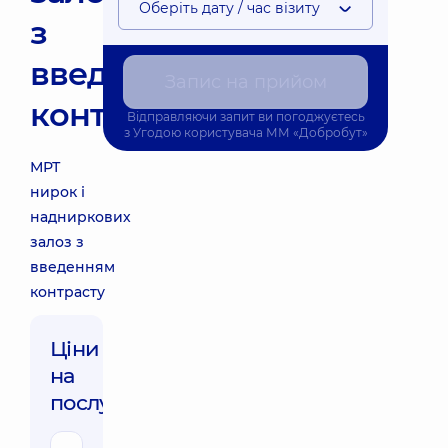
Оберіть дату / час візиту
з
введенням
Запис на прийом
контрасту
Відправляючи запит ви погоджуєтесь
з
Угодою користувача
ММ «Добробут»
МРТ
нирок і
надниркових
залоз з
введенням
контрасту
Ціни
на
послуги: