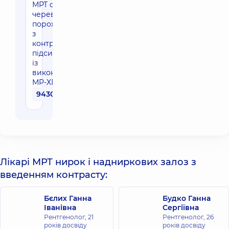
МРТ органів
черевної
порожнини
з
контрастним
підсиленням
із
виконанням
МР-ХПГ
9430 грн
Лікарі МРТ нирок і надниркових залоз з
введенням контрасту:
Бєлих Ганна
Будко Ганна
Іванівна
Сергіївна
Рентгенолог,
21
Рентгенолог,
26
років досвіду
років досвіду