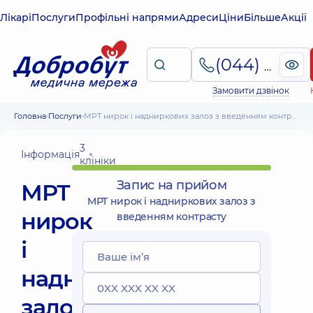
Лікарі
Послуги
Профільні напрями
Адреси
Ціни
Більше
Акції
(044) 495-2-888
Замовити дзвінок
Головна
Послуги
МРТ нирок і надниркових залоз з введенням контрасту
3
Інформація
клініки
Запис на прийом
МРТ
МРТ нирок і надниркових залоз з
нирок
введенням контрасту
і
надниркових
залоз