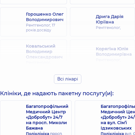
Горошенко Олег
Дрига Дарія
Володимирович
Юріївна
Рентгенолог,
17
Рентгенолог,
років досвіду
Ковальський
Корягіна Юлія
Володимир
Володимирівна
Олександрович
Рентгенолог,
Рентгенолог,
Черепинська
Всі лікарі
Рязанцев
Олена
Богдан
Петрівна
Анатолійович
Клініки, де надають пакетну послугу(и):
Рентгенолог,
43
Рентгенолог,
років досвіду
Багатопрофільний
Багатопрофіл
Медичний Центр
Медичний Цен
Корнєєва
«Добробут» 24/7
«Добробут» 24/
Шпіро Марія
Анастасія
на просп. Миколи
на вул. Сім’ї
Вадимівна
Сергіївна
Бажана
Ідзиковських
Рентгенолог,
Рентгенолог,
5
Поліклініка
просп.
Поліклініка
вул. С