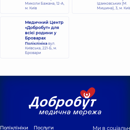
років досвіду
Миколи Бажана, 12-А,
Ідзиковських (М.
м. Київ
Мишина), 3, м. Киї
Дубрівний
Качуровський
Юрій
Олег Петрович
Медичний Центр
Миколайович
«Добробут» для
Рентгенолог,
22
Рентгенолог,
46
років досвіду
всієї родини у
років досвіду
Броварах
Поліклініка
вул.
Київська, 221-Б, м.
Єфремова Юлія
Кеда Ірина
Бровари
Володимирівна
Олександрівна
Рентгенолог,
15
Рентгенолог,
23
років досвіду
років досвіду
Поліклініки
Послуги
Ми в соціаль