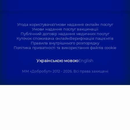
Угода користувача
Умови надання онлайн послуг
Умови надання послуг вакцинації
Публічний договір надання медичних послуг
Куточок споживача онлайн
Верифікація пацієнтів
Правила внутрішнього розпорядку
Політика приватності та використання файлів cookie
Українською мовою
English
ММ «Добробут» 2012 - 2026. Всі права захищені