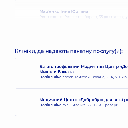
Мар'єнко Інна Юріївна
Рентгенолог; Рентген-лаборант,
35 років досвіду
Підгірна Казимира Казимирівна
Рентгенолог,
45 років досвіду
Клініки, де надають пакетну послугу(и):
Багатопрофільний Медичний Центр «Доб
Миколи Бажана
Поліклініка
просп. Миколи Бажана, 12-А, м. Київ
Медичний Центр «Добробут» для всієї р
Поліклініка
вул. Київська, 221-Б, м. Бровари