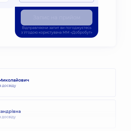
Запис на прийом
Відправляючи запит ви погоджуєтесь
з
Угодою користувача
ММ «Добробут»
 Миколайович
в досвіду
сандрівна
в досвіду