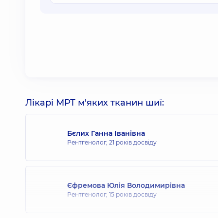
Лікарі МРТ м'яких тканин шиї:
Бєлих Ганна Іванівна
Рентгенолог,
21 років досвіду
Єфремова Юлія Володимирівна
Рентгенолог,
15 років досвіду