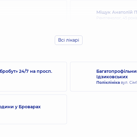
Міщук Анатолій 
Рентгенолог,
45 рокі
Всі лікарі
робут» 24/7 на просп.
Багатопрофільний
Ідзиковських
Поліклініка
вул. Сім'
одини у Броварах