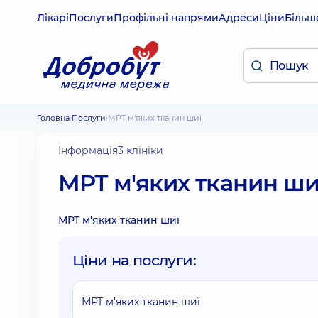
Лікарі
Послуги
Профільні напрями
Адреси
Ціни
Більш
Головна
Послуги
МРТ м'яких тканин шиї
Інформація
3 клініки
МРТ м'яких тканин ши
МРТ м'яких тканин шиї
Ціни на послуги:
МРТ м’яких тканин шиї