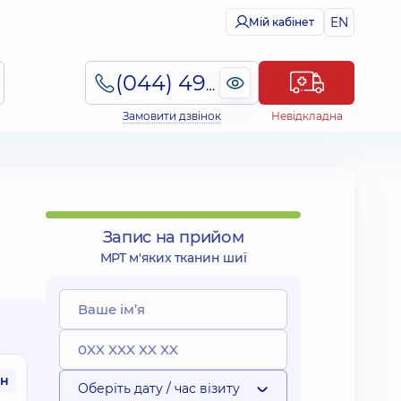
EN
Мій кабінет
(044) 495-2-888
Замовити дзвінок
Невідкладна
Запис на прийом
МРТ м'яких тканин шиї
рн
Оберіть дату / час візиту