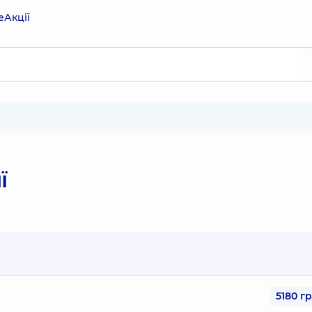
е
Акції
ї
5180 г