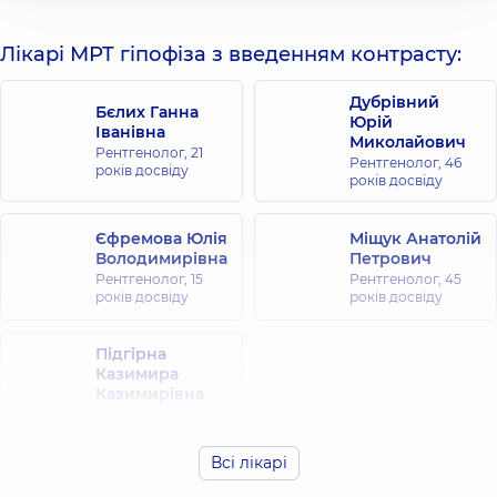
Лікарі МРТ гіпофіза з введенням контрасту:
Дубрівний
Бєлих Ганна
Юрій
Іванівна
Миколайович
Рентгенолог,
21
Рентгенолог,
46
років досвіду
років досвіду
Єфремова Юлія
Міщук Анатолій
Володимирівна
Петрович
Рентгенолог,
15
Рентгенолог,
45
років досвіду
років досвіду
Підгірна
Казимира
Казимирівна
Рентгенолог,
45
років досвіду
Всі лікарі