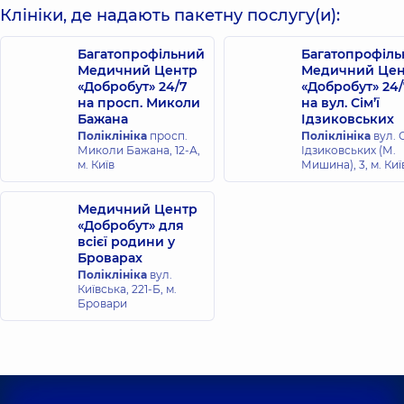
Клініки, де надають пакетну послугу(и):
Багатопрофільний
Багатопрофіл
Медичний Центр
Медичний Цен
«Добробут» 24/7
«Добробут» 24/
на просп. Миколи
на вул. Сім’ї
Бажана
Ідзиковських
Поліклініка
просп.
Поліклініка
вул. С
Миколи Бажана, 12-А,
Ідзиковських (М.
м. Київ
Мишина), 3, м. Киї
Медичний Центр
«Добробут» для
всієї родини у
Броварах
Поліклініка
вул.
Київська, 221-Б, м.
Бровари