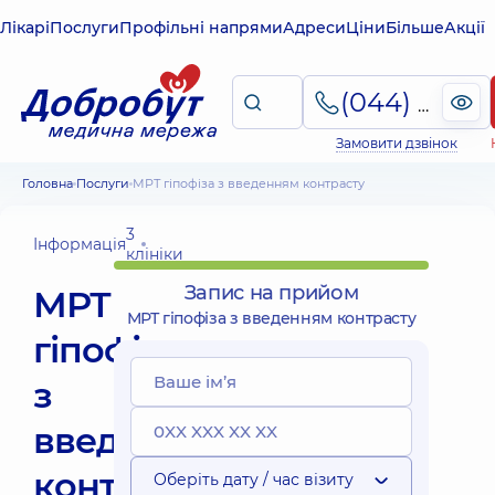
Лікарі
Послуги
Профільні напрями
Адреси
Ціни
Більше
Акції
(044) 495-2-888
Замовити дзвінок
Головна
Послуги
МРТ гіпофіза з введенням контрасту
3
Інформація
клініки
Запис на прийом
МРТ
МРТ гіпофіза з введенням контрасту
гіпофіза
з
введенням
контрасту
Оберіть дату / час візиту