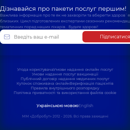
Дізнавайся про пакети послуг першим!
Важлива інформація про те як не захворіти та вберегти здоров`
близьких. Цикл підготовлених експертами сезонних рекомендаці
тематичних порад наших лікарів… Будьте здорові!
Підписатис
Угода користувача
Умови надання онлайн послуг
Умови надання послуг вакцинації
Публічний договір надання медичних послуг
Куточок споживача онлайн
Верифікація пацієнтів
Правила внутрішнього розпорядку
Політика приватності та використання файлів cookie
Українською мовою
English
ММ «Добробут» 2012 - 2026. Всі права захищені