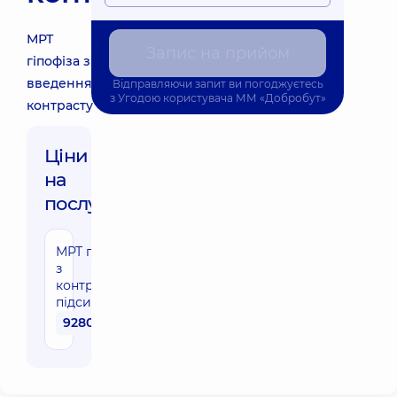
МРТ
Запис на прийом
гіпофіза з
введенням
Відправляючи запит ви погоджуєтесь
з
Угодою користувача
ММ «Добробут»
контрасту
Ціни
на
послуги:
МРТ гіпофіза
з
контрастним
підсиленням
9280 грн