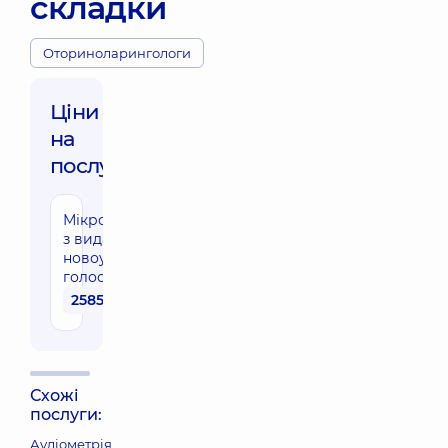
складки
Оториноларингологи
Ціни
на
послуги:
Мікроларингоскопія
з видаленням
новоутворення
голосової складки
25850 грн
Схожі
послуги:
Аудіометрія