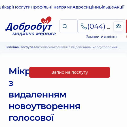
Лікарі
Послуги
Профільні напрями
Адреси
Ціни
Більше
Акції
(044) 495-2-888
Замовити дзвінок
Головна
Послуги
Мікроларингоскопія з видаленням новоутворення голосової складки
Мікроларингоскопія
Запис на послугу
з
видаленням
новоутворення
голосової