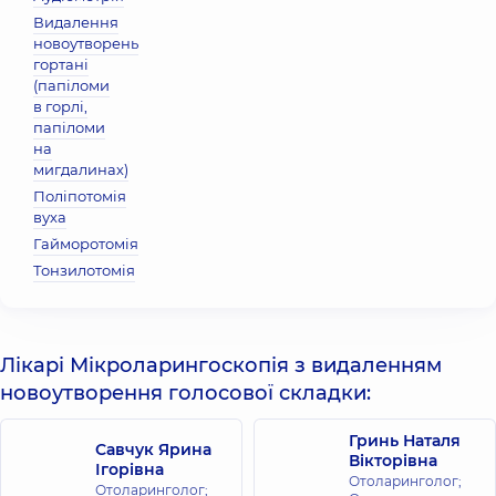
Видалення
новоутворень
гортані
(папіломи
в горлі,
папіломи
на
мигдалинах)
Поліпотомія
вуха
Гайморотомія
Тонзилотомія
Лікарі Мікроларингоскопія з видаленням
новоутворення голосової складки:
Гринь Наталя
Савчук Ярина
Вікторівна
Ігорівна
Отоларинголог;
Отоларинголог;