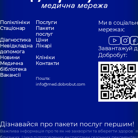
Олександрівна
Миколаївна
Отоларинголог;
Отоларинголог;
Отоларинголог
Отоларинголог
дитячий,
5 років
дитячий,
5 років
досвіду
Поліклініки
Послуги
Ми в соціаль
досвіду
Стаціонар
Пакети
мережах:
послуг
Шепетько-
Діагностика
Ціни
Домбровська
Невідкладна
Лікарі
Завантажуй д
Кулибаба Юлія
(Доні) Дарина
допомога
Добробут:
Василівна
Олександрівна
Новини
Клініки
Отоларинголог;
Отоларинголог;
Медична
Контакти
Отоларинголог
Отоларинголог
бібліотека
дитячий,
8 років
дитячий;
Вакансії
досвіду
Отоларинголог-
Пошта:
онколог,
5 років
info@med.dobrobut.com
досвіду
Ассефа
Анастасія
Вургесаївна
Отоларинголог,
2
Дізнавайся про пакети послуг першим!
років досвіду
Важлива інформація про те як не захворіти та вберегти здоров`
близьких. Цикл підготовлених експертами сезонних рекомендаці