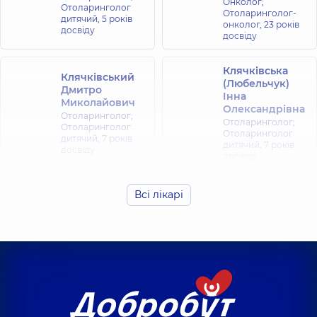
Онколог;
Отоларинголог
Отоларинголог-
дитячий,
5 років
онколог,
23 років
досвіду
досвіду
Клячківська
Клячківський
(Любельчук)
Дмитро
Інна
Миколайович
Олександрівна
Отоларинголог;
Отоларинголог;
Отоларинголог
Отоларинголог
дитячий,
7 років
дитячий,
7 років
досвіду
досвіду
Любарець
Всі лікарі
Шукліна Юлія
Ангеліна
Володимирівна
Олександрівна
Отоларинголог;
Отоларинголог;
Отоларинголог
Отоларинголог
дитячий,
30 років
дитячий,
5 років
досвіду
досвіду
Олефіренко
Будзин Анна
Надія