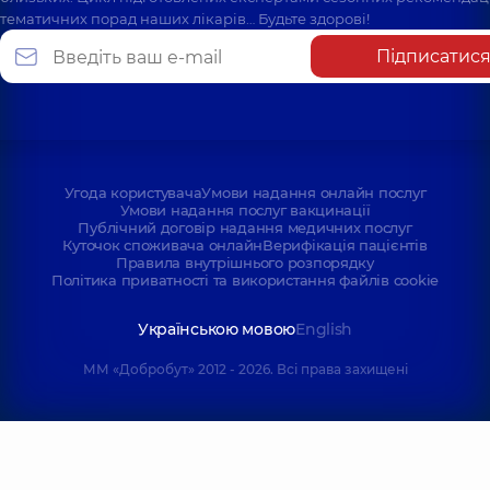
тематичних порад наших лікарів… Будьте здорові!
Підписатис
Угода користувача
Умови надання онлайн послуг
Умови надання послуг вакцинації
Публічний договір надання медичних послуг
Куточок споживача онлайн
Верифікація пацієнтів
Правила внутрішнього розпорядку
Політика приватності та використання файлів cookie
Українською мовою
English
ММ «Добробут» 2012 - 2026. Всі права захищені