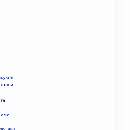
исують
 етапи.
 та
лими
ку, яка