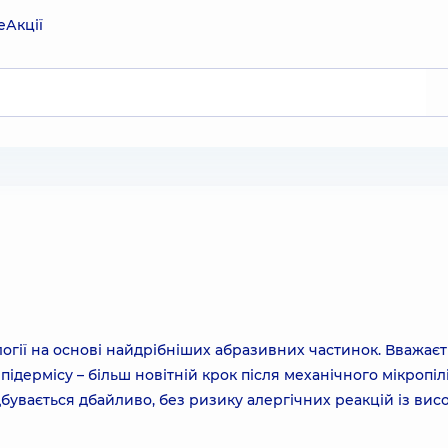
е
Акції
огії на основі найдрібніших абразивних частинок. Вважаєт
ідермісу – більш новітній крок після механічного мікропілі
дбувається дбайливо, без ризику алергічних реакцій із вис