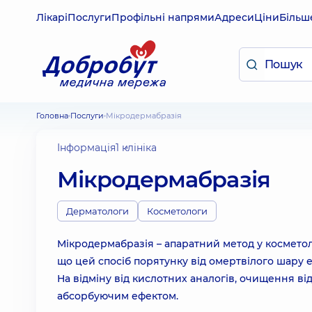
Лікарі
Послуги
Профільні напрями
Адреси
Ціни
Більш
Головна
Послуги
Мікродермабразія
Інформація
1 клініка
Мікродермабразія
Дерматологи
Косметологи
Мікродермабразія – апаратний метод у косметол
що цей спосіб порятунку від омертвілого шару еп
На відміну від кислотних аналогів, очищення ві
абсорбуючим ефектом.