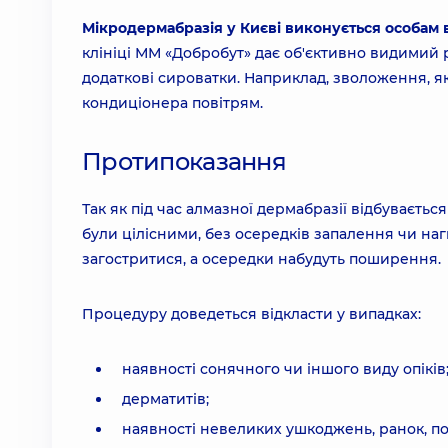
Мікродермабразія у Києві виконується особам ві
клініці ММ «Добробут» дає об'єктивно видимий 
додаткові сироватки. Наприклад, зволоження, я
кондиціонера повітрям.
Протипоказання
Так як під час алмазної дермабразії відбуваєт
були цілісними, без осередків запалення чи на
загостритися, а осередки набудуть поширення.
Процедуру доведеться відкласти у випадках:
наявності сонячного чи іншого виду опіків
дерматитів;
наявності невеликих ушкоджень, ранок, п