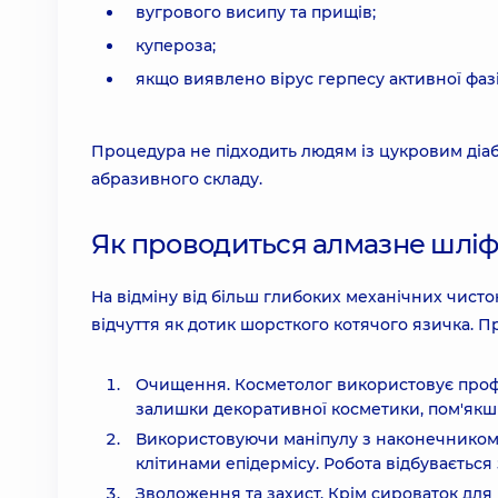
вугрового висипу та прищів;
купероза;
якщо виявлено вірус герпесу активної фазі
Процедура не підходить людям із цукровим діаб
абразивного складу.
Як проводиться алмазне шлі
На відміну від більш глибоких механічних чисто
відчуття як дотик шорсткого котячого язичка. 
Очищення. Косметолог використовує профе
залишки декоративної косметики, пом'якш
Використовуючи маніпулу з наконечником,
клітинами епідермісу. Робота відбувається 
Зволоження та захист. Крім сироваток для 