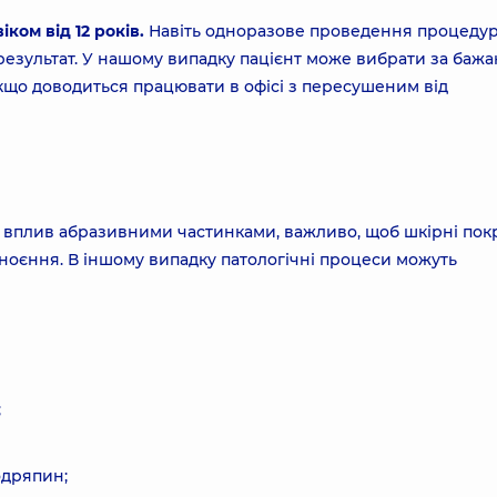
ком від 12 років.
Навіть одноразове проведення процедур
результат. У нашому випадку пацієнт може вибрати за баж
кщо доводиться працювати в офісі з пересушеним від
ься вплив абразивними частинками, важливо, щоб шкірні по
гноєння. В іншому випадку патологічні процеси можуть
;
одряпин;