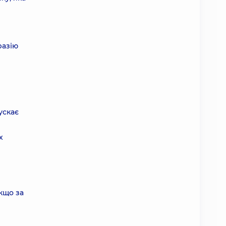
разію
ускає
х
кщо за