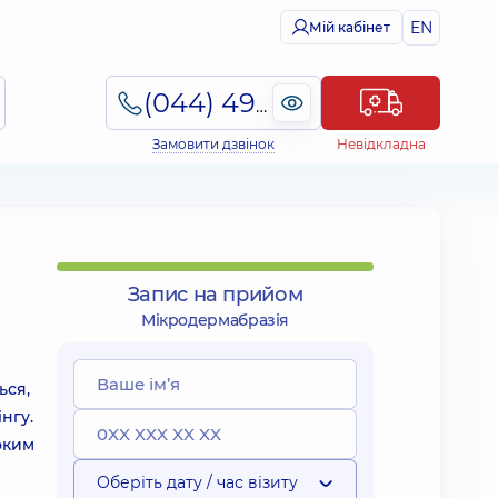
EN
Мій кабінет
(044) 495-2-888
Замовити дзвінок
Невідкладна
Запис на прийом
Мікродермабразія
ься,
нгу.
оким
Оберіть дату / час візиту