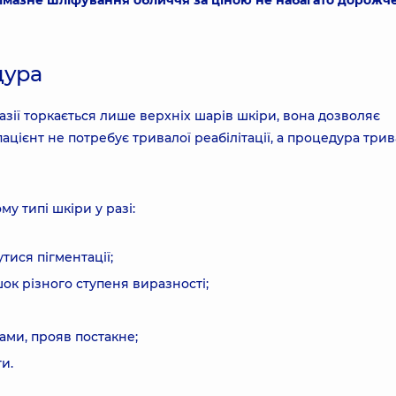
 алмазне шліфування обличчя за ціною не набагато дорожч
дура
ії торкається лише верхніх шарів шкіри, вона дозволяє
цієнт не потребує тривалої реабілітації, а процедура трив
у типі шкіри у разі:
тися пігментації;
ок різного ступеня виразності;
ами, прояв постакне;
и.