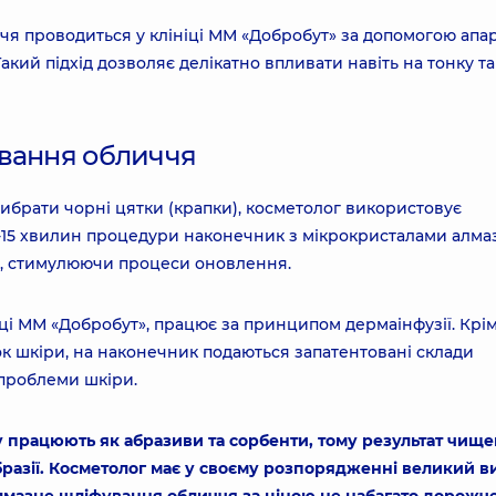
чя проводиться у клініці ММ «Добробут» за допомогою апа
Такий підхід дозволяє делікатно впливати навіть на тонку та
ування обличчя
рибрати чорні цятки (крапки), косметолог використовує
0-15 хвилин процедури наконечник з мікрокристалами алма
ту», стимулюючи процеси оновлення.
ніці ММ «Добробут», працює за принципом дермаінфузії. Крі
к шкіри, на наконечник подаються запатентовані склади
 проблеми шкіри.
у працюють як абразиви та сорбенти, тому результат чищ
разії. Косметолог має у своєму розпорядженні великий в