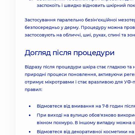
заспокоїть і швидко відновить шкірний по
Застосування паралельно безін'єкційної мезоте
безпосередньо у дерму. Процедуру можна прово
застосовують на обличчі, шиї, руках, спині та зон
Догляд після процедури
Відразу після процедури шкіра стає гладкою та н
природні процеси поновлення, активуючи реге
отримує мікротравми і стає вразливою для УФ-п
правил:
Відмовтеся від вмивання на 7-8 годин післ
При виході на вулицю обов'язково викорис
вікном похмуро. В іншому випадку можна о
Відмовтеся від декоративної косметики на 