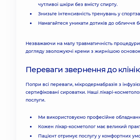
чутливої шкіри без вмісту спирту.
Знизьте інтенсивність тренувань у спортза
Намагайтеся уникати дотиків до обличчя б
Незважаючи на малу травматичність процедури,
догляду зволожуючі креми з жирнішою основою,
Переваги звернення до кліні
Попри всі переваги, мікродермабразія з інфузіє
сертифіковані сироватки. Наші лікарі-космето
послуги.
Ми використовуємо професійне обладнанн
Кожен лікар-косметолог має великий практ
Пацієнт отримує послугу у комфортних умо