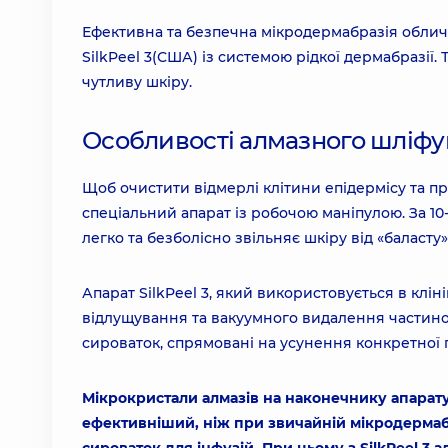
Ефективна та безпечна мікродермабразія облич
SilkPeel 3(США) із системою рідкої дермабразії. 
чутливу шкіру.
Особливості алмазного шліф
Щоб очистити відмерлі клітини епідермісу та п
спеціальний апарат із робочою маніпулою. За 1
легко та безболісно звільняє шкіру від «балас
Апарат SilkPeel 3, який використовується в клі
відлущування та вакуумного видалення частино
сироваток, спрямовані на усунення конкретної
Мікрокристали алмазів на наконечнику апарат
ефективніший, ніж при звичайній мікродермаб