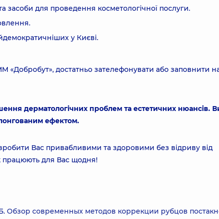
та засоби для проведення косметологічної послуги.
овлення.
айдемократичніших у Києві.
ММ «Добробут», достатньо зателефонувати або заповнити на
шення дерматологічних проблем та естетичних нюансів. В
олонгованим ефектом.
 зробити Вас привабливими та здоровими без відриву від
к працюють для Вас щодня!
Б.
Обзор современных методов коррекции рубцов постакн