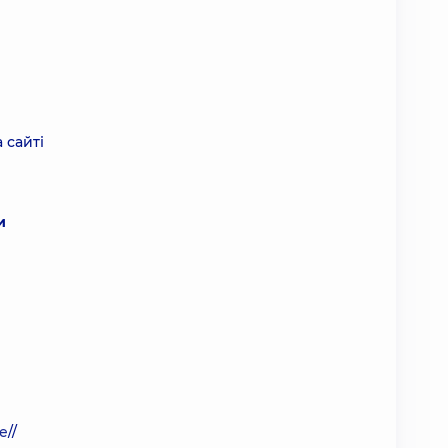
 сайті
и
е
//