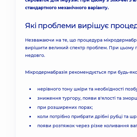
сироваток для інфузій. При цьому з SilkPeel 3
стандартного механічного варіанту.
Які проблеми вирішує проце
Незважаючи на те, що процедура мікродермабраз
вирішити великий спектр проблем. При цьому па
недовго.
Мікродермабразія рекомендується при будь-яком
нерівного тону шкіри та необхідності позбу
зниження тургору, появи в'ялості та зморш
при розширених порах;
коли потрібно прибрати дрібні рубці та шр
появи розтяжок через різке коливання ваг