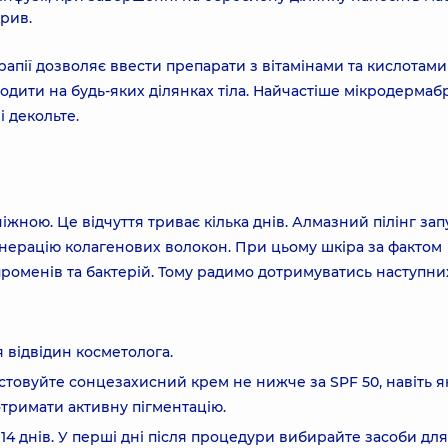
крив.
рапії дозволяє ввести препарати з вітамінами та кислотами
дити на будь-яких ділянках тіла. Найчастіше мікродермаб
і декольте.
іжною. Це відчуття триває кілька днів. Алмазний пілінг зап
нерацію колагенових волокон. При цьому шкіра за фактом
роменів та бактерій. Тому радимо дотримуватись наступни
я відвідин косметолога.
товуйте сонцезахисний крем не нижче за SPF 50, навіть я
тримати активну пігментацію.
14 днів. У перші дні після процедури вибирайте засоби для