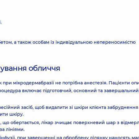
.
етом, а також особам із індивідуальною непереносимістю
фування обличчя
к при мікродермабразії не потрібна анестезія. Пацієнти оп
Процедура включає підготовчий, основний та завершальний
сійний засіб, щоб видалити зі шкіри клієнта забруднення
ити шкіру.
 що обертається, лікар зчищає поверхневий шар з відмер
за лініями.
інфузії, при завершенні на оброблену ділянку наносять мас