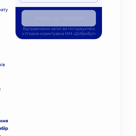
рату
Запис на прийом
Відправляючи запит ви погоджуєтесь
з
Угодою користувача
ММ «Добробут»
зів
м
ення
ибір