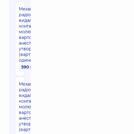
Механічне (або
радіохвильове)
видалення
контагіозних
молюсків (без
вартості
анестезії), 1-5
утворень
(вартість за
одиницю)
590 грн
Механічне (або
радіохвильове)
видалення
контагіозних
молюсків (без
вартості
анестезії), 6-10
утворень
(вартість за