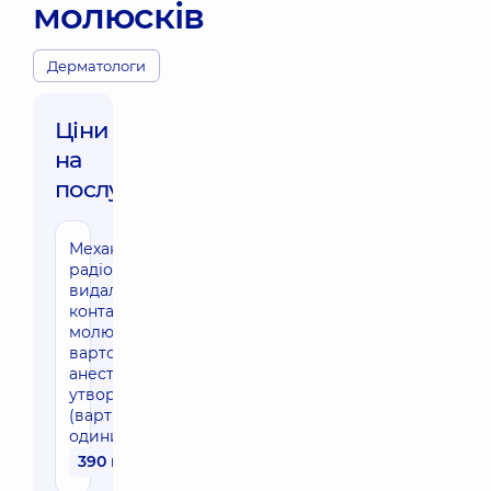
молюсків
Дерматологи
Ціни
на
послуги:
Механічне (або
радіохвильове)
видалення
контагіозних
молюсків (без
вартості
анестезії), 11-20
утворень
(вартість за
одиницю)
390 грн