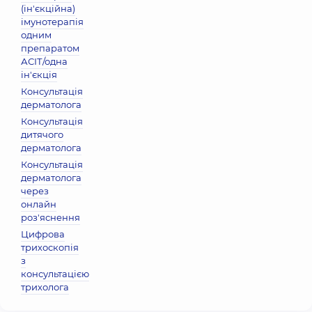
(ін'єкційна)
імунотерапія
одним
препаратом
АСІТ/одна
ін'єкція
Консультація
дерматолога
Консультація
дитячого
дерматолога
Консультація
дерматолога
через
онлайн
роз'яснення
Цифрова
трихоскопія
з
консультацією
трихолога