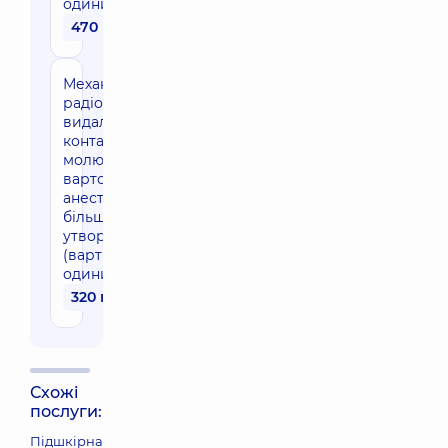
одиницю)
470 грн
Механічне (або
радіохвильове)
видалення
контагіозних
молюсків (без
вартості
анестезії),
більше 20
утворень
(вартість за
одиницю)
320 грн
Схожі
послуги:
Підшкірна