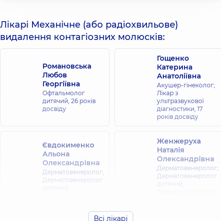
Лікарі Механічне (або радіохвильове)
видалення контагіозних молюсків:
Гощенко
Романовська
Катерина
Любов
Анатоліївна
Георгіївна
Акушер-гінеколог;
Офтальмолог
Лікар з
дитячий,
26 років
ультразвукової
досвіду
діагностики,
17
років досвіду
Женжеруха
Євдокименко
Наталія
Альона
Олександрівна
Олександрівна
Дерматовенеролог;
Дерматовенеролог;
Дерматовенеролог
Дерматовенеролог
дитячий;
дитячий;
Дерматолог-хірург;
Косметолог;
Косметолог;
Трихолог,
4 років
Трихолог,
5 років
досвіду
досвіду
Всі лікарі