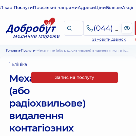
Лікарі
Послуги
Профільні напрями
Адреси
Ціни
Більше
Акції
(044) 495-2-888
Замовити дзвінок
Головна
Послуги
Механічне (або радіохвильове) видалення контагіозних молюсків
1 клініка
Механічне
Запис на послугу
(або
радіохвильове)
видалення
контагіозних