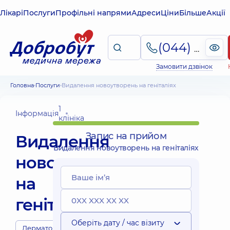
Лікарі
Послуги
Профільні напрями
Адреси
Ціни
Більше
Акції
(044) 495-2-888
Замовити дзвінок
Головна
Послуги
Видалення новоутворень на геніталіях
1
Інформація
клініка
Запис на прийом
Видалення
Видалення новоутворень на геніталіях
новоутворень
на
геніталіях
Оберіть дату / час візиту
Дерматологи