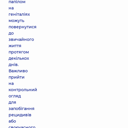
папілом
на
геніталіях
можуть
повернутися
до
звичайного
життя
протягом
декількох
днів.
Важливо
прийти
на
контрольний
огляд
для
запобігання
рецидивів
або
своєчасного