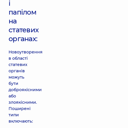
і
папілом
на
статевих
органах:
Новоутворення
в області
статевих
органів
можуть
бути
доброякісними
або
злоякісними.
Поширені
типи
включають: