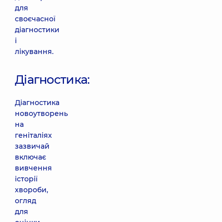
для
своєчасної
діагностики
і
лікування.
Діагностика:
Діагностика
новоутворень
на
геніталіях
зазвичай
включає
вивчення
історії
хвороби,
огляд
для