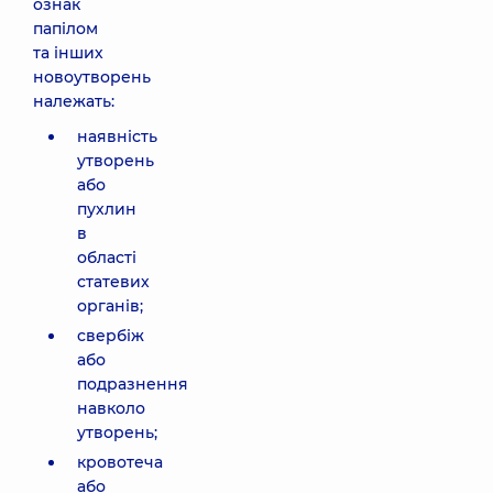
ознак
папілом
та інших
новоутворень
належать:
наявність
утворень
або
пухлин
в
області
статевих
органів;
свербіж
або
подразнення
навколо
утворень;
кровотеча
або