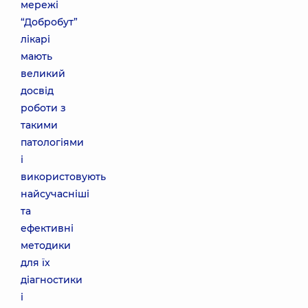
мережі
“Добробут”
лікарі
мають
великий
досвід
роботи з
такими
патологіями
і
використовують
найсучасніші
та
ефективні
методики
для їх
діагностики
і