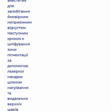
анестетик
для
запобігання
ймовірним
неприємним
відчуттям.
Наступним
кроком є
шліфування
зони
пігментації
за
допомогою
лазерної
насадки
шляхом
нагрівання
та
видалення
верхніх
шарів