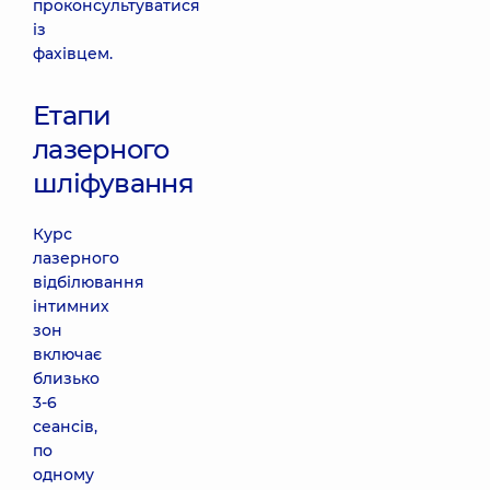
проконсультуватися
із
фахівцем.
Етапи
лазерного
шліфування
Курс
лазерного
відбілювання
інтимних
зон
включає
близько
3-6
сеансів,
по
одному