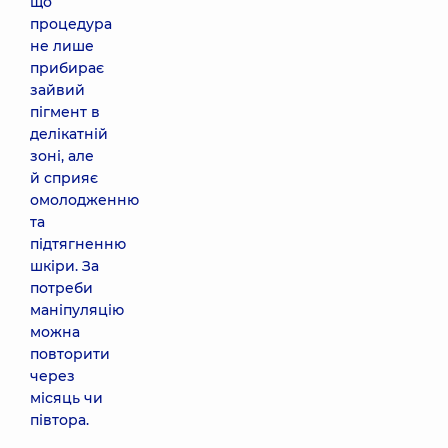
що
процедура
не лише
прибирає
зайвий
пігмент в
делікатній
зоні, але
й сприяє
омолодженню
та
підтягненню
шкіри. За
потреби
маніпуляцію
можна
повторити
через
місяць чи
півтора.