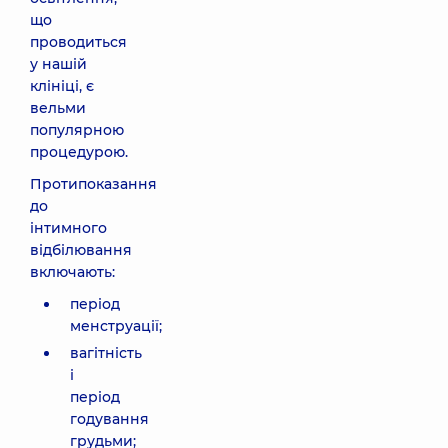
що
проводиться
у нашій
клініці, є
вельми
популярною
процедурою.
Протипоказання
до
інтимного
відбілювання
включають:
період
менструації;
вагітність
і
період
годування
грудьми;