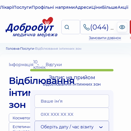
Лікарі
Послуги
Профільні напрями
Адреси
Ціни
Більше
Акції
(044) 495-2-888
Замовити дзвінок
Головна
Послуги
Відбілювання інтимних зон
10
Інформація
Відгуки
клінік
Запис на прийом
Відбілювання
Відбілювання інтимних зон
інтимних
зон
Косметологи
Естетична
Оберіть дату / час візиту