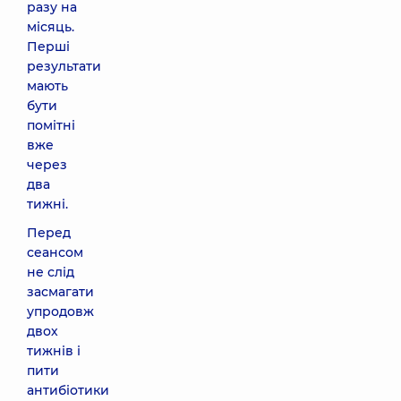
разу на
місяць.
Перші
результати
мають
бути
помітні
вже
через
два
тижні.
Перед
сеансом
не слід
засмагати
упродовж
двох
тижнів і
пити
антибіотики