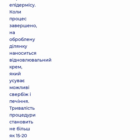
епідермісу.
Коли
процес
завершено,
на
оброблену
ділянку
наноситься
відновлювальний
крем,
який
усуває
можливі
свербіж і
печіння.
Тривалість
процедури
становить
не більш
як 15-20