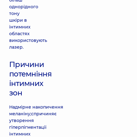
більш
однорідного
тону
шкіри в
інтимних
областях
використовують
лазер.
Причини
потемніння
інтимних
зон
Надмірне накопичення
меланіну;спричиняє
утворення
гіперпігментації
інтимних