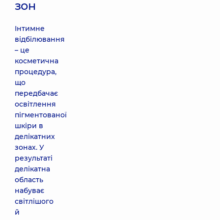
зон
Інтимне
відбілювання
– це
косметична
процедура,
що
передбачає
освітлення
пігментованої
шкіри в
делікатних
зонах. У
результаті
делікатна
область
набуває
світлішого
й