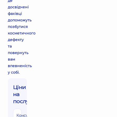
де
досвідчені
фахівці
допоможуть
позбутися
косметичного
дефекту
та
повернуть
вам
впевненість
у собі.
Ціни
на
послуги:
Консультація