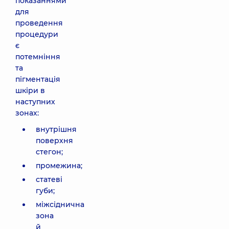
показаннями
для
проведення
процедури
є
потемніння
та
пігментація
шкіри в
наступних
зонах:
внутрішня
поверхня
стегон;
промежина;
статеві
губи;
міжсіднична
зона
й