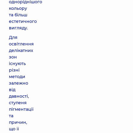
одноріднішого
кольору
та більш
естетичного
вигляду.
Для
освітлення
делікатних
зон
існують
різні
методи
залежно
від
давності,
ступеня
пігментації
та
причин,
що її