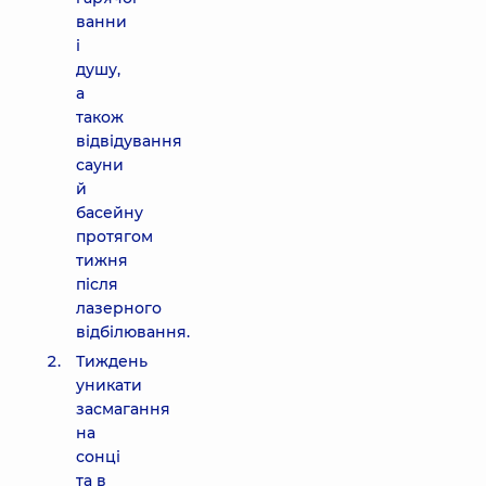
ванни
і
душу,
а
також
відвідування
сауни
й
басейну
протягом
тижня
після
лазерного
відбілювання.
Тиждень
уникати
засмагання
на
сонці
та в