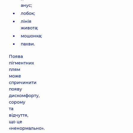
анус;
лобок;
лінія
живота;
мошонка;
пахви.
Поява
пігментних
плям
може
спричинити
появу
дискомфорту,
сорому
та
відчуття,
що це
«ненормально».