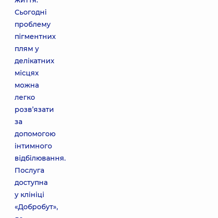
життя.
Сьогодні
проблему
пігментних
плям у
делікатних
місцях
можна
легко
розв’язати
за
допомогою
інтимного
відбілювання.
Послуга
доступна
у клініці
«Добробут»,