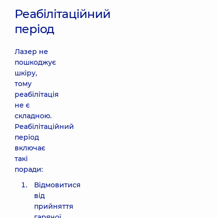
Реабілітаційний
період
Лазер не
пошкоджує
шкіру,
тому
реабілітація
не є
складною.
Реабілітаційний
період
включає
такі
поради:
Відмовитися
від
прийняття
гарячої