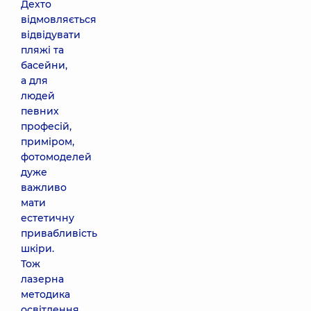
Дехто
відмовляється
відвідувати
пляжі та
басейни,
а для
людей
певних
професій,
приміром,
фотомоделей
дуже
важливо
мати
естетичну
привабливість
шкіри.
Тож
лазерна
методика
освітлення,