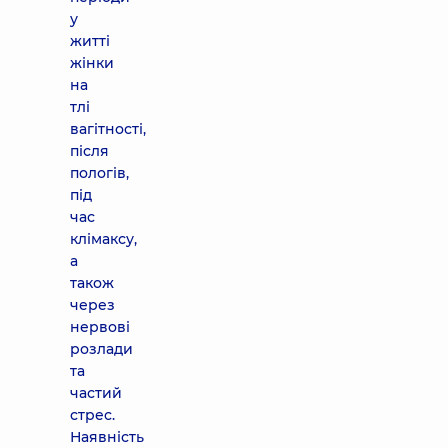
у
житті
жінки
на
тлі
вагітності,
після
пологів,
під
час
клімаксу,
а
також
через
нервові
розлади
та
частий
стрес.
Наявність