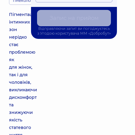
гінекологія
Пігментація
Запис на прийом
інтимних
Відправляючи запит ви погоджуєтесь
зон
з
Угодою користувача
ММ «Добробут»
нерідко
стає
проблемою
як
для жінок,
так і для
чоловіків,
викликаючи
дискомфорт
та
знижуючи
якість
статевого