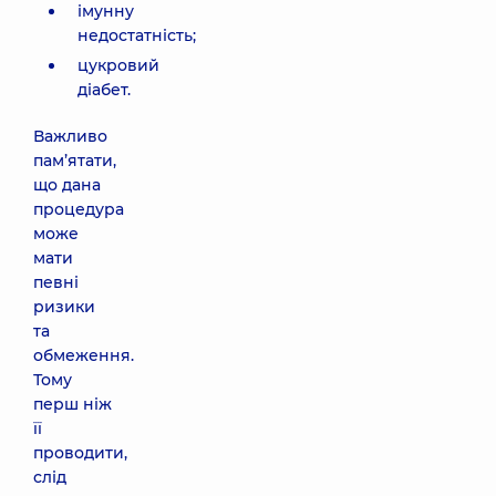
імунну
недостатність;
цукровий
діабет.
Важливо
пам’ятати,
що дана
процедура
може
мати
певні
ризики
та
обмеження.
Тому
перш ніж
її
проводити,
слід