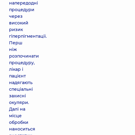
напередодні
процедури
через
високий
ризик
гіперпігментації.
Перш
ніж
розпочинати
процедуру,
лікар і
пацієнт
надягають
спеціальні
захисні
окуляри.
Далі на
місце
обробки
наноситься