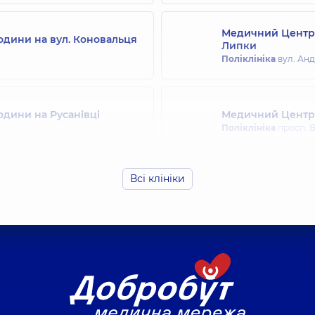
Медичний Центр 
одини на вул. Коновальця
Липки
Поліклініка
вул. Андр
одини на Русанівці
Медичний Центр 
Поліклініка
просп. В
Всі клініки
родини на Святошині
Медичний Центр 
Поліклініка
вул. Дра