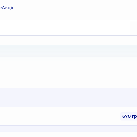
е
Акції
670 г