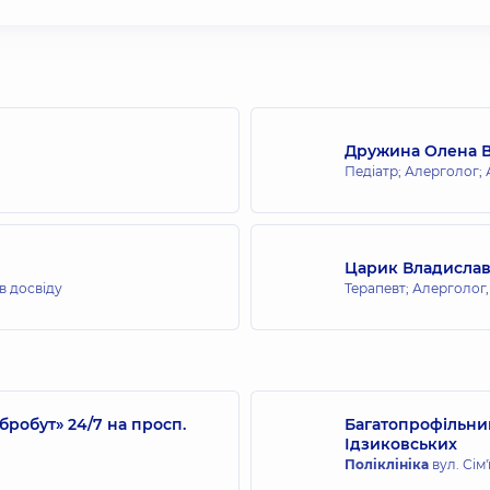
Дружина Олена 
Педіатр; Алерголог;
Царик Владислав
ів досвіду
Терапевт; Алерголог
робут» 24/7 на просп.
Багатопрофільний
Ідзиковських
Поліклініка
вул. Сім'