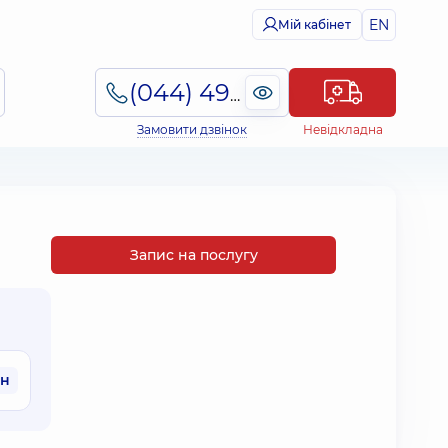
EN
Мій кабінет
(044) 495-2-888
Замовити дзвінок
Невідкладна
Запис на послугу
рн