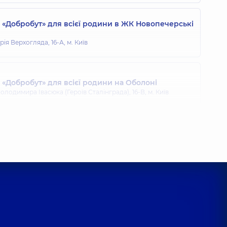
«Добробут» для всієї родини в ЖК Новопечерські
ія Верхогляда, 16-А, м. Київ
«Добробут» для всієї родини на Оболоні
олодимира Івасюка (Героїв Сталінграда), 16-В, м. Київ
«Добробут» для всієї родини на Позняках
гоманова, 21-А, м. Київ