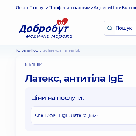
Лікарі
Послуги
Профільні напрями
Адреси
Ціни
Більш
Головна
Послуги
Латекс, антитіла IgE
8 клінік
Латекс, антитіла IgE
Ціни на послуги:
Специфічні IgE, Латекс (k82)