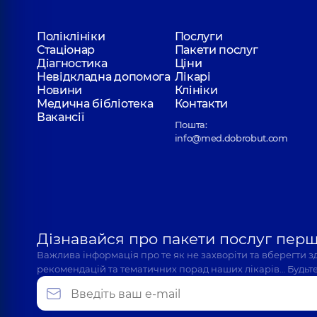
Поліклініки
Послуги
Стаціонар
Пакети послуг
Діагностика
Ціни
Невідкладна допомога
Лікарі
Новини
Клініки
Медична бібліотека
Контакти
Вакансії
Пошта:
info@med.dobrobut.com
Дізнавайся про пакети послуг пер
Важлива інформація про те як не захворіти та вберегти 
рекомендацій та тематичних порад наших лікарів… Будьте