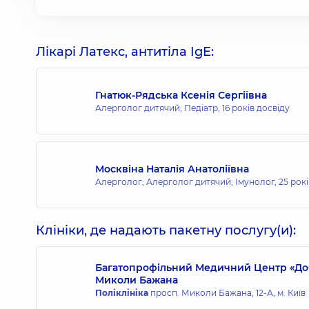
Лікарі Латекс, антитіла IgE:
Гнатюк-Рядська Ксенія Сергіївна
Алерголог дитячий; Педіатр,
16 років досвіду
Москвіна Наталія Анатоліївна
Алерголог; Алерголог дитячий; Імунолог,
25 рок
Клініки, де надають пакетну послугу(и):
Багатопрофільний Медичний Центр «Доб
Миколи Бажана
Поліклініка
просп. Миколи Бажана, 12-А, м. Київ