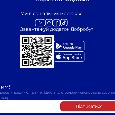
Ми в соціальних мережах:
Завантажуй додаток Добробут:
шим!
здоров`я ваших близьких. Цикл підготовлених експертами сезонн
 здорові!
Підписатися