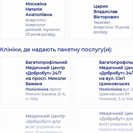
Москвіна
Царик
Наталія
Владислав
Анатоліївна
Вікторович
Алерголог;
Терапевт;
Алерголог
Алерголог,
15 років
дитячий; Імунолог,
досвіду
25 років досвіду
Клініки, де надають пакетну послугу(и):
Багатопрофільний
Багатопрофіл
Медичний Центр
Медичний Цен
«Добробут» 24/7
«Добробут» 24/
на просп. Миколи
на вул. Сім’ї
Бажана
Ідзиковських
Поліклініка
просп.
Поліклініка
вул. С
Миколи Бажана, 12-А,
Ідзиковських (М.
м. Київ
Мишина), 3, м. Киї
Медичний Цен
Медичний Центр
«Добробут» дл
«Добробут» для
всієї родини в
всієї родини на
Новопечерські
вул. Коновальця