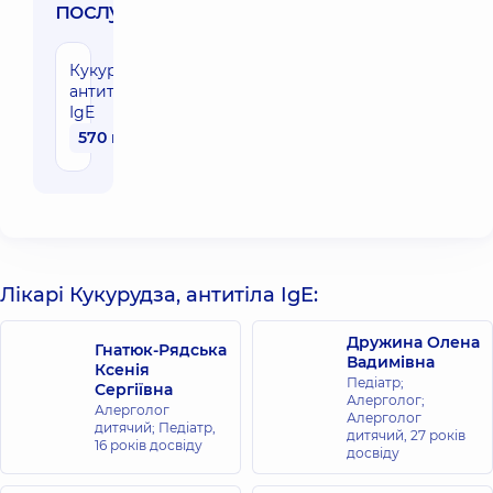
послуги:
Кукурудза,
антитіла
IgE
570 грн
Лікарі Кукурудза, антитіла IgE:
Дружина Олена
Гнатюк-Рядська
Вадимівна
Ксенія
Педіатр;
Сергіївна
Алерголог;
Алерголог
Алерголог
дитячий; Педіатр,
дитячий,
27 років
16 років досвіду
досвіду