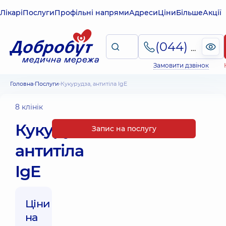
Лікарі
Послуги
Профільні напрями
Адреси
Ціни
Більше
Акції
(044) 495-2-888
Замовити дзвінок
Головна
Послуги
Кукурудза, антитіла IgE
8 клінік
Кукурудза,
Запис на послугу
антитіла
IgE
Ціни
на