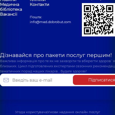
Медична
Контакти
бібліотека
Вакансії
Пошта:
info@med.dobrobut.com
Дізнавайся про пакети послуг першим!
Важлива інформація про те як не захворіти та вберегти здоров`
близьких. Цикл підготовлених експертами сезонних рекомендаці
тематичних порад наших лікарів… Будьте здорові!
Підписатис
Угода користувача
Умови надання онлайн послуг