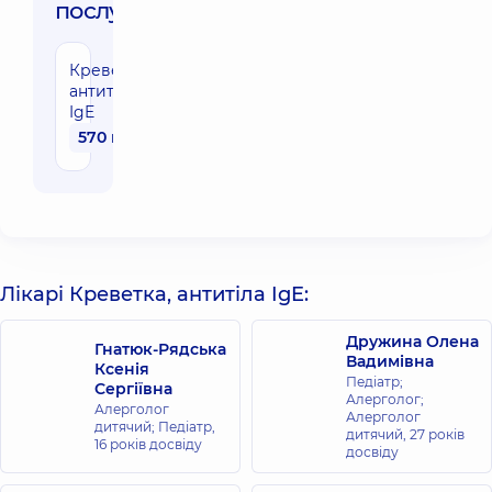
послуги:
Креветка,
антитіла
IgE
570 грн
Лікарі Креветка, антитіла IgE:
Дружина Олена
Гнатюк-Рядська
Вадимівна
Ксенія
Педіатр;
Сергіївна
Алерголог;
Алерголог
Алерголог
дитячий; Педіатр,
дитячий,
27 років
16 років досвіду
досвіду