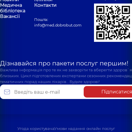
Медична
Контакти
бібліотека
Вакансії
Пошта:
info@med.dobrobut.com
Дізнавайся про пакети послуг першим!
Важлива інформація про те як не захворіти та вберегти здоров`
близьких. Цикл підготовлених експертами сезонних рекомендаці
тематичних порад наших лікарів… Будьте здорові!
Підписатис
Угода користувача
Умови надання онлайн послуг