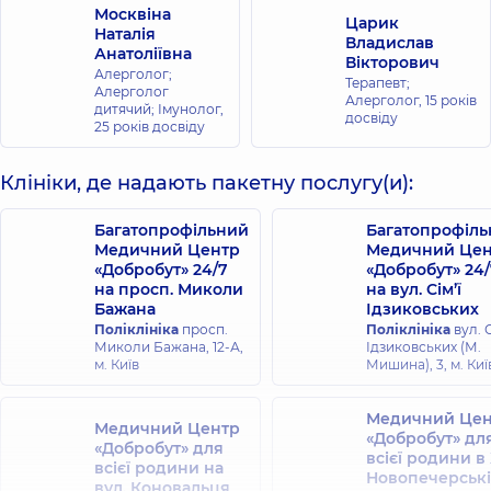
Москвіна
Царик
Наталія
Владислав
Анатоліївна
Вікторович
Алерголог;
Терапевт;
Алерголог
Алерголог,
15 років
дитячий; Імунолог,
досвіду
25 років досвіду
Клініки, де надають пакетну послугу(и):
Багатопрофільний
Багатопрофіл
Медичний Центр
Медичний Цен
«Добробут» 24/7
«Добробут» 24/
на просп. Миколи
на вул. Сім’ї
Бажана
Ідзиковських
Поліклініка
просп.
Поліклініка
вул. С
Миколи Бажана, 12-А,
Ідзиковських (М.
м. Київ
Мишина), 3, м. Киї
Медичний Цен
Медичний Центр
«Добробут» дл
«Добробут» для
всієї родини в
всієї родини на
Новопечерські
вул. Коновальця