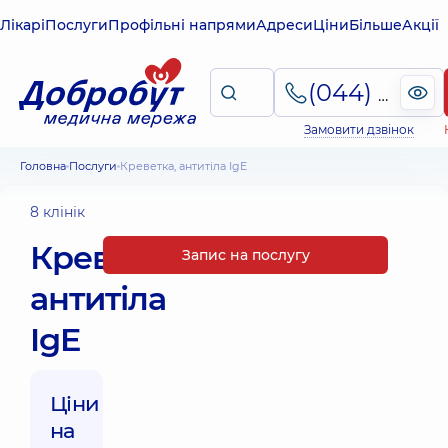
Лікарі
Послуги
Профільні напрями
Адреси
Ціни
Більше
Акції
(044) 495-2-888
Замовити дзвінок
Головна
Послуги
Креветка, антитіла IgE
8 клінік
Креветка,
Запис на послугу
антитіла
IgE
Ціни
на