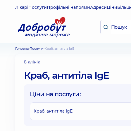
Лікарі
Послуги
Профільні напрями
Адреси
Ціни
Більш
Головна
Послуги
Краб, антитіла IgE
8 клінік
Краб, антитіла IgE
Ціни на послуги:
Краб, антитіла IgE