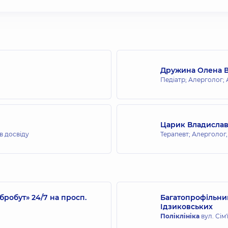
Дружина Олена 
Педіатр; Алерголог;
Царик Владислав
ів досвіду
Терапевт; Алерголог
робут» 24/7 на просп.
Багатопрофільний
Ідзиковських
Поліклініка
вул. Сім'