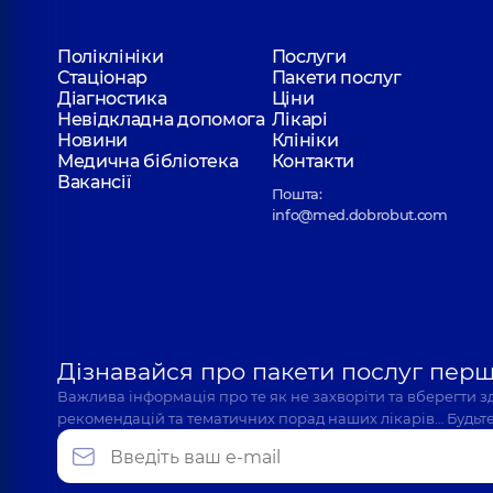
Поліклініки
Послуги
Стаціонар
Пакети послуг
Діагностика
Ціни
Невідкладна допомога
Лікарі
Новини
Клініки
Медична бібліотека
Контакти
Вакансії
Пошта:
info@med.dobrobut.com
Дізнавайся про пакети послуг пер
Важлива інформація про те як не захворіти та вберегти 
рекомендацій та тематичних порад наших лікарів… Будьте