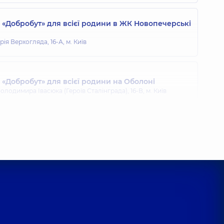
«Добробут» для всієї родини в ЖК Новопечерські
ія Верхогляда, 16-А, м. Київ
«Добробут» для всієї родини на Оболоні
олодимира Івасюка (Героїв Сталінграда), 16-В, м. Київ
«Добробут» для всієї родини на Позняках
гоманова, 21-А, м. Київ