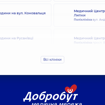
Медичний Центр 
одини на вул. Коновальця
Липки
Поліклініка
вул. Андр
одини на Русанівці
Медичний Центр 
Поліклініка
просп. В
Всі клініки
родини на Святошині
Медичний Центр 
Поліклініка
вул. Дра