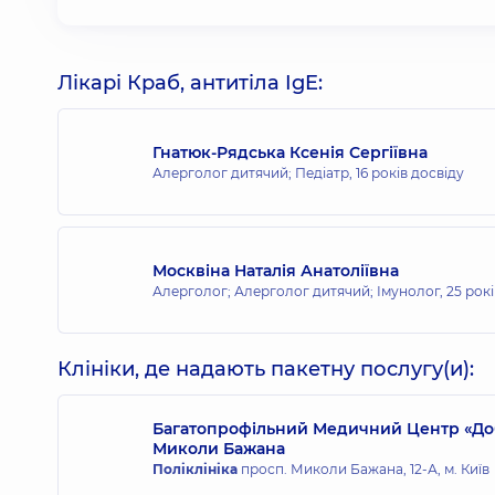
Лікарі Краб, антитіла IgE:
Гнатюк-Рядська Ксенія Сергіївна
Алерголог дитячий; Педіатр,
16 років досвіду
Москвіна Наталія Анатоліївна
Алерголог; Алерголог дитячий; Імунолог,
25 рок
Клініки, де надають пакетну послугу(и):
Багатопрофільний Медичний Центр «Доб
Миколи Бажана
Поліклініка
просп. Миколи Бажана, 12-А, м. Київ