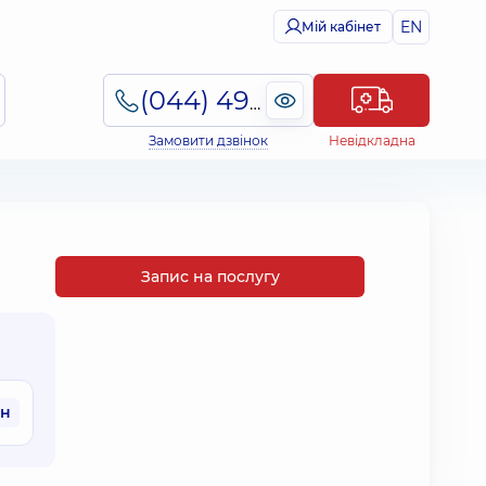
EN
Мій кабінет
(044) 495-2-888
Замовити дзвінок
Невідкладна
Запис на послугу
рн