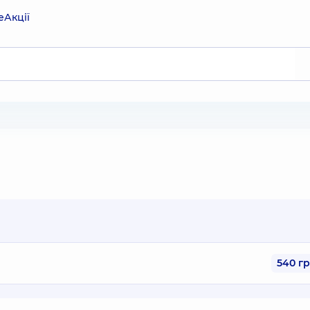
е
Акції
540 г