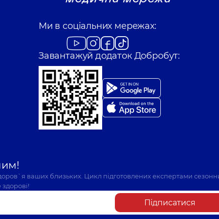
Ми в соціальних мережах:
Завантажуй додаток Добробут:
шим!
здоров`я ваших близьких. Цикл підготовлених експертами сезонн
 здорові!
Підписатися