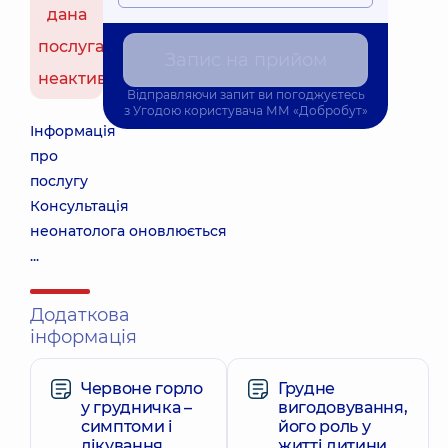
дана
послуга
Запис на прийом
неактивна
Відправляючи запит ви погоджуєтесь
з
Угодою користувача
ММ «Добробут»
Інформація
про
послугу
Консультація
неонатолога оновлюється
...
Додаткова
інформація
Червоне горло
Грудне
у грудничка –
вигодовування,
симптоми і
його роль у
лікування
житті дитини