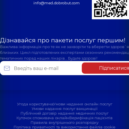
info@med.dobrobut.com
Дізнавайся про пакети послуг першим!
Важлива інформація про те як не захворіти та вберегти здоров`
близьких. Цикл підготовлених експертами сезонних рекомендаці
тематичних порад наших лікарів… Будьте здорові!
Підписатис
Угода користувача
Умови надання онлайн послуг
Умови надання послуг вакцинації
Публічний договір надання медичних послуг
Куточок споживача онлайн
Верифікація пацієнтів
Правила внутрішнього розпорядку
Політика приватності та використання файлів cookie