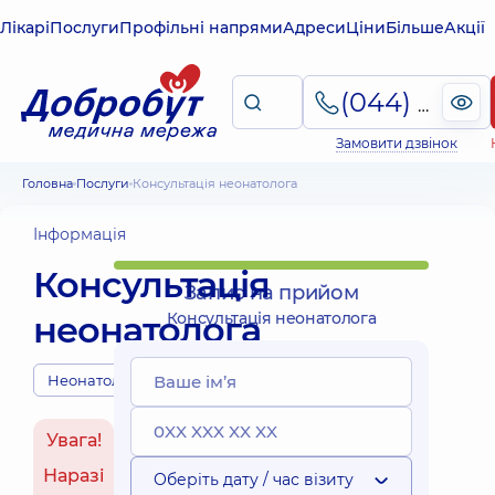
Лікарі
Послуги
Профільні напрями
Адреси
Ціни
Більше
Акції
(044) 495-2-888
Замовити дзвінок
Головна
Послуги
Консультація неонатолога
Інформація
Консультація
Запис на прийом
неонатолога
Консультація неонатолога
Неонатологи
Увага!
Наразі
Оберіть дату / час візиту