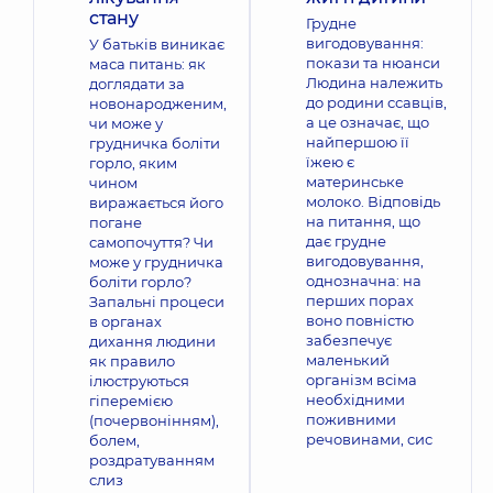
стану
Грудне
вигодовування:
У батьків виникає
покази та нюанси
маса питань: як
Людина належить
доглядати за
до родини ссавців,
новонародженим,
а це означає, що
чи може у
найпершою її
грудничка боліти
їжею є
горло, яким
материнське
чином
молоко. Відповідь
виражається його
на питання, що
погане
дає грудне
самопочуття? Чи
вигодовування,
може у грудничка
однозначна: на
боліти горло?
перших порах
Запальні процеси
воно повністю
в органах
забезпечує
дихання людини
маленький
як правило
організм всіма
ілюструються
необхідними
гіперемією
поживними
(почервонінням),
речовинами, сис
болем,
роздратуванням
слиз