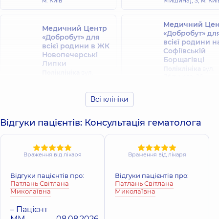
м. Київ
Мишина), 3, м. Киї
Медичний Цен
Медичний Центр
«Добробут» дл
«Добробут» для
всієї родини н
всієї родини в ЖК
Софіївській
Новопечерські
Борщагівці
Липки
Поліклініка
вул.
Поліклініка
вул.
Яблунева, 26,
Андрія Верхогляда,
Софіївська
16-А, м. Київ
Борщагівка
Всі клініки
Медичний Центр
Відгуки пацієнтів: Консультація гематолога
«Добробут» для
всієї родини на
Позняках
Поліклініка
вул.
Враження від лікаря
Враження від лікаря
Драгоманова, 21-А, м.
Київ
Відгуки пацієнтів про:
Відгуки пацієнтів про:
Патлань Світлана
Патлань Світлана
Миколаївна
Миколаївна
– Пацієнт
ММ
08.08.2026