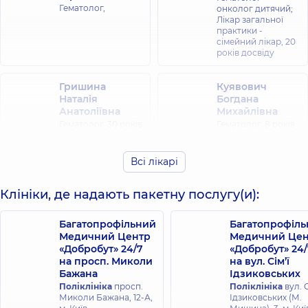
Гематолог,
онколог дитячий;
Лікар загальної
практики -
сімейний лікар,
20
років досвіду
Гришина
Куявович
Наталія
Богдана
Анатоліївна
Михайлівна
Гематолог,
30 років
Гематолог,
8 років
досвіду
досвіду
Всі лікарі
Святенко Ольга
Валеріївна
Клініки, де надають пакетну послугу(и):
Гематолог,
9 років
досвіду
Багатопрофільний
Багатопрофіл
Медичний Центр
Медичний Цен
«Добробут» 24/7
«Добробут» 24/
на просп. Миколи
на вул. Сім’ї
Бажана
Ідзиковських
Поліклініка
просп.
Поліклініка
вул. С
Миколи Бажана, 12-А,
Ідзиковських (М.