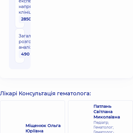
експерта
напрямку в
клініці
2850 грн
Загальний
розгорнутий
аналіз крові
490 грн
Лікарі Консультація гематолога:
Патлань
Світлана
Миколаївна
Педіатр;
Міщенюк Ольга
Гематолог;
Юріївна
Гематолог-