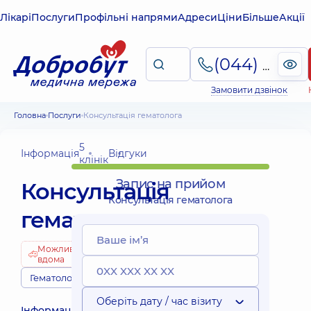
Лікарі
Послуги
Профільні напрями
Адреси
Ціни
Більше
Акції
(044) 495-2-888
Замовити дзвінок
Головна
Послуги
Консультація гематолога
5
Інформація
Відгуки
клінік
Запис на прийом
Консультація
Консультація гематолога
гематолога
Можливо
вдома
Гематологи
Оберіть дату / час візиту
Інформація