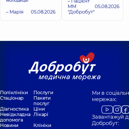
молодець!
– Пацієнт
ММ
05.08.2026
– Марія
05.08.2026
"Добробут"
Поліклініки
Послуги
Ми в соціаль
Стаціонар
Пакети
мережах:
послуг
Діагностика
Ціни
Невідкладна
Лікарі
Завантажуй д
допомога
Добробут:
Новини
Клініки