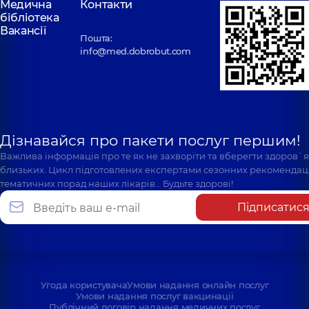
Медична
Контакти
бібліотека
Вакансії
Пошта:
info@med.dobrobut.com
Дізнавайся про пакети послуг першим!
Важлива інформація про те як не захворіти та вберегти здоров`
близьких. Цикл підготовлених експертами сезонних рекомендаці
тематичних порад наших лікарів… Будьте здорові!
Підписатис
Угода користувача
Умови надання онлайн послуг
Умови надання послуг вакцинації
Публічний договір надання медичних послуг