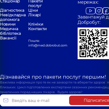
Стаціонар
Пакети
мережах:
послуг
Діагностика
Ціни
Невідкладна
Лікарі
Завантажуй д
допомога
Добробут:
Новини
Клініки
Медична
Контакти
бібліотека
Вакансії
Пошта:
info@med.dobrobut.com
Дізнавайся про пакети послуг першим!
Важлива інформація про те як не захворіти та вберегти здоров`
близьких. Цикл підготовлених експертами сезонних рекомендаці
тематичних порад наших лікарів… Будьте здорові!
Підписатис