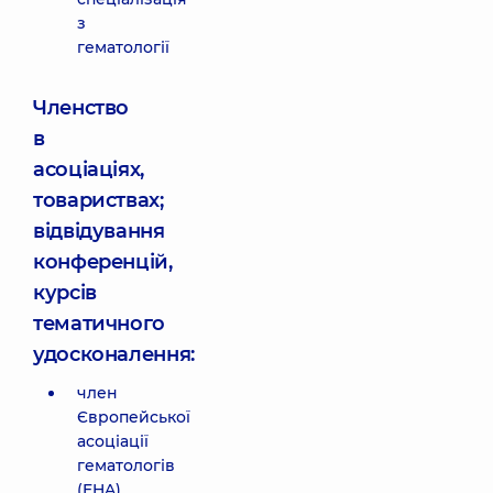
з
гематології
Членство
в
асоціаціях,
товариствах;
відвідування
конференцій,
курсів
тематичного
удосконалення:
член
Європейської
асоціації
гематологів
(EHA).