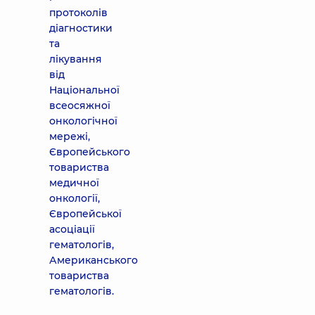
протоколів
діагностики
та
лікування
від
Національної
всеосяжної
онкологічної
мережі,
Європейського
товариства
медичної
онкології,
Європейської
асоціації
гематологів,
Американського
товариства
гематологів.