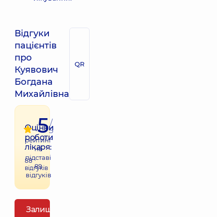
Відгуки
пацієнтів
про
QR
Куявович
Богдана
Михайлівна
5
/
Оцінки
5
роботи
рейтинг
лікаря:
на
підставі
88
89
відгуків
відгуків
Залишити відгук