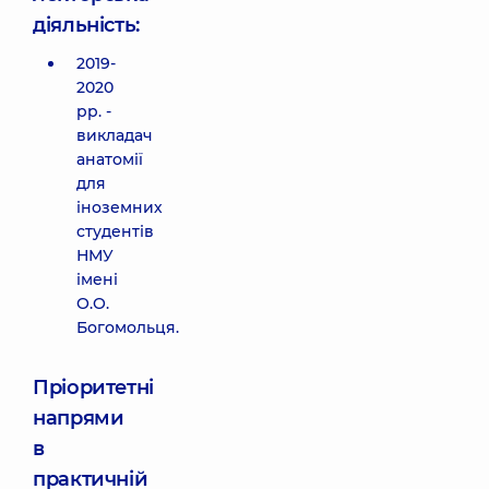
діяльність:
2019-
2020
рр. -
викладач
анатомії
для
іноземних
студентів
НМУ
імені
О.О.
Богомольця.
Пріоритетні
напрями
в
практичній