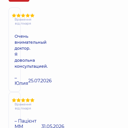
Враження
від лікаря
Очень
внимательный
доктор.
Я
довольна
консультацией.
–
25.07.2026
Юлия
Враження
від лікаря
– Пацієнт
ММ
31.05.2026