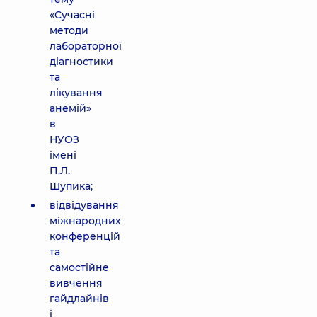
«Сучасні
методи
лабораторної
діагностики
та
лікування
анемій»
в
НУОЗ
імені
П.Л.
Шупика;
відвідування
міжнародних
конференцій
та
самостійне
вивчення
гайдлайнів
і