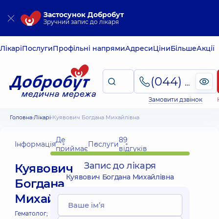
Застосунок Добробут
Зручний запис до лікаря
Лікарі
Послуги
Профільні напрями
Адреси
Ціни
Більше
Акції
(044) 495-2-888
Замовити дзвінок
Головна
Лікарі
Куявович Богдана Михайлівна
Де
89
Інформація
Послуги
приймає
відгуків
Запис до лікаря
Куявович
Куявович Богдана Михайлівна
Богдана
Михайлівна
Гематолог;