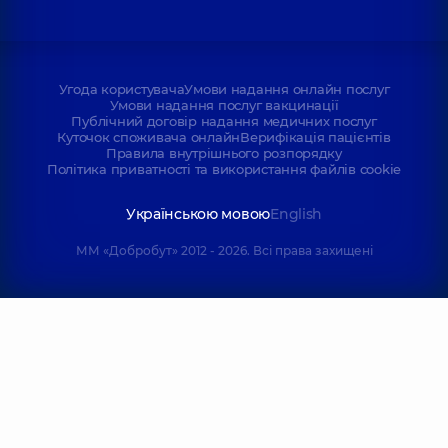
Угода користувача
Умови надання онлайн послуг
Умови надання послуг вакцинації
Публічний договір надання медичних послуг
Куточок споживача онлайн
Верифікація пацієнтів
Правила внутрішнього розпорядку
Політика приватності та використання файлів cookie
Українською мовою
English
ММ «Добробут» 2012 - 2026. Всі права захищені