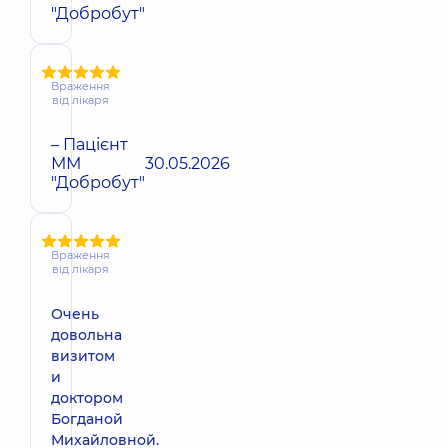
"Добробут"
Враження
від лікаря
– Пацієнт
ММ
30.05.2026
"Добробут"
Враження
від лікаря
Очень
довольна
визитом
и
доктором
Богданой
Михайловной.