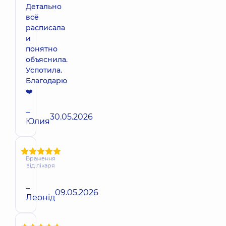
Детально
всё
расписала
и
понятно
объяснила.
Успотила.
Благодарю
❤️
–
30.05.2026
Юлия
Враження
від лікаря
–
09.05.2026
Леонід