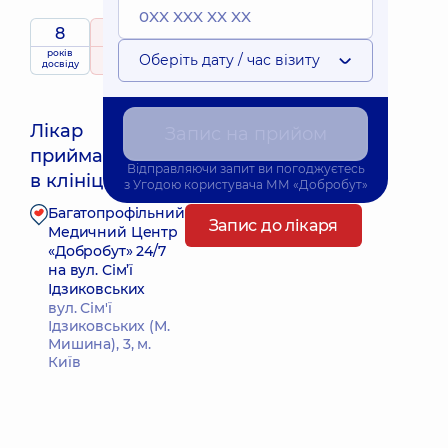
8
5
/ 5
років
рейтинг
на підставі
Оберіть дату / час візиту
досвіду
89 відгуків
Лікар
Запис на прийом
приймає
Найближчий час прийому: 15.08.2026 11:30
Відправляючи запит ви погоджуєтесь
в клініці
з
Угодою користувача
ММ «Добробут»
Багатопрофільний
Запис до лікаря
Медичний Центр
«Добробут» 24/7
на вул. Сім’ї
Ідзиковських
вул. Сім'ї
Ідзиковських (М.
Мишина), 3, м.
Київ