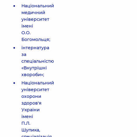
Національний
медичний
університет
імені
О.О.
Богомольця;
інтернатура
за
спеціальністю
«Внутрішні
хвороби»;
Національний
університет
охорони
здоров'я
України
імені
П.Л.
Шупика,
спеціалізація