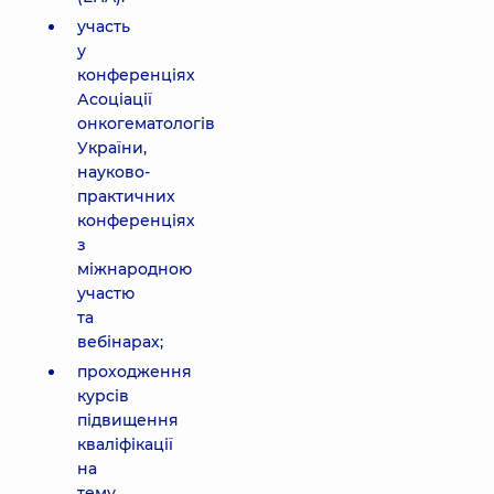
участь
у
конференціях
Асоціації
онкогематологів
України,
науково-
практичних
конференціях
з
міжнародною
участю
та
вебінарах;
проходження
курсів
підвищення
кваліфікації
на
тему