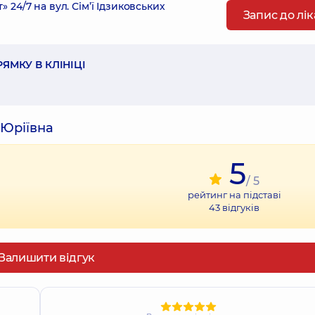
4/7 на вул. Сім’ї Ідзиковських
Запис до лі
ЯМКУ В КЛІНІЦІ
 Юріївна
5
/ 5
рейтинг на підставі
43
відгуків
Залишити відгук