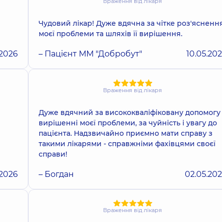
Враження від лікаря
Чудовий лікар! Дуже вдячна за чітке роз'ясненн
моєї проблеми та шляхів її вирішення.
.2026
– Пацієнт ММ "Добробут"
10.05.20
Враження від лікаря
Дуже вдячний за висококваліфіковану допомогу
вирішенні моєї проблеми, за чуйність і увагу до
пацієнта. Надзвичайно приємно мати справу з
такими лікарями - справжніми фахівцями своєї
справи!
.2026
– Богдан
02.05.20
Враження від лікаря