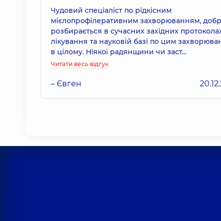
Чудовий спеціаліст по рідкісним
мієлопрофілеративним захворюванням, доб
розбирається в сучасних західних протокола
лікування та науковій базі по цим захворюв
в цілому. Ніякої радянщини чи заст...
Читати весь відгук
– Євген
20.12