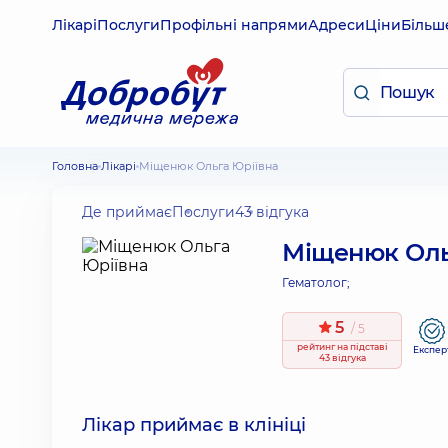
Лікарі
Послуги
Профільні напрями
Адреси
Ціни
Більш
Головна
Лікарі
Міщенюк Ольга Юріївна
Де приймає
Послуги
43 відгука
Міщенюк Оль
Гематолог;
5
/ 5
рейтинг
на підставі
Експер
43 відгука
Лікар приймає в клініці