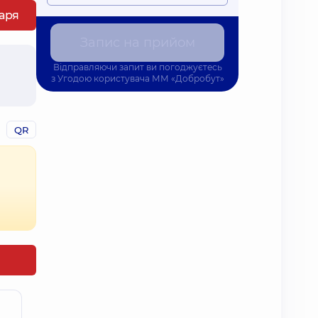
каря
Запис на прийом
Відправляючи запит ви погоджуєтесь
з
Угодою користувача
ММ «Добробут»
QR