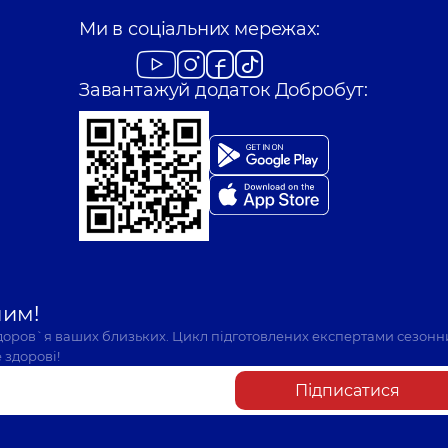
Ми в соціальних мережах:
Завантажуй додаток Добробут:
шим!
здоров`я ваших близьких. Цикл підготовлених експертами сезонн
 здорові!
Підписатися