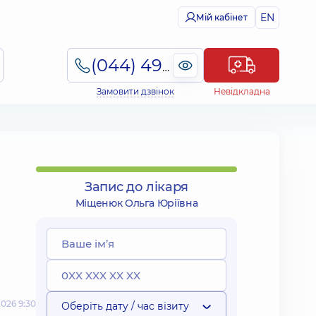
EN
Мій кабінет
(044) 495-2-888
Замовити дзвінок
Невідкладна
Запис до лікаря
Міщенюк Ольга Юріївна
026 9:30
Оберіть дату / час візиту