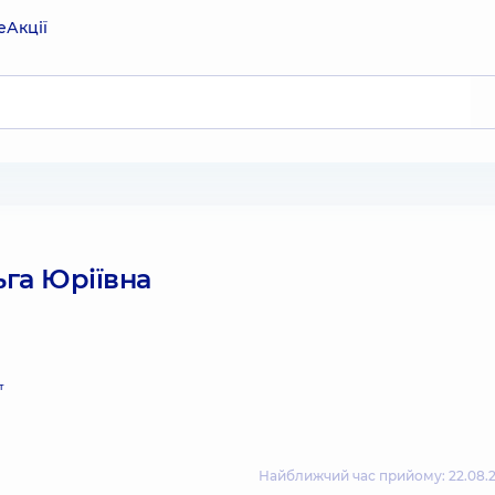
е
Акції
га Юріївна
т
Найближчий час прийому: 22.08.2