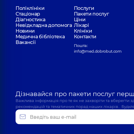
Поліклініки
Послуги
Стаціонар
Пакети послуг
Діагностика
Ціни
Невідкладна допомога
Лікарі
Новини
Клініки
Медична бібліотека
Контакти
Вакансії
Пошта:
info@med.dobrobut.com
Дізнавайся про пакети послуг пер
Важлива інформація про те як не захворіти та вберегти 
рекомендацій та тематичних порад наших лікарів… Будьте