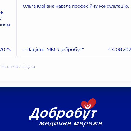
Ольга Юріівна надала професійну консультацію.
ре
х
анням
.2025
– Пацієнт ММ "Добробут"
04.08.20
Читати всі відгуки…