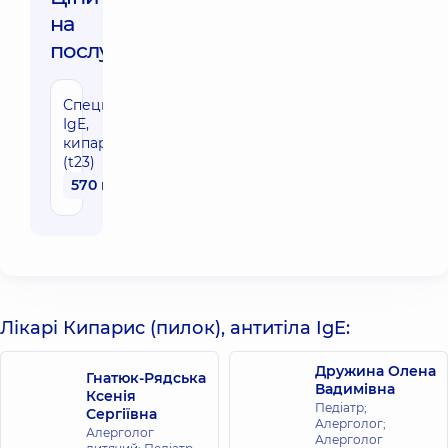
на
послуги:
Специфічні
IgE,
кипарис
(t23)
570 грн
Лікарі Кипарис (пилок), антитіла IgE:
Дружина Олена
Гнатюк-Рядська
Вадимівна
Ксенія
Педіатр;
Сергіївна
Алерголог;
Алерголог
Алерголог