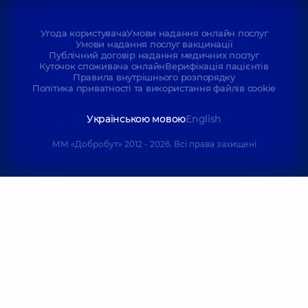
Угода користувача
Умови надання онлайн послуг
Умови надання послуг вакцинації
Публічний договір надання медичних послуг
Куточок споживача онлайн
Верифікація пацієнтів
Правила внутрішнього розпорядку
Політика приватності та використання файлів cookie
Українською мовою
English
ММ «Добробут» 2012 - 2026. Всі права захищені