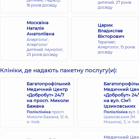
дитячий; Педіатр,
дитячий,
27 років
16 років досвіду
досвіду
Москвіна
Царик
Наталія
Владислав
Анатоліївна
Вікторович
Алерголог;
Терапевт;
Алерголог
Алерголог,
15 років
дитячий; Імунолог,
досвіду
25 років досвіду
Клініки, де надають пакетну послугу(и):
Багатопрофільний
Багатопрофіл
Медичний Центр
Медичний Цен
«Добробут» 24/7
«Добробут» 24/
на просп. Миколи
на вул. Сім’ї
Бажана
Ідзиковських
Поліклініка
просп.
Поліклініка
вул. С
Миколи Бажана, 12-А,
Ідзиковських (М.
м. Київ
Мишина), 3, м. Киї
Медичний Цен