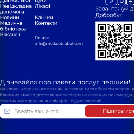
Діагностика
Ціни
Невідкладна
Лікарі
Завантажуй д
допомога
Добробут:
Новини
Клініки
Медична
Контакти
бібліотека
Вакансії
Пошта:
info@med.dobrobut.com
Дізнавайся про пакети послуг першим!
Важлива інформація про те як не захворіти та вберегти здоров`
близьких. Цикл підготовлених експертами сезонних рекомендаці
тематичних порад наших лікарів… Будьте здорові!
Підписатис