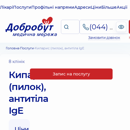
Лікарі
Послуги
Профільні напрями
Адреси
Ціни
Більше
Акції
(044) 495-2-888
Замовити дзвінок
Головна
Послуги
Кипарис (пилок), антитіла IgE
8 клінік
Кипарис
Запис на послугу
(пилок),
антитіла
IgE
Ціни