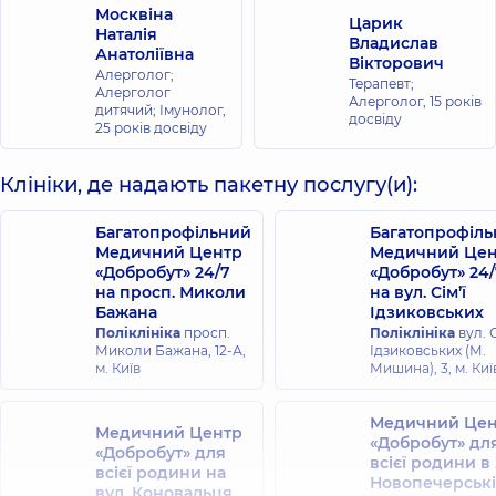
Москвіна
Царик
Наталія
Владислав
Анатоліївна
Вікторович
Алерголог;
Терапевт;
Алерголог
Алерголог,
15 років
дитячий; Імунолог,
досвіду
25 років досвіду
Клініки, де надають пакетну послугу(и):
Багатопрофільний
Багатопрофіл
Медичний Центр
Медичний Цен
«Добробут» 24/7
«Добробут» 24/
на просп. Миколи
на вул. Сім’ї
Бажана
Ідзиковських
Поліклініка
просп.
Поліклініка
вул. С
Миколи Бажана, 12-А,
Ідзиковських (М.
м. Київ
Мишина), 3, м. Киї
Медичний Цен
Медичний Центр
«Добробут» дл
«Добробут» для
всієї родини в
всієї родини на
Новопечерські
вул. Коновальця