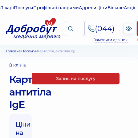
Лікарі
Послуги
Профільні напрями
Адреси
Ціни
Більше
Акції
(044) 495-2-888
Замовити дзвінок
Головна
Послуги
Картопля, антитіла IgE
8 клінік
Картопля,
Запис на послугу
антитіла
IgE
Ціни
на