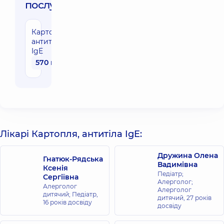
послуги:
Картопля,
антитіла
IgE
570 грн
Лікарі Картопля, антитіла IgE:
Дружина Олена
Гнатюк-Рядська
Вадимівна
Ксенія
Педіатр;
Сергіївна
Алерголог;
Алерголог
Алерголог
дитячий; Педіатр,
дитячий,
27 років
16 років досвіду
досвіду