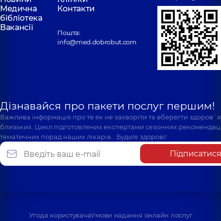
Медична
Контакти
бібліотека
Вакансії
Пошта:
info@med.dobrobut.com
Дізнавайся про пакети послуг першим!
Важлива інформація про те як не захворіти та вберегти здоров`
близьких. Цикл підготовлених експертами сезонних рекомендаці
тематичних порад наших лікарів… Будьте здорові!
Підписатис
Угода користувача
Умови надання онлайн послуг