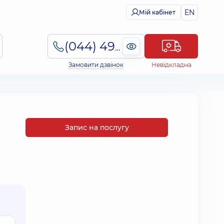
EN
Мій кабінет
(044) 495-2-888
Замовити дзвінок
Невідкладна
Запис на послугу