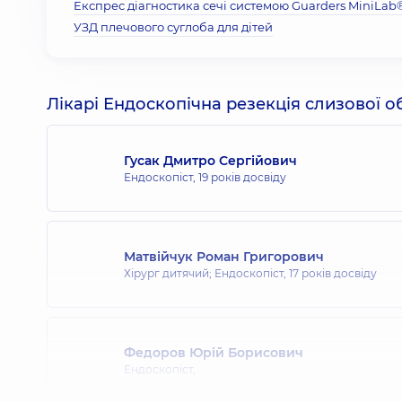
Експрес діагностика сечі системою Guarders MiniLab
УЗД плечового суглоба для дітей
Лікарі Ендоскопічна резекція слизової 
Гусак Дмитро Сергійович
Ендоскопіст,
19 років досвіду
Матвійчук Роман Григорович
Хірург дитячий; Ендоскопіст,
17 років досвіду
Федоров Юрій Борисович
Ендоскопіст,