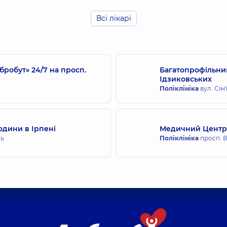
Всі лікарі
Островський Оле
свіду
Ендоскопіст,
14 років
робут» 24/7 на просп.
Багатопрофільний
Ідзиковських
Поліклініка
вул. Сім'
одини в Ірпені
Медичний Центр 
нь
Поліклініка
просп. В