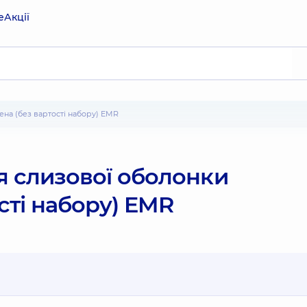
е
Акції
ена (без вартості набору) EMR
я слизової оболонки
сті набору) EMR