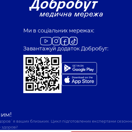
Ми в соціальних мережах:
Завантажуй додаток Добробут:
шим!
здоров`я ваших близьких. Цикл підготовлених експертами сезонн
 здорові!