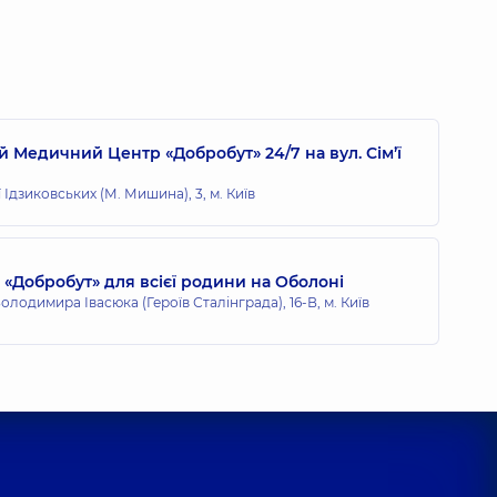
ксій Віталійович
 досвіду
 Медичний Центр «Добробут» 24/7 на вул. Сім’ї
ї Ідзиковських (М. Мишина), 3, м. Київ
«Добробут» для всієї родини на Оболоні
олодимира Івасюка (Героїв Сталінграда), 16-В, м. Київ