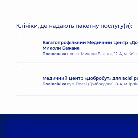
Михальнюк Богдан Вікторович
Хірург; Ендоскопіст; Хірург проктолог,
5 років до
Клініки, де надають пакетну послугу(и):
Багатопрофільний Медичний Центр «Доб
Миколи Бажана
Миляновська Анна Олегівна
Поліклініка
просп. Миколи Бажана, 12-А, м. Київ
Ендоскопіст,
16 років досвіду
Медичний Центр «Добробут» для всієї р
Поліклініка
вул. Поезії (Грибоєдова), 8-А, м. Ірпі