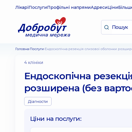
Лікарі
Послуги
Профільні напрями
Адреси
Ціни
Більш
Головна
Послуги
Ендоскопічна резекція слизової оболонки розшир
4 клініки
Ендоскопічна резекці
розширена (без варто
Діагности
Ціни на послуги: