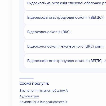
Ендоскопічна резекція слизової оболонки р
Відеоезофагогастродуоденоскопія (ВЕГДСк)
Відеоколоноскопія (ВКС)
Відеоколоноскопія експертного (ВКС) рівня
Відеоезофагогастродуоденоскопія (ВЕГДС) е
Схожі послуги:
Визначення імуноглобуліну А
Аудіометрія
Комплексна імпедансометрія