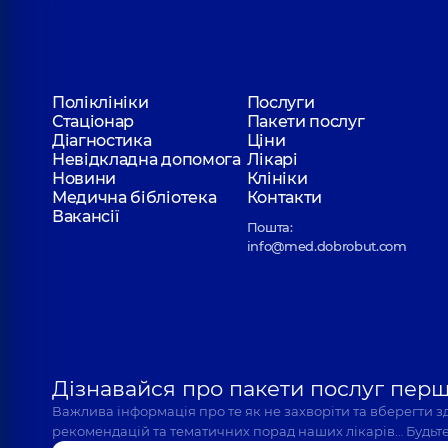
Поліклініки
Послуги
Стаціонар
Пакети послуг
Діагностика
Ціни
Невідкладна допомога
Лікарі
Новини
Клініки
Медична бібліотека
Контакти
Вакансії
Пошта:
info@med.dobrobut.com
Дізнавайся про пакети послуг пер
Важлива інформація про те як не захворіти та вберегти 
рекомендацій та тематичних порад наших лікарів… Будьте