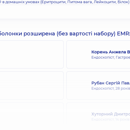
® в домашніх умовах (Еритроцити, Питома вага, Лейкоцити, Бiлок)
оболонки розширена (без вартості набору) EMR
Корень Анжела В
Ендоскопіст; Гастро
Рубан Сергій Па
Ендоскопіст,
28 рокі
Хуторний Дмитр
Ендоскопіст,
14 років