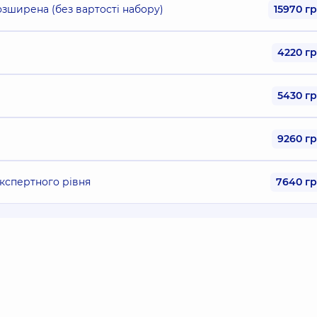
озширена (без вартості набору)
15970 г
4220 г
5430 г
9260 г
кспертного рівня
7640 г