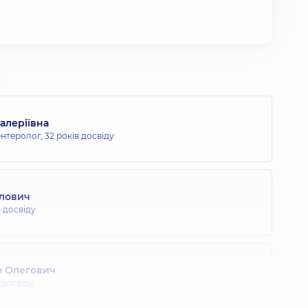
:
алеріївна
ентеролог,
32 років досвіду
влович
в досвіду
о Олегович
 досвіду