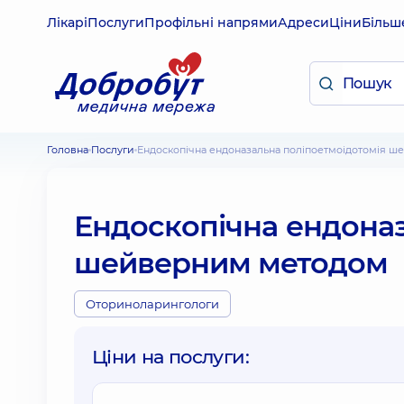
Лікарі
Послуги
Профільні напрями
Адреси
Ціни
Більш
Головна
Послуги
Ендоскопічна ендоназальна поліпоетмоідотомія 
Ендоскопічна ендоназ
шейверним методом
Оториноларингологи
Ціни на послуги: