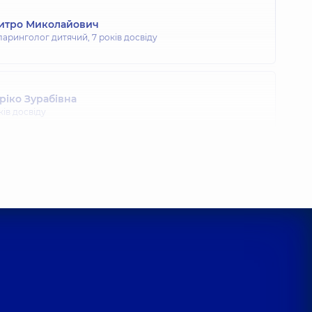
митро Миколайович
ларинголог дитячий,
7 років досвіду
ріко Зурабівна
оків досвіду
на Олександрівна
ларинголог дитячий,
5 років досвіду
Василівна
ларинголог дитячий,
18 років досвіду