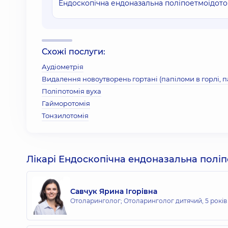
Ендоскопічна ендоназальна поліпоетмоідо
Схожі послуги:
Аудіометрія
Видалення новоутворень гортані (папіломи в горлі, 
Поліпотомія вуха
Гайморотомія
Тонзилотомія
Лікарі Ендоскопічна ендоназальна полі
Савчук Ярина Ігорівна
Отоларинголог; Отоларинголог дитячий,
5 років