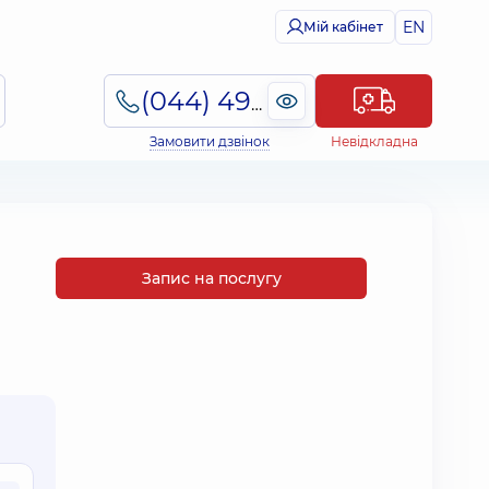
EN
Мій кабінет
(044) 495-2-888
Замовити дзвінок
Невідкладна
Запис на послугу