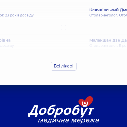
Клячківський Д
ог,
23 років досвіду
Отоларинголог; Ото
рівна
Малакшанідзе Да
 досвіду
Отоларинголог,
11 р
Всі лікарі
Любарець Ангелі
 досвіду
Отоларинголог; Ото
Коберник Ольга 
 досвіду
Отоларинголог; Ото