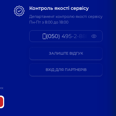
 Володимирович
Контроль якості сервісу
ларинголог дитячий,
4 років досвіду
Департамент контролю якості сервісу
Пн-Пт з 8:00 до 18:00
асилівна
(050) 495-2-888
ларинголог дитячий,
8 років досвіду
ЗАЛИШТЕ ВІДГУК
 Вургесаївна
ків досвіду
ВХІД ДЛЯ ПАРТНЕРІВ
их