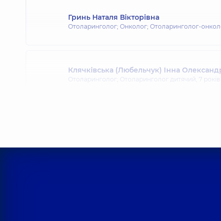
Гринь Наталя Вікторівна
Отоларинголог; Онколог; Отоларинголог-онкол
Клячківська (Любельчук) Інна Олександ
Отоларинголог; Отоларинголог дитячий,
7 років
Федорець Юлія Олексіївна
Отоларинголог; Отоларинголог дитячий,
7 років
Романків Святослав Іванович
Отоларинголог; Отоларинголог дитячий,
5 років