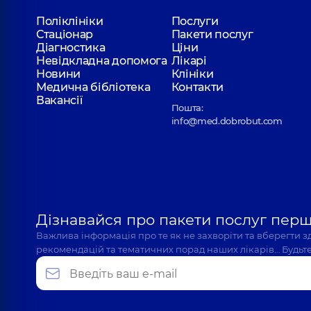
Олефіренко Надія Миколаївна
Поліклініки
Послуги
Отоларинголог; Отоларинголог дитячий,
5 років
Стаціонар
Пакети послуг
Діагностика
Ціни
Невідкладна допомога
Лікарі
Новини
Клініки
Будзин Анна Олександрівна
Медична бібліотека
Контакти
Отоларинголог; Отоларинголог дитячий,
5 років
Вакансії
Пошта:
info@med.dobrobut.com
Шепетько-Домбровська (Доні) Дарина О
Отоларинголог; Отоларинголог дитячий; Отола
досвіду
Дізнавайся про пакети послуг пер
Важлива інформація про те як не захворіти та вберегти 
рекомендацій та тематичних порад наших лікарів… Будьте