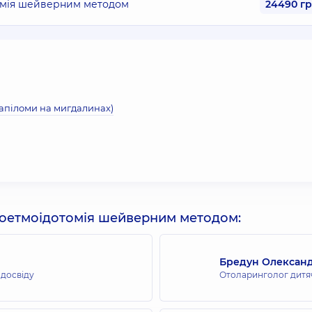
томія шейверним методом
24490 г
папіломи на мигдалинах)
поетмоідотомія шейверним методом:
Бредун Олексан
 досвіду
Отоларинголог дитя