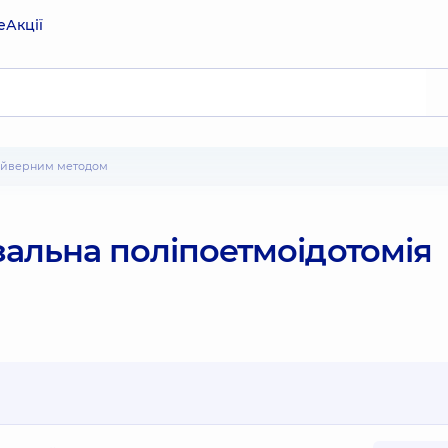
е
Акції
шейверним методом
альна поліпоетмоідотомія