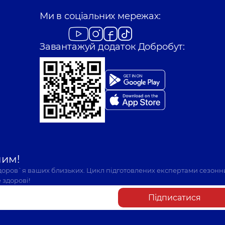
Ткаченко Віктор
Ми в соціальних мережах:
 досвіду
Отоларинголог; Ото
Завантажуй додаток Добробут:
Кулибаба Юлія В
 досвіду
Отоларинголог; Ото
лександрівна
Ассефа Анастасія
ринголог-онколог,
5 років
Отоларинголог,
2 ро
шим!
здоров`я ваших близьких. Цикл підготовлених експертами сезонн
 здорові!
Підписатися