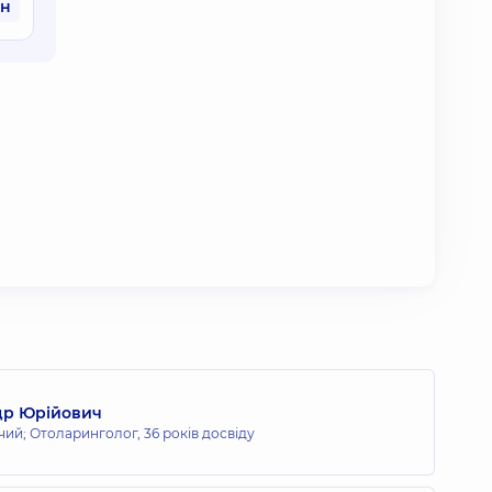
рн
др Юрійович
чий; Отоларинголог,
36 років досвіду