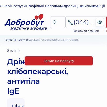
Лікарі
Послуги
Профільні напрями
Адреси
Ціни
Більше
Акції
(044) 495-2-888
Замовити дзвінок
Головна
Послуги
Дріжджі хлібопекарські, антитіла IgE
8 клінік
Дріжджі
Запис на послугу
хлібопекарські,
антитіла
IgE
Ціни