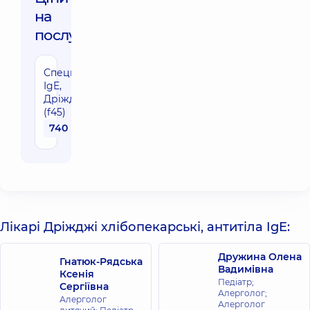
на
послуги:
Специфічні
IgE,
Дріжджі
(f45)
740 грн
Лікарі Дріжджі хлібопекарські, антитіла IgE:
Дружина Олена
Гнатюк-Рядська
Вадимівна
Ксенія
Педіатр;
Сергіївна
Алерголог;
Алерголог
Алерголог