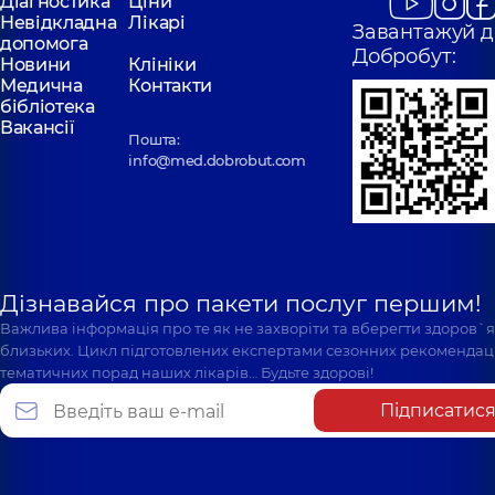
Діагностика
Ціни
Невідкладна
Лікарі
Завантажуй д
допомога
Добробут:
Новини
Клініки
Медична
Контакти
бібліотека
Вакансії
Пошта:
info@med.dobrobut.com
Дізнавайся про пакети послуг першим!
Важлива інформація про те як не захворіти та вберегти здоров`
близьких. Цикл підготовлених експертами сезонних рекомендаці
тематичних порад наших лікарів… Будьте здорові!
Підписатис