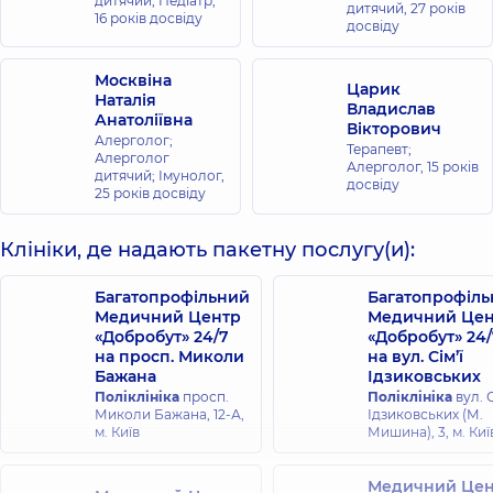
дитячий; Педіатр,
дитячий,
27 років
16 років досвіду
досвіду
Москвіна
Царик
Наталія
Владислав
Анатоліївна
Вікторович
Алерголог;
Терапевт;
Алерголог
Алерголог,
15 років
дитячий; Імунолог,
досвіду
25 років досвіду
Клініки, де надають пакетну послугу(и):
Багатопрофільний
Багатопрофіл
Медичний Центр
Медичний Цен
«Добробут» 24/7
«Добробут» 24/
на просп. Миколи
на вул. Сім’ї
Бажана
Ідзиковських
Поліклініка
просп.
Поліклініка
вул. С
Миколи Бажана, 12-А,
Ідзиковських (М.
м. Київ
Мишина), 3, м. Киї
Медичний Цен