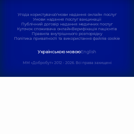
Угода користувача
Умови надання онлайн послуг
Умови надання послуг вакцинації
Публічний договір надання медичних послуг
Куточок споживача онлайн
Верифікація пацієнтів
Правила внутрішнього розпорядку
Політика приватності та використання файлів cookie
Українською мовою
English
ММ «Добробут» 2012 - 2026. Всі права захищені