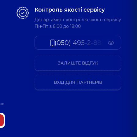
Василівна
Контроль якості сервісу
ларинголог дитячий,
18 років досвіду
Департамент контролю якості сервісу
Пн-Пт з 8:00 до 18:00
Сергіївна
(050) 495-2-888
ларинголог дитячий,
16 років досвіду
ЗАЛИШТЕ ВІДГУК
Владиславович
ларинголог дитячий,
4 років досвіду
ВХІД ДЛЯ ПАРТНЕРІВ
ксандрівна
их
ларинголог дитячий,
5 років досвіду
лександрівна