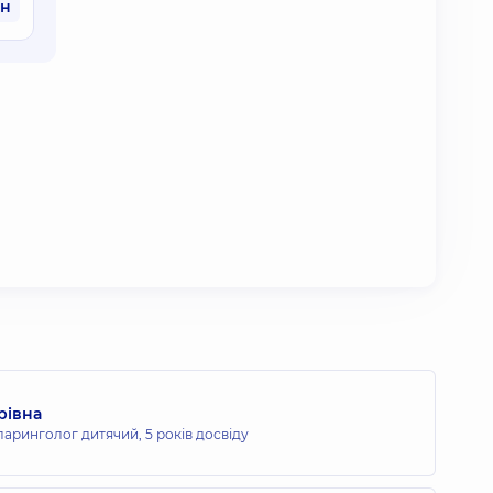
рн
рівна
ларинголог дитячий,
5 років досвіду