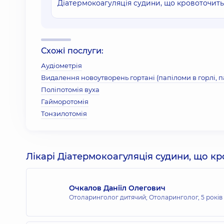
Діатермокоагуляція судини, що кровоточить
Схожі послуги:
Аудіометрія
Видалення новоутворень гортані (папіломи в горлі, 
Поліпотомія вуха
Гайморотомія
Тонзилотомія
Лікарі Діатермокоагуляція судини, що к
Очкалов Даніїл Олегович
Отоларинголог дитячий; Отоларинголог,
5 років