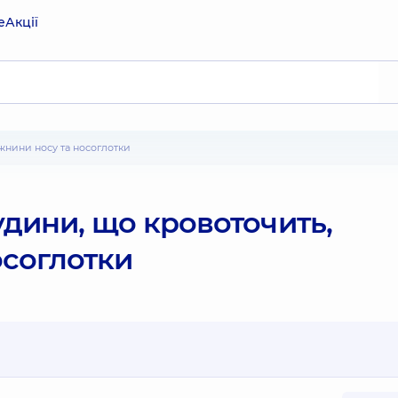
е
Акції
ожнини носу та носоглотки
удини, що кровоточить,
осоглотки