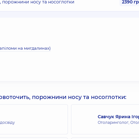
, порожнини носу та носоглотки
2390 г
папіломи на мигдалинах)
ровоточить, порожнини носу та носоглотки:
Савчук Ярина Іго
 досвіду
Отоларинголог; Ото