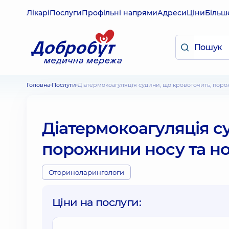
Лікарі
Послуги
Профільні напрями
Адреси
Ціни
Більш
Головна
Послуги
Діатермокоагуляція судини, що кровоточить, пор
Діатермокоагуляція с
порожнини носу та н
Оториноларингологи
Ціни на послуги: