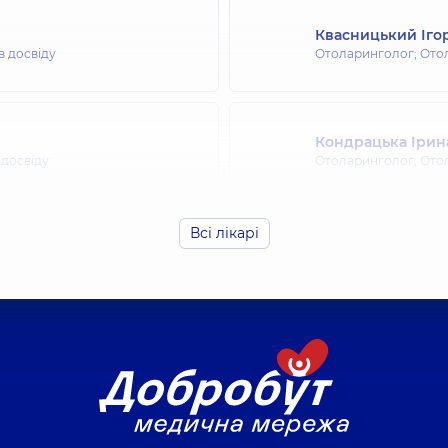
Квасницький Іго
в досвіду
Отоларинголог; Ото
Кондрацька Ірин
 досвіду
Отоларинголог; Ото
Всі лікарі
рівна
Федорець Юлія О
 досвіду
Отоларинголог; Ото
Любарець Ангелі
в досвіду
Отоларинголог; Ото