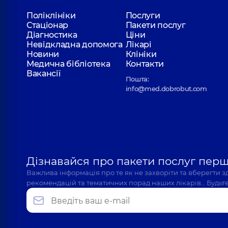
Романків Святослав Іванович
Поліклініки
Послуги
Отоларинголог; Отоларинголог дитячий,
5 років
Стаціонар
Пакети послуг
Діагностика
Ціни
Невідкладна допомога
Лікарі
Новини
Клініки
Олефіренко Надія Миколаївна
Медична бібліотека
Контакти
Отоларинголог; Отоларинголог дитячий,
5 років
Вакансії
Пошта:
info@med.dobrobut.com
Ткаченко Віктор Володимирович
Отоларинголог; Отоларинголог дитячий,
4 років
Дізнавайся про пакети послуг пер
Ярощук Володимир Васильович
Важлива інформація про те як не захворіти та вберегти 
Отоларинголог; Отоларинголог дитячий,
28 рокі
рекомендацій та тематичних порад наших лікарів… Будьте
Кулибаба Юлія Василівна