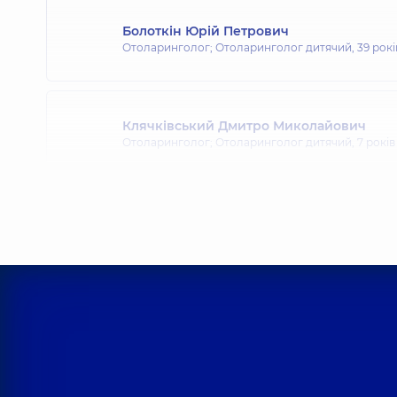
Болоткін Юрій Петрович
Отоларинголог; Отоларинголог дитячий,
39 рокі
Клячківський Дмитро Миколайович
Отоларинголог; Отоларинголог дитячий,
7 років
Клячківська (Любельчук) Інна Олександ
Отоларинголог; Отоларинголог дитячий,
7 років
Шуляк Максим Андрійович
Отоларинголог; Отоларинголог дитячий,
19 рокі