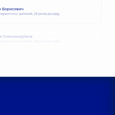
р Борисович
ларинголог дитячий,
29 років досвіду
а Олександрівна
ларинголог дитячий,
36 років досвіду
лексіївна
ларинголог дитячий,
7 років досвіду
на Олександрівна
ларинголог дитячий,
5 років досвіду