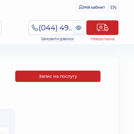
EN
Мій кабінет
(044) 495-2-888
Замовити дзвінок
Невідкладна
Запис на послугу