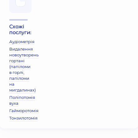
Схожі
послуги:
Аудіометрія
Видалення
новоутворень
гортані
(папіломи
в горлі,
папіломи
на
мигдалинах)
Поліпотомія
вуха
Гайморотомія
Тонзилотомія