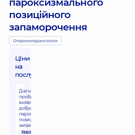
пароксизмального
позиційного
запаморочення
Оториноларингологи
Ціни
на
послуги:
Діагностичні
проби для
виявлення
доброякісного
пароксизмального
позиційного
запаморочення
1960 грн