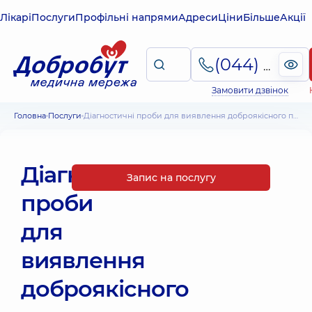
Лікарі
Послуги
Профільні напрями
Адреси
Ціни
Більше
Акції
(044) 495-2-888
Замовити дзвінок
Головна
Послуги
Діагностичні проби для виявлення доброякісного пароксизмального позиційного запаморочення
Діагностичні
Запис на послугу
проби
для
виявлення
доброякісного