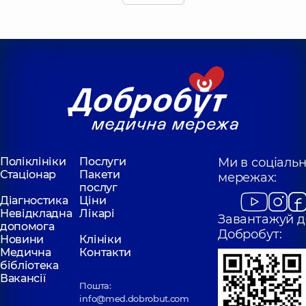
Іванович
Миколаївна
Отоларинголог;
Отоларинголог;
Отоларинголог
Отоларинголог
дитячий,
5 років
дитячий,
5 років
досвіду
досвіду
Гаєвський
Боднар Марія
Денис
Ярославівна
Михайлович
Невролог,
7 років
Невролог,
6 років
досвіду
досвіду
Поліклініки
Послуги
Ми в соціаль
Мала Катерина
Невхорошев
Стаціонар
Пакети
мережах:
Вікторівна
Євген
послуг
Отоларинголог;
Олександрович
Діагностика
Ціни
Отоларинголог
Невролог,
5 років
Невідкладна
Лікарі
дитячий,
5 років
Завантажуй д
досвіду
досвіду
допомога
Добробут:
Новини
Клініки
Медична
Контакти
Цимбал Дмитро
Орлова Ольга
бібліотека
Владиславович
Миколаївна
Вакансії
Отоларинголог;
Отоларинголог;
Пошта:
Отоларинголог
Отоларинголог
info@med.dobrobut.com
дитячий,
4 років
дитячий,
4 років