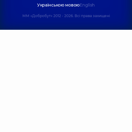
медицини (ФРМ);
Психіатр,
4 років
Українською мовою
English
Реабілітолог,
25
досвіду
років досвіду
ММ «Добробут» 2012 - 2026. Всі права захищені
Шепетько-
Домбровська
Андрощук
(Доні) Дарина
Катерина
Олександрівна
Володимирівна
Отоларинголог;
Отоларинголог;
Отоларинголог
Отоларинголог
дитячий;
дитячий,
12 років
Отоларинголог-
досвіду
онколог,
5 років
досвіду
Ліксунова
Фещенко Юлія
Марія Віталіївна
Валеріївна
Невролог,
4 років
Невролог,
27 років
досвіду
досвіду