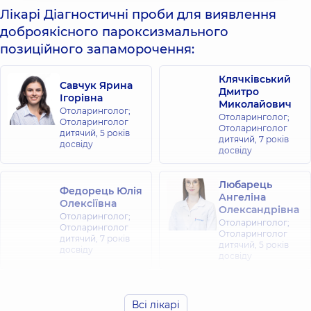
Лікарі Діагностичні проби для виявлення
доброякісного пароксизмального
позиційного запаморочення:
Клячківський
Савчук Ярина
Дмитро
Ігорівна
Миколайович
Отоларинголог;
Отоларинголог;
Отоларинголог
Отоларинголог
дитячий,
5 років
дитячий,
7 років
досвіду
досвіду
Любарець
Федорець Юлія
Ангеліна
Олексіївна
Олександрівна
Отоларинголог;
Отоларинголог;
Отоларинголог
Отоларинголог
дитячий,
7 років
дитячий,
5 років
досвіду
досвіду
Романків
Олефіренко
Святослав
Надія
Всі лікарі