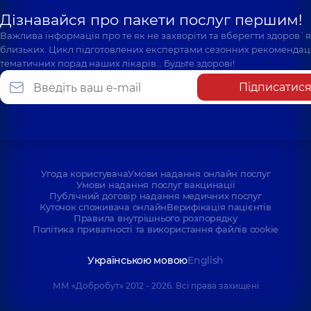
Дізнавайся про пакети послуг першим!
Важлива інформація про те як не захворіти та вберегти здоров`
близьких. Цикл підготовлених експертами сезонних рекомендаці
тематичних порад наших лікарів… Будьте здорові!
Підписатис
Угода користувача
Умови надання онлайн послуг
Умови надання послуг вакцинації
Публічний договір надання медичних послуг
Куточок споживача онлайн
Верифікація пацієнтів
Правила внутрішнього розпорядку
Політика приватності та використання файлів cookie
Українською мовою
English
ММ «Добробут» 2012 - 2026. Всі права захищені