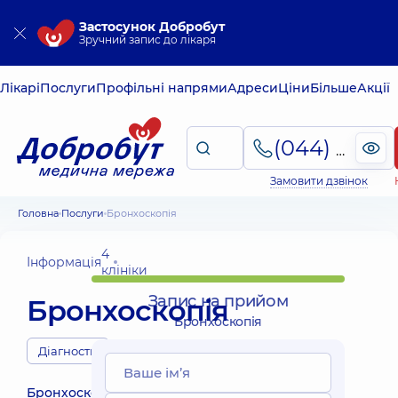
Застосунок Добробут
Зручний запис до лікаря
Лікарі
Послуги
Профільні напрями
Адреси
Ціни
Більше
Акції
(044) 495-2-888
Замовити дзвінок
Головна
Послуги
Бронхоскопія
4
Інформація
клініки
Запис на прийом
Бронхоскопія
Бронхоскопія
Діагности
Бронхоскопія