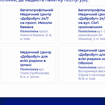
Клініки, де надають пакетну послугу(и):
Багатопрофільний
Багатопрофіл
Медичний Центр
Медичний Цен
«Добробут» 24/7
«Добробут» 24/
на просп. Миколи
на вул. Сім’ї
Бажана
Ідзиковських
Поліклініка
просп.
Поліклініка
вул. С
Миколи Бажана, 12-А,
Ідзиковських (М.
м. Київ
Мишина), 3, м. Киї
Медичний Цен
Медичний Центр
«Добробут» дл
«Добробут» для
всієї родини н
всієї родини в
Оболоні
Ірпені
Поліклініка
прос
Поліклініка
вул.
Володимира Івас
Поезії (Грибоєдова),
(Героїв Сталінград
8-А, м. Ірпінь
16-В, м. Київ