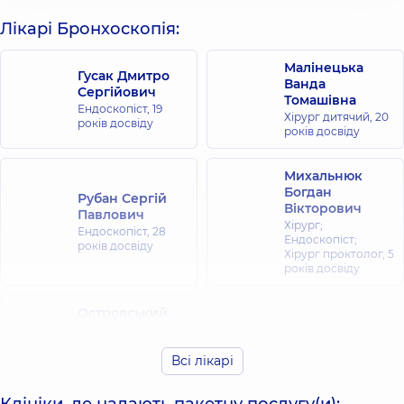
Лікарі Бронхоскопія:
Малінецька
Гусак Дмитро
Ванда
Сергійович
Томашівна
Ендоскопіст,
19
Хірург дитячий,
20
років досвіду
років досвіду
Михальнюк
Богдан
Рубан Сергій
Вікторович
Павлович
Хірург;
Ендоскопіст,
28
Ендоскопіст;
років досвіду
Хірург проктолог,
5
років досвіду
Островський
Олексій
Віталійович
Всі лікарі
Ендоскопіст,
14
років досвіду