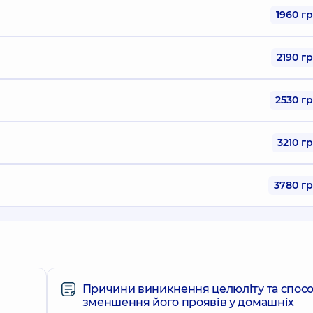
1960 г
2190 г
2530 г
3210 г
3780 г
Причини виникнення целюліту та спос
зменшення його проявів у домашніх