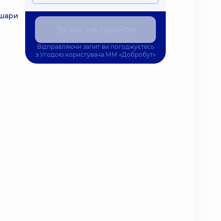
 шари
Запис на прийом
Відправляючи запит ви погоджуєтесь
з
Угодою користувача
ММ «Добробут»