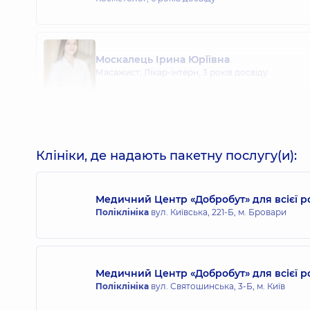
Москалець Ірина Юріївна
Масажист; Лікар-інтерн,
3 років досвіду
Клініки, де надають пакетну послугу(и):
Медичний Центр «Добробут» для всієї р
Поліклініка
вул. Київська, 221-Б, м. Бровари
Медичний Центр «Добробут» для всієї 
Поліклініка
вул. Святошинська, 3-Б, м. Київ