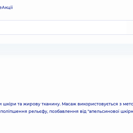
е
Акції
 шкіри та жирову тканину. Масаж використовується з мет
 поліпшення рельєфу, позбавлення від "апельсинової шкірк