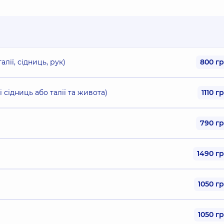
алії, сідниць, рук)
800 г
і сідниць або талії та живота)
1110 г
790 г
1490 г
1050 г
1050 г