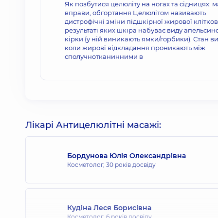
Як позбутися целюліту на ногах та сідницях: м
вправи, обгортання Целюлітом називають
дистрофічні зміни підшкірної жирової клітков
результаті яких шкіра набуває виду апельсин
кірки (у ній виникають ямки/горбики). Стан в
коли жирові відкладання проникають між
сполучнотканинними в
Лікарі Антицелюлітні масажі:
Бордунова Юлія Олександрівна
Косметолог,
30 років досвіду
Кудіна Леся Борисівна
Косметолог,
6 років досвіду