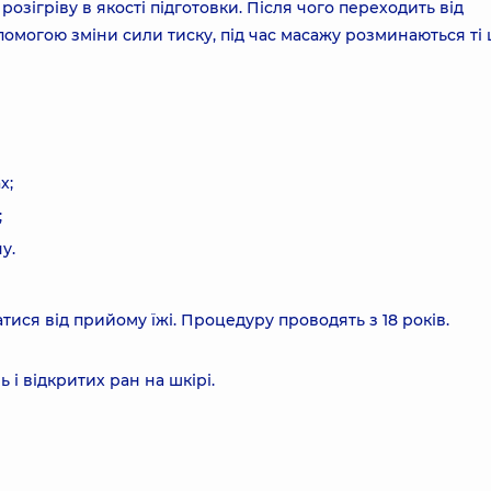
озігріву в якості підготовки. Після чого переходить від
помогою зміни сили тиску, під час масажу розминаються ті
х;
;
у.
ися від прийому їжі. Процедуру проводять з 18 років.
і відкритих ран на шкірі.