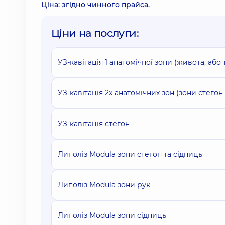
Ціна: згідно чинного прайса.
Ціни на послуги:
УЗ-кавітація 1 анатомічної зони (живота, або т
УЗ-кавітація 2х анатомічних зон (зони стегон 
УЗ-кавітація стегон
Липоліз Modula зони стегон та сідниць
Липоліз Modula зони рук
Липоліз Modula зони сідниць