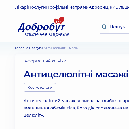
Лікарі
Послуги
Профільні напрями
Адреси
Ціни
Більш
Головна
Послуги
Антицелюлітні масажі
Інформація
4 клініки
Антицелюлітні масажі
Косметологи
Антицелюлітний масаж впливає на глибокі шари
зменшення об’ємів тіла, його дія спрямована на
целюліту.