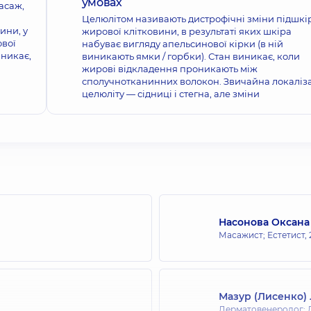
умовах
асаж,
Целюлітом називають дистрофічні зміни підшкі
ини, у
жирової клітковини, в результаті яких шкіра
ової
набуває вигляду апельсинової кірки (в ній
иникає,
виникають ямки / горбки). Стан виникає, коли
жирові відкладення проникають між
сполучнотканинних волокон. Звичайна локаліз
целюліту ― сідниці і стегна, але зміни
Насонова Оксана
Масажист; Естетист,
Мазур (Лисенко) Л
Дерматовенеролог; 