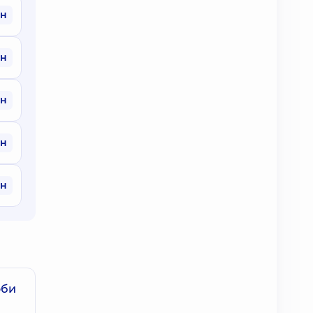
рн
рн
рн
рн
рн
оби