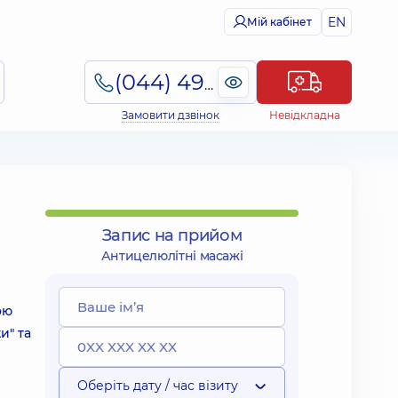
EN
Мій кабінет
(044) 495-2-888
Замовити дзвінок
Невідкладна
Запис на прийом
Антицелюлітні масажі
ою
и" та
Оберіть дату / час візиту