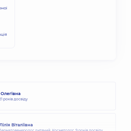
рної
ація
 Олегівна
21 років досвіду
ілія Віталіївна
Дерматовенеролог дитячий; Косметолог,
9 років досвіду