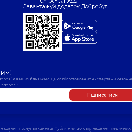
Завантажуй додаток Добробут:
шим!
здоров`я ваших близьких. Цикл підготовлених експертами сезонн
 здорові!
Підписатися
надання послуг вакцинації
Публічний договір надання медичних 