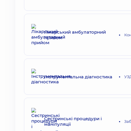
Лікарський амбулаторний
Кон
прийом
Інструментальна діагностика
УЗД
Сестринські процедури і
Заб
маніпуляції