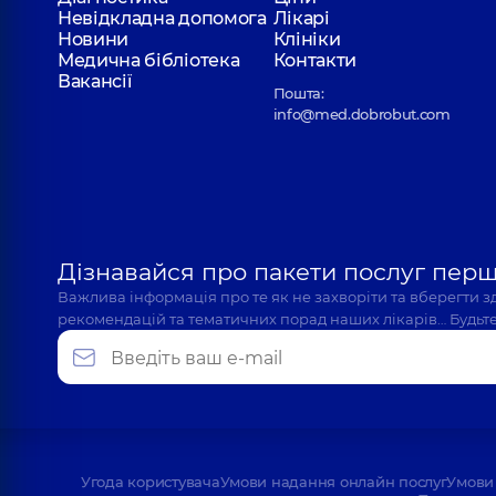
Невідкладна допомога
Лікарі
Новини
Клініки
Медична бібліотека
Контакти
Вакансії
Пошта:
info@med.dobrobut.com
Дізнавайся про пакети послуг пер
Важлива інформація про те як не захворіти та вберегти 
рекомендацій та тематичних порад наших лікарів… Будьте
Угода користувача
Умови надання онлайн послуг
Умови 