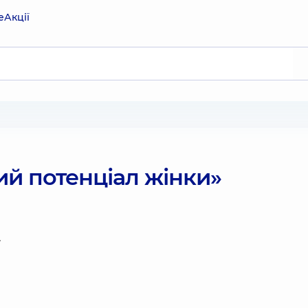
е
Акції
й потенціал жінки»