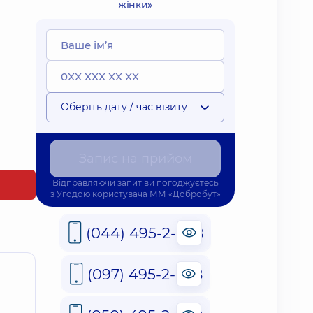
жінки»
Оберіть дату / час візиту
Запис на прийом
Відправляючи запит ви погоджуєтесь
з
Угодою користувача
ММ «Добробут»
(044) 495-2-888
(097) 495-2-888