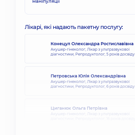
Лікарі, які надають пакетну послугу:
Конецул Олександра Ростиславівна
Акушер-гінеколог; Лікар з ультразвукової
діагностики; Репродуктолог,
5 років досвіду
Петровська Юлія Олександрівна
Акушер-гінеколог; Лікар з ультразвукової
діагностики; Репродуктолог,
6 років досвіду
Циганюк Ольга Петрівна
Акушер-гінеколог; Лікар з ультразвукової
діагностики; Репродуктолог,
16 років досвід