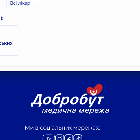
Всі лікарі
):
вських
Ми в соціальних мережах: