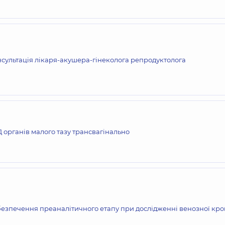
сультація лікаря-акушера-гінеколога репродуктолога
 органів малого тазу трансвагінально
езпечення преаналітичного етапу при дослідженні венозної кро