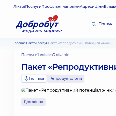
Лікарі
Послуги
Профільні напрями
Адреси
Ціни
Більш
Головна
Пакети послуг
Пакет «Репродуктивний потенціал жінки»
Послуги
1 клініка
5 лікарів
Пакет «Репродуктивни
1 клініка
Репродуктологія
Для жінок