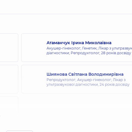
Атаманчук Ірина Миколаївна
Акушер-гінеколог; Генетик; Лікар з ультразву
діагностики; Репродуктолог,
28 років досвіду
Шиянова Світлана Володимирівна
Репродуктолог; Акушер-гінеколог; Лікар з
ультразвукової діагностики,
24 років досвіду
у