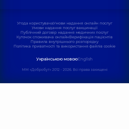
Угода користувача
Умови надання онлайн послуг
Умови надання послуг вакцинації
Публічний договір надання медичних послуг
Куточок споживача онлайн
Верифікація пацієнтів
Правила внутрішнього розпорядку
Політика приватності та використання файлів cookie
Українською мовою
English
ММ «Добробут» 2012 - 2026. Всі права захищені