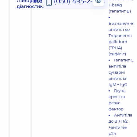
(050) 495-2-888
Лабораторна діагностика
HbsAg
(гепатит В)
Визначення
антитіл до
Treponema
pallidum
(TPHA)
(сифіліс)
Гепатит С,
антитіла
сумарні
антитіла
IgM + IgG
Група
крові та
резус-
фактор
Антитіла
до ВІЛ 1/2
+антиген
р24