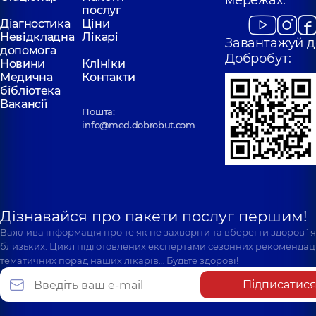
мережах:
послуг
Діагностика
Ціни
Невідкладна
Лікарі
Завантажуй д
допомога
Добробут:
Новини
Клініки
Медична
Контакти
бібліотека
Вакансії
Пошта:
info@med.dobrobut.com
Дізнавайся про пакети послуг першим!
Важлива інформація про те як не захворіти та вберегти здоров`
близьких. Цикл підготовлених експертами сезонних рекомендаці
тематичних порад наших лікарів… Будьте здорові!
Підписатис