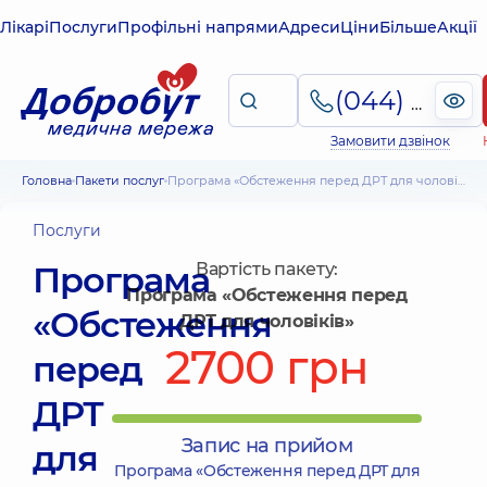
Лікарі
Послуги
Профільні напрями
Адреси
Ціни
Більше
Акції
(044) 495-2-888
Замовити дзвінок
Головна
Пакети послуг
Програма «Обстеження перед ДРТ для чоловіків»
Послуги
Програма
Вартість пакету:
Програма «Обстеження перед
«Обстеження
ДРТ для чоловіків»
2700 грн
перед
ДРТ
Запис на прийом
для
Програма «Обстеження перед ДРТ для