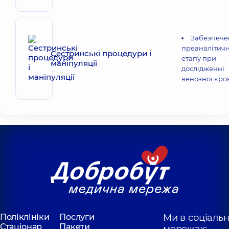
Забезпече
преаналітич
Сестринські процедури і
етапу при
маніпуляції
дослідженні
венозної кро
Поліклініки
Послуги
Ми в соціаль
Стаціонар
Пакети