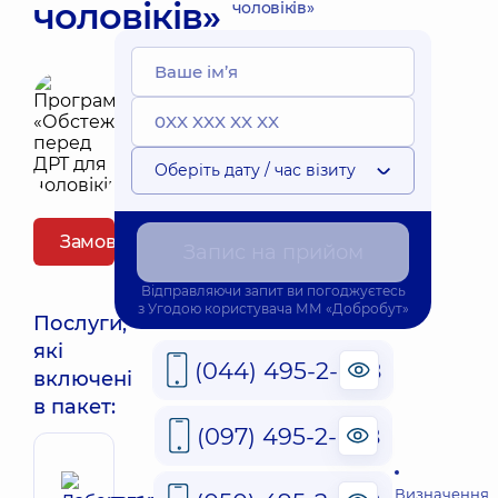
чоловіків»
чоловіків»
Оберіть дату / час візиту
Замовити пакет
Запис на прийом
Відправляючи запит ви погоджуєтесь
з
Угодою користувача
ММ «Добробут»
Послуги,
які
(044) 495-2-888
включені
в пакет:
(097) 495-2-888
Визначення