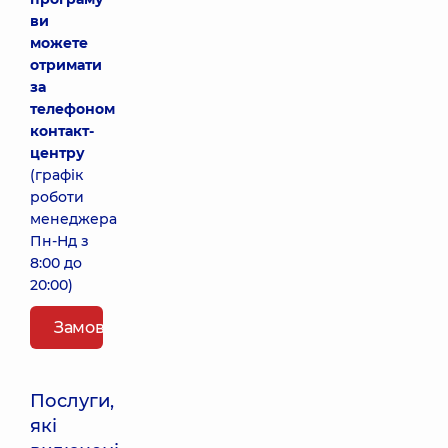
ви
можете
отримати
за
телефоном
контакт-
центру
(графік
роботи
менеджера
Пн-Нд з
8:00 до
20:00)
Замовити пакет
Послуги,
які