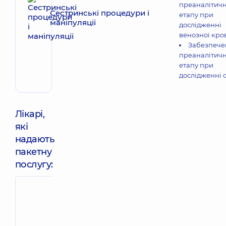
преаналітич
Сестринські процедури і
етапу при
маніпуляції
дослідженні
венозної кро
Забезпече
преаналітич
етапу при
дослідженні с
Лікарі,
які
надають
пакетну
послугу:
Конецул
Олександра
Яремчук
Ростиславівн
Людмила
Акушер-
Іванівна
гінеколог; Лікар