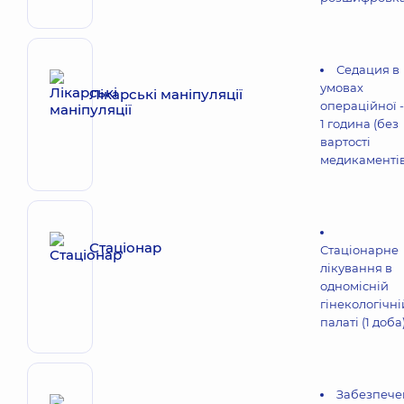
Седация в
умовах
Лікарські маніпуляції
операційної -
1 година (без
вартості
медикаментів
Стаціонар
Стаціонарне
лікування в
одномісній
гінекологічні
палаті (1 доба
Забезпече