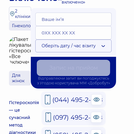
включено»
2
клініки
Гінекологія
Оберіть дату / час візиту
Запис на прийом
Для
Відправляючи запит ви погоджуєтесь
жінок
з
Угодою користувача
ММ «Добробут»
(044) 495-2-888
Гістероскопія
— це
(097) 495-2-888
сучасний
метод
діагностики