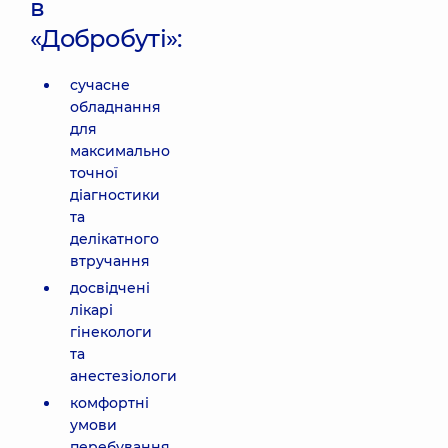
в
«Добробуті»:
сучасне
обладнання
для
максимально
точної
діагностики
та
делікатного
втручання
досвідчені
лікарі
гінекологи
та
анестезіологи
комфортні
умови
перебування