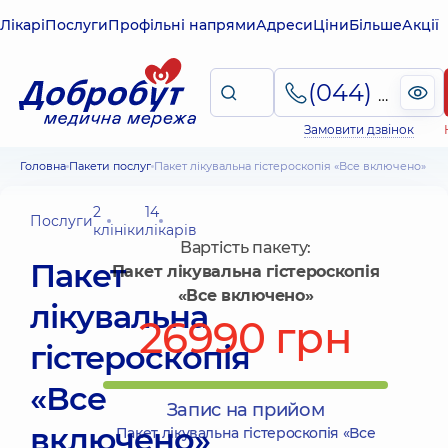
Лікарі
Послуги
Профільні напрями
Адреси
Ціни
Більше
Акції
(044) 495-2-888
Замовити дзвінок
Головна
Пакети послуг
Пакет лікувальна гістероскопія «Все включено»
2
14
Послуги
клініки
лікарів
Вартість пакету:
Пакет
Пакет лікувальна гістероскопія
«Все включено»
лікувальна
26990 грн
гістероскопія
«Все
Запис на прийом
включено»
Пакет лікувальна гістероскопія «Все