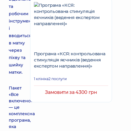
та
робочим
інструментом
і
вводиться
в матку
через
Програма «КСЯ: контрольована
піхву та
стимуляція яєчників (ведення
шийку
експертом направлення)»
матки.
1 клініка
2 послуги
Пакет
Замовити за 4300 грн
«Все
включено»
— це
комплексна
програма,
яка