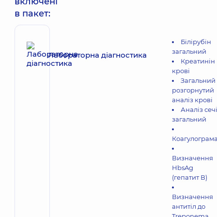
включені
в пакет:
Білірубін
загальний
Лабораторна діагностика
Креатинін
крові
Загальний
розгорнутий
аналіз крові
Аналіз сеч
загальний
Коагулограм
Визначення
HbsAg
(гепатит В)
Визначення
антитіл до
Treponema