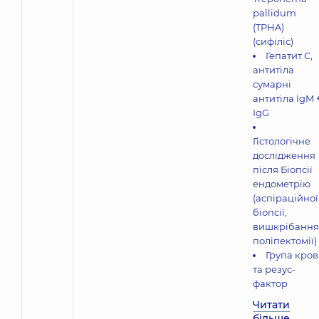
pallidum
(TPHA)
(сифіліс)
Гепатит С,
антитіла
сумарні
антитіла IgM 
IgG
Гістологічне
дослідження
після Біопсії
ендометрію
(аспіраційної
біопсії,
вишкрібання
поліпектомії)
Група кров
та резус-
фактор
Читати
більше