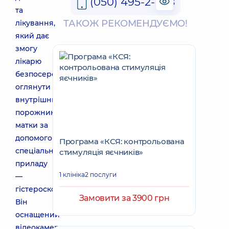
(050) 495-2-888
та
ТАКОЖ РЕКОМЕНДУЄМО!
лікування,
який дає
змогу
лікарю
безпосередньо
оглянути
внутрішню
порожнину
матки за
допомогою
Програма «КСЯ: контрольована
спеціального
стимуляція яєчників»
приладу
1 клініка
2 послуги
—
гістероскопа.
Замовити за 3900 грн
Він
оснащений
відеокамерою