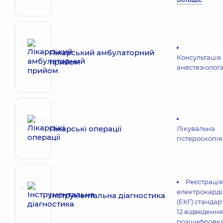
Лікарський амбулаторний
Консультація
прийом
анестезіолог
Лікарські операції
Лікувальна
гістероскопія
Реєстрація
електрокарді
Інструментальна діагностика
(ЕКГ) стандар
12 відведення
розшифровк