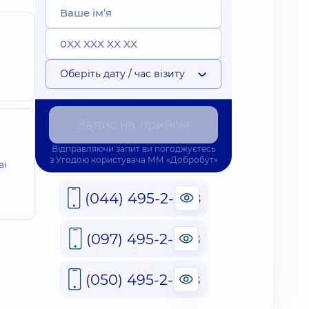
Оберіть дату / час візиту
Запис на прийом
Відправляючи запит ви погоджуєтесь
з
Угодою користувача
ММ «Добробут»
ві
(044) 495-2-888
(097) 495-2-888
(050) 495-2-888