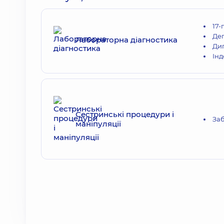
17-
Дег
Лабораторна діагностика
Диг
Інд
Сестринські процедури і
Заб
маніпуляції