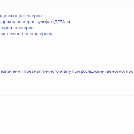
гідроксипрогестерон
ідроандростерон сульфат (ДГЕА-с)
ідротестостерон
екс вільного тестостерону
езпечення преаналітичного етапу при дослідженні венозної кро