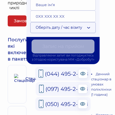
Замовити пакет
Оберіть дату / час візиту
Послуги,
які
Запис на прийом
включені
Відправляючи запит ви погоджуєтесь
в пакет:
з
Угодою користувача
ММ «Добробут»
(044) 495-2-888
Денний
Стаціонар
стаціонар в
умовах
(097) 495-2-888
поліклініки
(1 година)
(050) 495-2-888