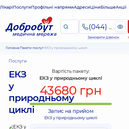
Лікарі
Послуги
Профільні напрями
Адреси
Ціни
Більше
Акції
(044) 495-2-888
Замовити дзвінок
Головна
Пакети послуг
ЕКЗ у природньому циклі
Послуги
ЕКЗ
Вартість пакету:
ЕКЗ у природньому циклі
у
43680 грн
природньому
циклі
Запис на прийом
ЕКЗ у природньому циклі