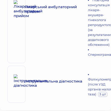
Повторна
консультація
Лікарський амбулаторний
лікаря-
прийом
акушера-
гінеколога
репродуктол
(за
результатами
додаткового
обстеження)
Спермограм
Фолікулометр
Інструментальна діагностика
(після УЗД
органів мало
таза)
3 шт