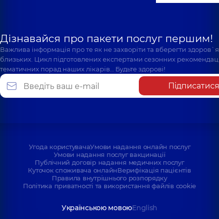
Дізнавайся про пакети послуг першим!
Важлива інформація про те як не захворіти та вберегти здоров`
близьких. Цикл підготовлених експертами сезонних рекомендаці
тематичних порад наших лікарів… Будьте здорові!
Підписатис
Угода користувача
Умови надання онлайн послуг
Умови надання послуг вакцинації
Публічний договір надання медичних послуг
Куточок споживача онлайн
Верифікація пацієнтів
Правила внутрішнього розпорядку
Політика приватності та використання файлів cookie
Українською мовою
English